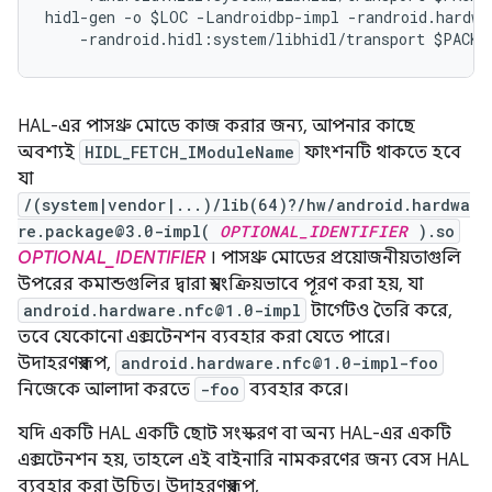
hidl
-
gen
-
o
$LOC
-
Landroidbp
-
impl
-
randroid
.
hardwa
-
randroid
.
hidl
:
system
/
libhidl
/
transport
$PACKA
HAL-এর পাসথ্রু মোডে কাজ করার জন্য, আপনার কাছে
অবশ্যই
HIDL_FETCH_IModuleName
ফাংশনটি থাকতে হবে
যা
/(system|vendor|...)/lib(64)?/hw/android.hardwa
re.package@3.0-impl(
OPTIONAL_IDENTIFIER
).so
OPTIONAL_IDENTIFIER
। পাসথ্রু মোডের প্রয়োজনীয়তাগুলি
উপরের কমান্ডগুলির দ্বারা স্বয়ংক্রিয়ভাবে পূরণ করা হয়, যা
android.hardware.nfc@1.0-impl
টার্গেটও তৈরি করে,
তবে যেকোনো এক্সটেনশন ব্যবহার করা যেতে পারে।
উদাহরণস্বরূপ,
android.hardware.nfc@1.0-impl-foo
নিজেকে আলাদা করতে
-foo
ব্যবহার করে।
যদি একটি HAL একটি ছোট সংস্করণ বা অন্য HAL-এর একটি
এক্সটেনশন হয়, তাহলে এই বাইনারি নামকরণের জন্য বেস HAL
ব্যবহার করা উচিত। উদাহরণস্বরূপ,