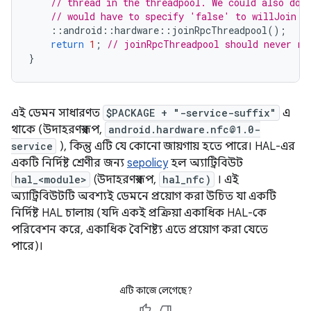
// thread in the threadpool. We could also do 
// would have to specify 'false' to willJoin i
::
android
::
hardware
::
joinRpcThreadpool
();
return
1
;
// joinRpcThreadpool should never re
}
এই ডেমন সাধারণত
$PACKAGE + "-service-suffix"
এ
থাকে (উদাহরণস্বরূপ,
android.hardware.nfc@1.0-
service
), কিন্তু এটি যে কোনো জায়গায় হতে পারে। HAL-এর
একটি নির্দিষ্ট শ্রেণীর জন্য
sepolicy
হল অ্যাট্রিবিউট
hal_<module>
(উদাহরণস্বরূপ,
hal_nfc)
। এই
অ্যাট্রিবিউটটি অবশ্যই ডেমনে প্রয়োগ করা উচিত যা একটি
নির্দিষ্ট HAL চালায় (যদি একই প্রক্রিয়া একাধিক HAL-কে
পরিবেশন করে, একাধিক বৈশিষ্ট্য এতে প্রয়োগ করা যেতে
পারে)।
এটি কাজে লেগেছে?