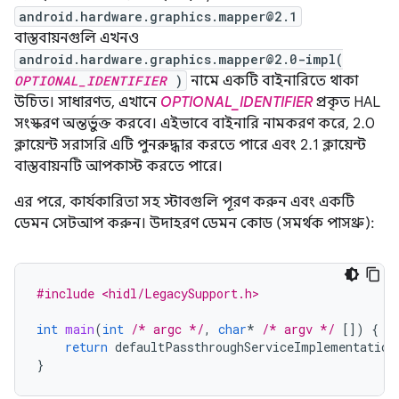
android.hardware.graphics.mapper@2.1
বাস্তবায়নগুলি এখনও
android.hardware.graphics.mapper@2.0-impl(
OPTIONAL_IDENTIFIER
)
নামে একটি বাইনারিতে থাকা
উচিত। সাধারণত, এখানে
OPTIONAL_IDENTIFIER
প্রকৃত HAL
সংস্করণ অন্তর্ভুক্ত করবে। এইভাবে বাইনারি নামকরণ করে, 2.0
ক্লায়েন্ট সরাসরি এটি পুনরুদ্ধার করতে পারে এবং 2.1 ক্লায়েন্ট
বাস্তবায়নটি আপকাস্ট করতে পারে।
এর পরে, কার্যকারিতা সহ স্টাবগুলি পূরণ করুন এবং একটি
ডেমন সেটআপ করুন। উদাহরণ ডেমন কোড (সমর্থক পাসথ্রু):
#include <hidl/LegacySupport.h>
int
main
(
int
/* argc */
,
char
*
/* argv */
[])
{
return
defaultPassthroughServiceImplementation
}