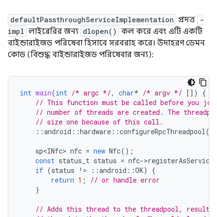
defaultPassthroughServiceImplementation
প্রদত্ত
-
impl
লাইব্রেরির জন্য
dlopen()
কল করে এবং এটি একটি
বাইন্ডারাইজড পরিষেবা হিসাবে সরবরাহ করে। উদাহরণ ডেমন
কোড (বিশুদ্ধ বাইন্ডারাইজড পরিষেবার জন্য):
int
main
(
int
/* argc */
,
char
*
/* argv */
[])
{
// This function must be called before you joi
// number of threads are created. The threadpo
// size one because of this call.
::
android
::
hardware
::
configureRpcThreadpool
(
1
sp<INfc>
nfc
=
new
Nfc
();
const
status_t
status
=
nfc
-
>
registerAsService
if
(
status
!=
::
android
::
OK
)
{
return
1
;
// or handle error
}
// Adds this thread to the threadpool, resulti