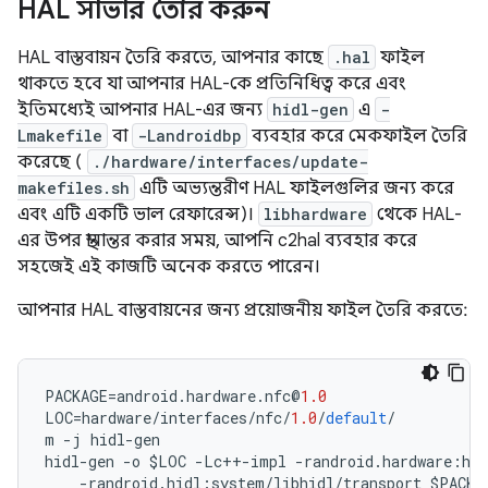
HAL সার্ভার তৈরি করুন
HAL বাস্তবায়ন তৈরি করতে, আপনার কাছে
.hal
ফাইল
থাকতে হবে যা আপনার HAL-কে প্রতিনিধিত্ব করে এবং
ইতিমধ্যেই আপনার HAL-এর জন্য
hidl-gen
এ
-
Lmakefile
বা
-Landroidbp
ব্যবহার করে মেকফাইল তৈরি
করেছে (
./hardware/interfaces/update-
makefiles.sh
এটি অভ্যন্তরীণ HAL ফাইলগুলির জন্য করে
এবং এটি একটি ভাল রেফারেন্স)।
libhardware
থেকে HAL-
এর উপর স্থানান্তর করার সময়, আপনি c2hal ব্যবহার করে
সহজেই এই কাজটি অনেক করতে পারেন।
আপনার HAL বাস্তবায়নের জন্য প্রয়োজনীয় ফাইল তৈরি করতে:
PACKAGE
=
android
.
hardware
.
nfc
@
1.0
LOC
=
hardware
/
interfaces
/
nfc
/
1.0
/
default
/
m
-
j
hidl
-
gen
hidl
-
gen
-
o
$LOC
-
Lc
++-
impl
-
randroid
.
hardware
:
har
-
randroid
.
hidl
:
system
/
libhidl
/
transport
$PACKA