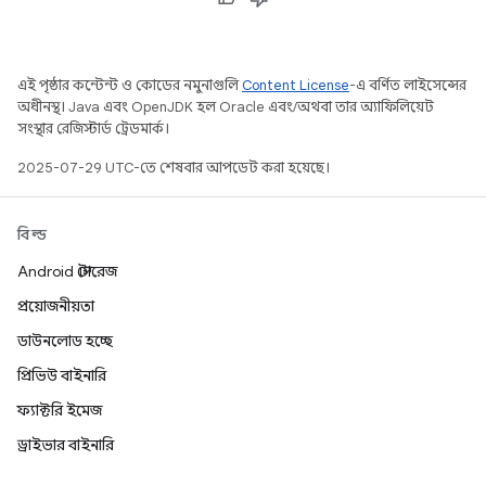
এই পৃষ্ঠার কন্টেন্ট ও কোডের নমুনাগুলি
Content License
-এ বর্ণিত লাইসেন্সের
অধীনস্থ। Java এবং OpenJDK হল Oracle এবং/অথবা তার অ্যাফিলিয়েট
সংস্থার রেজিস্টার্ড ট্রেডমার্ক।
2025-07-29 UTC-তে শেষবার আপডেট করা হয়েছে।
বিল্ড
Android স্টোরেজ
প্রয়োজনীয়তা
ডাউনলোড হচ্ছে
প্রিভিউ বাইনারি
ফ্যাক্টরি ইমেজ
ড্রাইভার বাইনারি