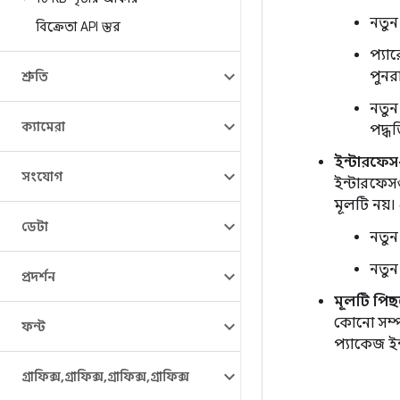
নতুন
বিক্রেতা API স্তর
প্যা
পুনরা
শ্রুতি
নতুন
ক্যামেরা
পদ্ধ
ইন্টারফেস-
সংযোগ
ইন্টারফেসগ
মূলটি নয়।
ডেটা
নতুন
নতুন
প্রদর্শন
মূলটি পিছন
কোনো সম্পর
ফন্ট
প্যাকেজ ই
গ্রাফিক্স
,
গ্রাফিক্স
,
গ্রাফিক্স
,
গ্রাফিক্স