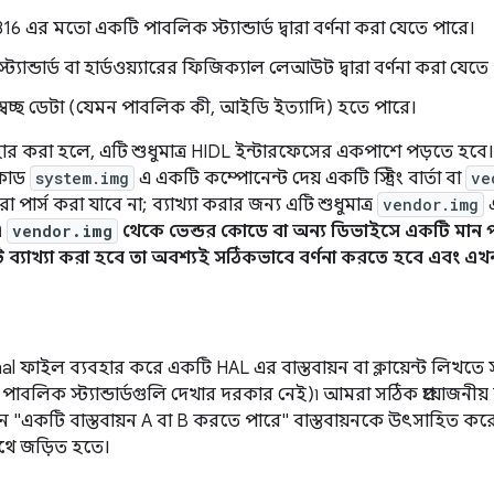
16 এর মতো একটি পাবলিক স্ট্যান্ডার্ড দ্বারা বর্ণনা করা যেতে পারে।
র স্ট্যান্ডার্ড বা হার্ডওয়্যারের ফিজিক্যাল লেআউট দ্বারা বর্ণনা করা যেত
অস্বচ্ছ ডেটা (যেমন পাবলিক কী, আইডি ইত্যাদি) হতে পারে।
যবহার করা হলে, এটি শুধুমাত্র HIDL ইন্টারফেসের একপাশে পড়তে হবে।
োড
system.img
এ একটি কম্পোনেন্ট দেয় একটি স্ট্রিং বার্তা বা
ve
ারা পার্স করা যাবে না; ব্যাখ্যা করার জন্য এটি শুধুমাত্র
vendor.img
এ
এ
vendor.img
থেকে ভেন্ডর কোডে বা অন্য ডিভাইসে একটি মান পা
 ব্যাখ্যা করা হবে তা অবশ্যই সঠিকভাবে বর্ণনা করতে হবে এবং এ
.hal ফাইল ব্যবহার করে একটি HAL এর বাস্তবায়ন বা ক্লায়েন্ট লিখত
পাবলিক স্ট্যান্ডার্ডগুলি দেখার দরকার নেই)৷ আমরা সঠিক প্রয়োজনীয়
ন "একটি বাস্তবায়ন A বা B করতে পারে" বাস্তবায়নকে উৎসাহিত করে য
াথে জড়িত হতে।