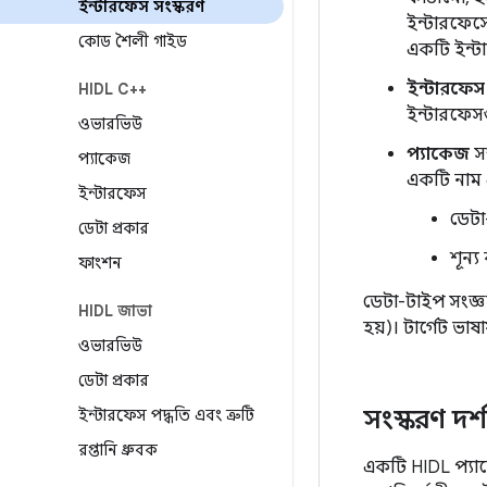
ইন্টারফেস সংস্করণ
ইন্টারফেসে
কোড শৈলী গাইড
একটি ইন্ট
ইন্টারফেস
HIDL C++
ইন্টারফেসগ
ওভারভিউ
প্যাকেজ
সম
প্যাকেজ
একটি নাম এ
ইন্টারফেস
ডেট
ডেটা প্রকার
শূন্য
ফাংশন
ডেটা-টাইপ সংজ্
HIDL জাভা
হয়)। টার্গেট ভা
ওভারভিউ
ডেটা প্রকার
সংস্করণ দর্
ইন্টারফেস পদ্ধতি এবং ত্রুটি
রপ্তানি ধ্রুবক
একটি HIDL প্য