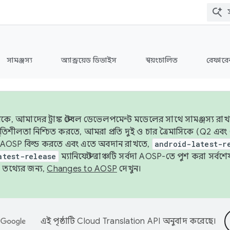
সামঞ্জস্য
অ্যান্ড্রয়েড ডিভাইস
স্বয়ংচালিত
রেফারেন
ে, আমাদের ট্রাঙ্ক স্টেবল ডেভেলপমেন্ট মডেলের সাথে সামঞ্জস্য রাখ
র স্থিতিশীলতা নিশ্চিত করতে, আমরা প্রতি দুই ও চার ত্রৈমাসিকে (Q2
 AOSP বিল্ড করতে এবং এতে অবদান রাখতে,
android-latest-r
atest-release
ম্যানিফেস্ট ব্রাঞ্চটি সর্বদা AOSP-তে পুশ করা সর্ব
তথ্যের জন্য,
Changes to AOSP
দেখুন।
এই পৃষ্ঠাটি
Cloud Translation API
অনুবাদ করেছে।