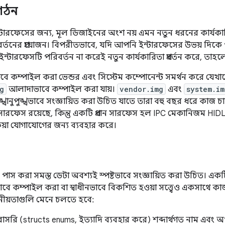
 গঠন
্টারফেসের জন্য, মূল ডিজাইনের অংশ নয় এমন নতুন ধরনের কার্যক
বর্তনের প্রয়োজন। বিপরীতভাবে, যদি আপনি ইন্টারফেসের উভয় দিক
ন্টারফেসটি পরিবর্তন না করেই নতুন কার্যকারিতা প্রবর্তন করে, তাহ
বে কম্পাইল করা ভেন্ডর এবং সিস্টেম কম্পোনেন্ট সমর্থন করে যেখ
g
আলাদাভাবে কম্পাইল করা যায়।
vendor.img
এবং
system.im
ুঙ্খানুপুঙ্খভাবে সংজ্ঞায়িত করা উচিত যাতে তারা বহু বছর ধরে কাজ চ
ারফেস রয়েছে, কিন্তু একটি প্রধান সারফেস হল IPC মেকানিজম HID
ক্রিয়া যোগাযোগের জন্য ব্যবহার করে।
 পাস করা সমস্ত ডেটা অবশ্যই স্পষ্টভাবে সংজ্ঞায়িত করা উচিত। একট
ভাবে কম্পাইল করা বা স্বাধীনভাবে বিকশিত হওয়া সত্ত্বেও একসাথে কা
োজনীয়তাগুলি মেনে চলতে হবে:
সরি (structs enums, ইত্যাদি ব্যবহার করে) শব্দার্থগত নাম এবং অর্