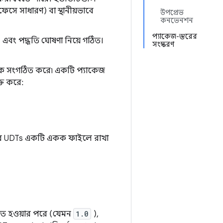
েসে সাধারণ) বা স্থানীয়ভাবে
উপপ্রেভ
কনভেনশন
প্যাকেজ-স্তরের
এবং পদ্ধতি ঘোষণা নিয়ে গঠিত।
সংস্করণ
িকে সংগঠিত করে৷ একটি প্যাকেজ
্ত করে:
তরের UDTs একটি একক ফাইলে রাখা
রকাশিত হওয়ার পরে (যেমন
1.0
),