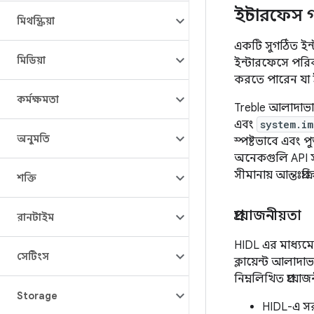
ইন্টারফেস
মিথস্ক্রিয়া
একটি সুগঠিত ইন
মিডিয়া
ইন্টারফেসে পরি
করতে পারেন যা ই
কর্মক্ষমতা
Treble আলাদাভা
এবং
system.im
অনুমতি
স্পষ্টভাবে এবং প
অনেকগুলি API স
সীমানায় আন্তঃপ্র
শক্তি
প্রয়োজনীয়তা
রানটাইম
HIDL এর মাধ্যমে
সেটিংস
ক্লায়েন্ট আলাদা
নিম্নলিখিত প্রয়
Storage
HIDL-এ সরা