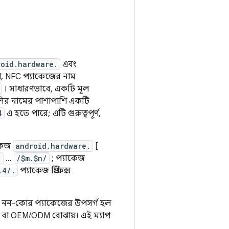
roid.hardware.
এবং
ূপ, NFC প্যাকেজের নাম
। সাধারণভাবে, একটি মূল
লির নামের পাশাপাশি একটি
4
এ হতে পারে; এটি গুরুত্বপূর্ণ,
াকেজ
android.hardware.
[
/
…
/$m.$n/
; প্যাকেজ
.4/.
প্যাকেজ প্রিফিক্স
ত৷ নন-কোর প্যাকেজের উপসর্গ হল
 বা OEM/ODM বোঝায়। এই ম্যাপ