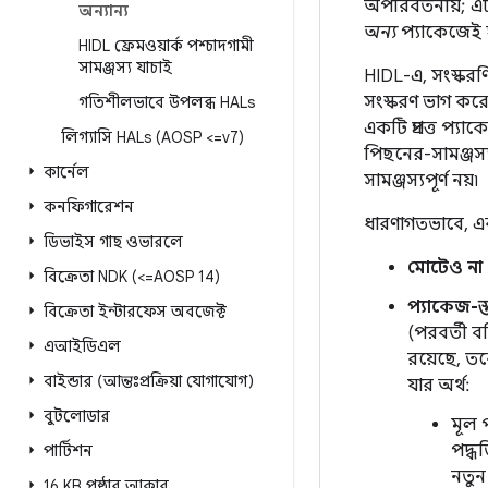
অপরিবর্তনীয়; এ
অন্যান্য
অন্য
প্যাকেজেই 
HIDL ফ্রেমওয়ার্ক পশ্চাদগামী
সামঞ্জস্য যাচাই
HIDL-এ, সংস্করণি
সংস্করণ ভাগ করে।
গতিশীলভাবে উপলব্ধ HALs
একটি প্রদত্ত প্য
লিগ্যাসি HALs (AOSP <=v7)
পিছনের-সামঞ্জস্
কার্নেল
সামঞ্জস্যপূর্ণ নয়৷
কনফিগারেশন
ধারণাগতভাবে, এক
ডিভাইস গাছ ওভারলে
মোটেও না
বিক্রেতা NDK (<=AOSP 14)
প্যাকেজ-স্
বিক্রেতা ইন্টারফেস অবজেক্ট
(পরবর্তী ব
এআইডিএল
রয়েছে, ত
বাইন্ডার (আন্তঃপ্রক্রিয়া যোগাযোগ)
যার অর্থ:
বুটলোডার
মূল 
পদ্ধ
পার্টিশন
নতুন
16 KB পৃষ্ঠার আকার