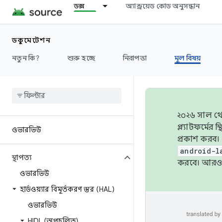
ডক্স
অ্যান্ড্রয়েড কোড অনুসন্ধান
ডকুমেন্টেশন
নতুন কি?
শুরু হচ্ছে
নিরাপত্তা
মূল বিষয়
২০২৬ সাল থেক
প্ল্যাটফর্মে
ওভারভিউ
প্রকাশ করব।
android-l
স্থাপত্য
করবে। আরও 
ওভারভিউ
হার্ডওয়্যার বিমূর্তকরণ স্তর (HAL)
ওভারভিউ
HIDL (অপ্রচলিত)