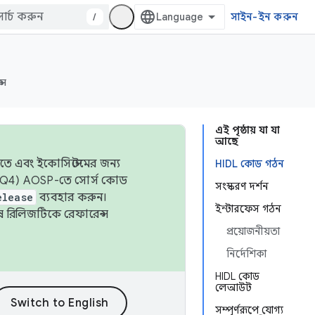
/
সাইন-ইন করুন
্স
এই পৃষ্ঠায় যা যা
আছে
তে এবং ইকোসিস্টেমের জন্য
HIDL কোড গঠন
 এবং Q4) AOSP-তে সোর্স কোড
সংস্করণ দর্শন
elease
ব্যবহার করুন।
ইন্টারফেস গঠন
শেষ রিলিজটিকে রেফারেন্স
প্রয়োজনীয়তা
নির্দেশিকা
HIDL কোড
লেআউট
সম্পূর্ণরূপে যোগ্য