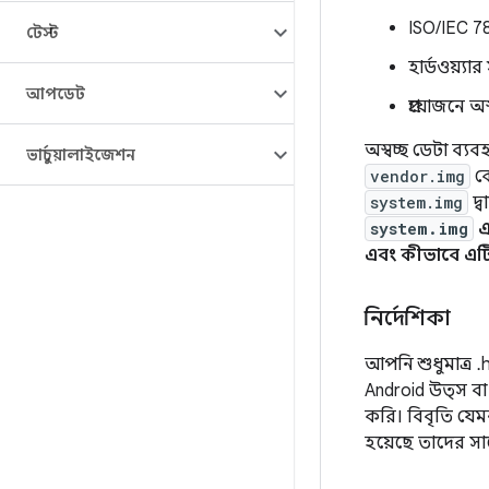
ISO/IEC 78
টেস্ট
হার্ডওয়্যা
আপডেট
প্রয়োজনে 
অস্বচ্ছ ডেটা ব্
ভার্চুয়ালাইজেশন
vendor.img
ক
system.img
দ্ব
system.img
এবং কীভাবে এটি
নির্দেশিকা
আপনি শুধুমাত্র 
Android উত্স বা 
করি। বিবৃতি যেম
হয়েছে তাদের স