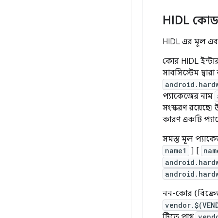
HIDL কো
HIDL এর মূল এবং 
কোর HIDL ইন্টারফ
সাবসিস্টেম দ্বার
android.hard
প্যাকেজের নাম
সংস্করণ রয়েছে৷
কারণ একটি প্যাক
সমস্ত মূল প্যাকে
name1
] [
nam
android.hard
android.hard
নন-কোর (বিক্রেত
vendor.$(VEN
ট্রিতে পাথ
vend