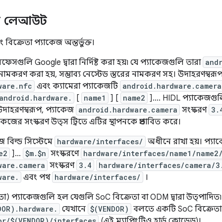
ড লেআউট
বিক্রেতা প্যাকেজ অন্তর্ভুক্ত।
েসগুলি Google দ্বারা নির্দিষ্ট করা হয়৷ যে প্যাকেজগুলি তারা
and
া নামকরণ করা হয়, সম্ভাব্য নেস্টেড স্তরের নামকরণ সহ। উদাহরণস্বর
ware.nfc
এবং ক্যামেরা প্যাকেজটি
android.hardware.camera
android.hardware.
[
name1
] [
name2
]…. HIDL প্যাকেজগু
 উদাহরণস্বরূপ, প্যাকেজ
android.hardware.camera
সংস্করণ
3.
েজের সংস্করণ উত্স ট্রিতে এটির স্থাপনকে প্রভাবিত করে।
জ বিল্ড সিস্টেমে
hardware/interfaces/
অধীনে রাখা হয়। প্য
e2
]…
$m.$n
সংস্করণে
hardware/interfaces/name1/name2
ware.camera
সংস্করণ
3.4
hardware/interfaces/camera/3
ware.
এবং পথ
hardware/interfaces/
।
া) প্যাকেজগুলি হল যেগুলি SoC বিক্রেতা বা ODM দ্বারা উত্পাদি
DOR).hardware.
যেখানে
$(VENDOR)
বলতে একটি SoC বিক্রেতা
or/$(VENDOR)/interfaces
(এই ম্যাপিংটিও হার্ড কোডেড)।