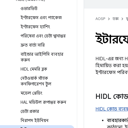
ওভারভিউ
ইন্টারফেস এবং প্যাকেজ
AOSP
ডক্স
ম
ইন্টারফেস হ্যাশিং
ইন্টার
পরিষেবা এবং ডেটা স্থানান্তর
দ্রুত বার্তা সারি
বাইন্ডার আইপিসি ব্যবহার
HIDL-এর জন্য HID
করুন
হিমায়িত করা হয
HIDL মেমরি ব্লক
ইন্টারফেস পরিবর্
নেটওয়ার্ক স্ট্যাক
কনফিগারেশন টুল
মডেল থ্রেডিং
HIDL কোড
HAL মডিউল রূপান্তর করুন
HIDL কোড ব্যবহা
ডেটা প্রকার
ব্যবহারকার
নিরাপদ ইউনিয়ন
কাঠামো, ই