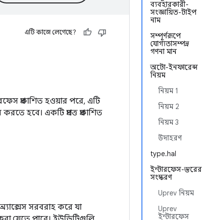
ব্যবহারকারী-
সংজ্ঞায়িত-টাইপ
নাম
এটি কাজে লেগেছে?
সম্পূর্ণরূপে
যোগ্যতাসম্পন্ন
গণনা মান
অটো-ইনফারেন্স
নিয়ম
নিয়ম 1
রফেস প্রকাশিত হওয়ার পরে, এটি
নিয়ম 2
তে হবে। একটি প্রদত্ত প্রকাশিত
নিয়ম 3
উদাহরণ
type.hal
ইন্টারফেস-স্তরের
সংস্করণ
Uprev নিয়ম
অ্যাক্সেস সরবরাহ করে যা
Uprev
ইন্টারফেস
 করা যেতে পারে। ইউডিটিগুলি