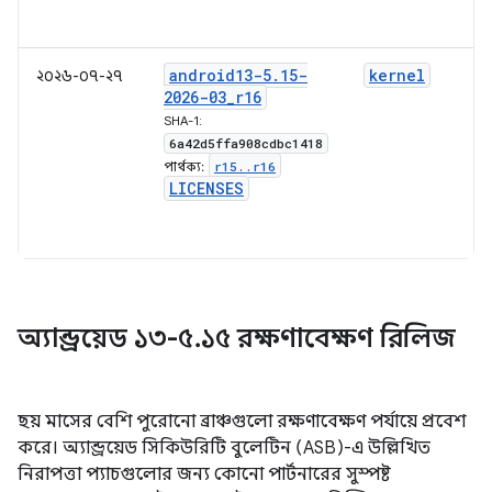
android13-5
.
15-
kernel
২০২৬-০৭-২৭
2026-03
_
r16
SHA-1:
6a42d5ffa908cdbc1418
r15
.
.
r16
পার্থক্য:
LICENSES
অ্যান্ড্রয়েড ১৩-৫
.
১৫ রক্ষণাবেক্ষণ রিলিজ
ছয় মাসের বেশি পুরোনো ব্রাঞ্চগুলো রক্ষণাবেক্ষণ পর্যায়ে প্রবেশ
করে। অ্যান্ড্রয়েড সিকিউরিটি বুলেটিন (ASB)-এ উল্লিখিত
নিরাপত্তা প্যাচগুলোর জন্য কোনো পার্টনারের সুস্পষ্ট