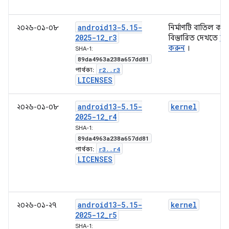
android13-5
.
15-
২০২৬-০১-০৮
নির্মাণটি বাতিল করা
2025-12
_
r3
বিস্তারিত দেখতে
সা
করুন
।
SHA-1:
89da4963a238a657dd81
r2
.
.
r3
পার্থক্য:
LICENSES
android13-5
.
15-
kernel
২০২৬-০১-০৮
2025-12
_
r4
SHA-1:
89da4963a238a657dd81
r3
.
.
r4
পার্থক্য:
LICENSES
android13-5
.
15-
kernel
২০২৬-০১-২৭
2025-12
_
r5
SHA-1: