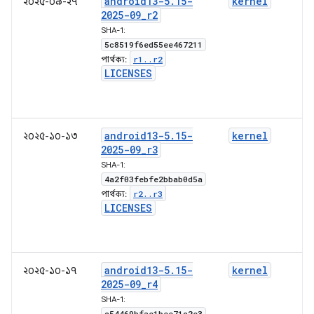
android13-5
.
15-
kernel
২০২৫-০৯-২৭
2025-09
_
r2
SHA-1:
5c8519f6ed55ee467211
r1
.
.
r2
পার্থক্য:
LICENSES
android13-5
.
15-
kernel
২০২৫-১০-১৩
2025-09
_
r3
SHA-1:
4a2f03febfe2bbab0d5a
r2
.
.
r3
পার্থক্য:
LICENSES
android13-5
.
15-
kernel
২০২৫-১০-১৭
2025-09
_
r4
SHA-1:
c54469bfae1bee71c2e3