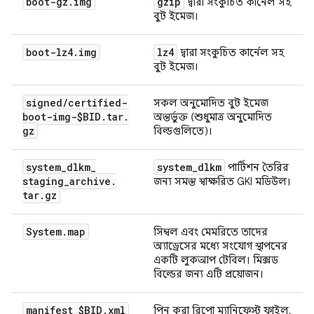
boot-gz
.
img
gzip
দ্বারা সংকুচিত কার্নেল সহ
বুট ইমেজ।
boot-lz4
.
img
lz4
দ্বারা সংকুচিত কার্নেল সহ
বুট ইমেজ।
signed
/
certified-
সকল অনুমোদিত বুট ইমেজ
boot-img-$BID
.
tar
.
অন্তর্ভুক্ত (শুধুমাত্র অনুমোদিত
gz
বিল্ডগুলিতে)।
system
_
dlkm
_
system
_
dlkm
পার্টিশন তৈরির
staging
_
archive
.
জন্য সমস্ত স্বাক্ষরিত GKI মডিউল।
tar
.
gz
System
.
map
সিম্বল এবং মেমরিতে তাদের
অ্যাড্রেসের মধ্যে সংযোগ স্থাপনের
একটি লুকআপ টেবিল। মিক্সড
বিল্ডের জন্য এটি প্রয়োজন।
manifest
_
$BID
.
xml
পিন করা রিপো ম্যানিফেস্ট ফাইল,