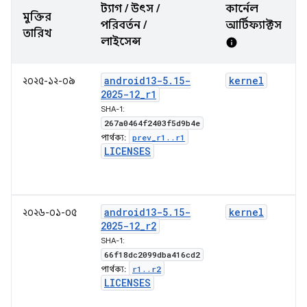
ট্যাগ / উৎস /
কার্নেল
মুক্তির
পরিবর্তন /
আর্টিফ্যাক্টস
তারিখ
লাইসেন্স
info
android13-5
.
15-
kernel
২০২৫-১২-০৯
2025-12
_
r1
SHA-1:
267a0464f2403f5d9b4e
prev
_
r1
.
.
r1
পার্থক্য:
LICENSES
android13-5
.
15-
kernel
২০২৬-০১-০৫
2025-12
_
r2
SHA-1:
66f18dc2099dba416cd2
r1
.
.
r2
পার্থক্য:
LICENSES