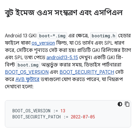
বুট ইমেজ ওএস সংস্করণ এবং এসপিএল
Android 13 GKI
boot-*.img
এর ক্ষেত্রে,
bootimg.h
হেডার
ফাইলে থাকা
os_version
ফিল্ড, যা OS ভার্সন এবং SPL ধারণ
করে, সেটিকে শূন্যতে সেট করা হয়। প্রতিটি GKI রিলিজের ট্যাগ
এবং SPL তথ্য পেতে
android13-5.15
দেখুন। একটি GKI প্রি-
বিল্ট
boot.img
অন্তর্ভুক্ত করার সময়, ডিভাইস পার্টনাররা
BOOT_OS_VERSION
এবং
BOOT_SECURITY_PATCH
সেট
করে
AVB ফুটারে
তথ্যগুলো যোগ করতে পারেন, যা নিম্নরূপ
দেখানো হলো:
BOOT_OS_VERSION
:=
13
BOOT_SECURITY_PATCH
:=
2022
-
07
-
05