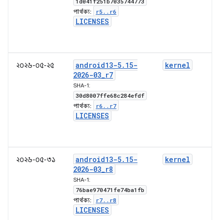
1d041f251b7035744773
r5
.
.
r6
পার্থক্য:
LICENSES
android13-5
.
15-
kernel
২০২৬-০৫-২৫
2026-03
_
r7
SHA-1:
30d8007ffe68c284efdf
r6
.
.
r7
পার্থক্য:
LICENSES
android13-5
.
15-
kernel
২০২৬-০৫-৩১
2026-03
_
r8
SHA-1:
76bae970471fe74ba1fb
r7
.
.
r8
পার্থক্য:
LICENSES