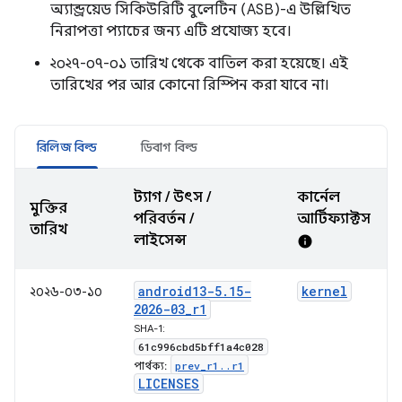
অ্যান্ড্রয়েড সিকিউরিটি বুলেটিন (ASB)-এ উল্লিখিত
নিরাপত্তা প্যাচের জন্য এটি প্রযোজ্য হবে।
২০২৭-০৭-০১ তারিখ থেকে বাতিল করা হয়েছে। এই
তারিখের পর আর কোনো রিস্পিন করা যাবে না।
রিলিজ বিল্ড
ডিবাগ বিল্ড
ট্যাগ / উৎস /
কার্নেল
মুক্তির
পরিবর্তন /
আর্টিফ্যাক্টস
তারিখ
লাইসেন্স
info
android13-5
.
15-
kernel
২০২৬-০৩-১০
2026-03
_
r1
SHA-1:
61c996cbd5bff1a4c028
prev
_
r1
.
.
r1
পার্থক্য:
LICENSES