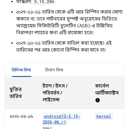
সংস্করণ:
5.15.206
২০২৭-০১-০১ তারিখ থেকে এটি আর রিস্পিন করার যোগ্য
থাকবে না, তবে পার্টনারের সুস্পষ্ট অনুরোধের ভিত্তিতে
অ্যান্ড্রয়েড সিকিউরিটি বুলেটিন (ASB)-এ উল্লিখিত
নিরাপত্তা প্যাচের জন্য এটি প্রযোজ্য হবে।
২০২৭-১০-০১ তারিখ থেকে বাতিল করা হয়েছে। এই
তারিখের পর আর কোনো রিস্পিন করা যাবে না।
রিলিজ বিল্ড
ডিবাগ বিল্ড
ট্যাগ / উৎস /
কার্নেল
মুক্তির
পরিবর্তন /
আর্টিফ্যাক্টস
তারিখ
লাইসেন্স
info
android13-5
.
15-
kernel
২০২৬-০৬-১৬
2026-06
_
r1
SHA-1: