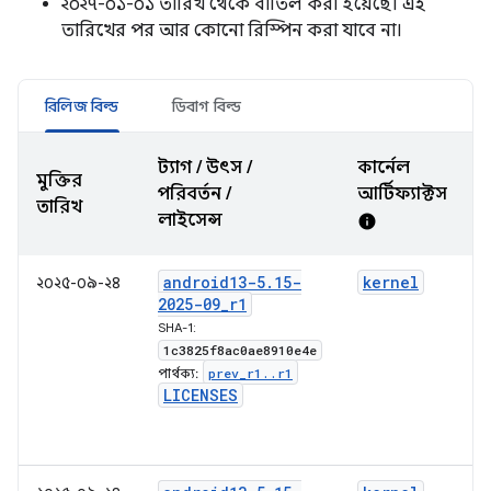
২০২৭-০১-০১ তারিখ থেকে বাতিল করা হয়েছে। এই
তারিখের পর আর কোনো রিস্পিন করা যাবে না।
রিলিজ বিল্ড
ডিবাগ বিল্ড
ট্যাগ / উৎস /
কার্নেল
মুক্তির
স
পরিবর্তন /
আর্টিফ্যাক্টস
তারিখ
লাইসেন্স
info
android13-5
.
15-
kernel
২০২৫-০৯-২৪
2025-09
_
r1
SHA-1:
1c3825f8ac0ae8910e4e
prev
_
r1
.
.
r1
পার্থক্য:
LICENSES