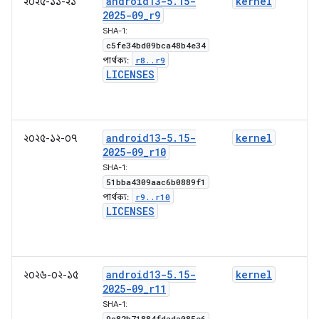
android13-5
.
15-
kernel
২০২৫-১১-২১
2025-09
_
r9
SHA-1:
c5fe34bd09bca48b4e34
r8
.
.
r9
পার্থক্য:
LICENSES
android13-5
.
15-
kernel
২০২৫-১২-০৭
2025-09
_
r10
SHA-1:
51bba4309aac6b0889f1
r9
.
.
r10
পার্থক্য:
LICENSES
android13-5
.
15-
kernel
২০২৬-০২-১৫
2025-09
_
r11
SHA-1:
9c82b71884fdada085e6