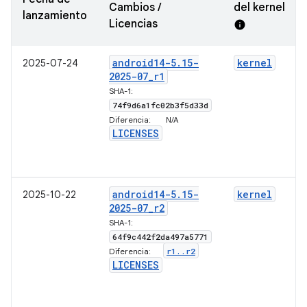
Cambios /
del kernel
lanzamiento
Licencias
info
android14-5
.
15-
kernel
2025-07-24
2025-07
_
r1
SHA-1:
74f9d6a1fc02b3f5d33d
Diferencia:
N/A
LICENSES
android14-5
.
15-
kernel
2025-10-22
2025-07
_
r2
SHA-1:
64f9c442f2da497a5771
r1
.
.
r2
Diferencia:
LICENSES