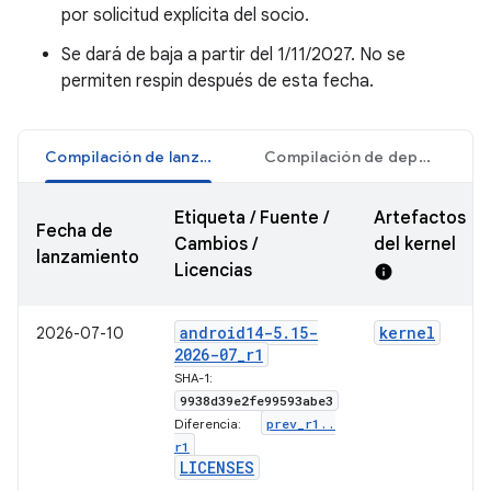
por solicitud explícita del socio.
Se dará de baja a partir del 1/11/2027. No se
permiten respin después de esta fecha.
Compilación de lanzamiento
Compilación de depuración
Etiqueta / Fuente /
Artefactos
Fecha de
Cambios /
del kernel
lanzamiento
Licencias
info
android14-5
.
15-
kernel
2026-07-10
2026-07
_
r1
SHA-1:
9938d39e2fe99593abe3
prev
_
r1
.
.
Diferencia:
r1
LICENSES