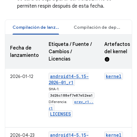
permiten respin después de esta fecha.
Compilación de lanzamiento
Compilación de depuración
Etiqueta / Fuente /
Artefactos
Fecha de
Cambios /
del kernel
lanzamiento
Licencias
info
android14-5
.
15-
kernel
2026-01-12
2026-01
_
r1
SHA-1:
3d26c188ef7e87e52ea1
prev
_
r1
.
.
Diferencia:
r1
LICENSES
android14-5
.
15-
kernel
2026-04-23