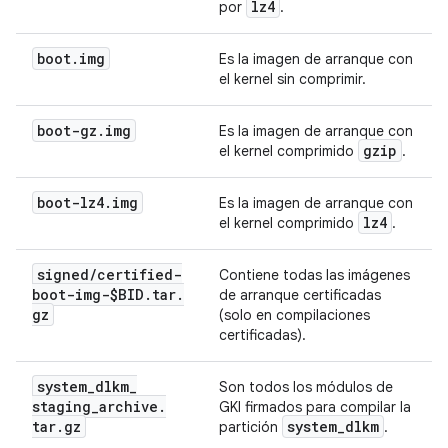
lz4
por
.
boot
.
img
Es la imagen de arranque con
el kernel sin comprimir.
boot-gz
.
img
Es la imagen de arranque con
gzip
el kernel comprimido
.
boot-lz4
.
img
Es la imagen de arranque con
lz4
el kernel comprimido
.
signed
/
certified-
Contiene todas las imágenes
boot-img-$BID
.
tar
.
de arranque certificadas
gz
(solo en compilaciones
certificadas).
system
_
dlkm
_
Son todos los módulos de
staging
_
archive
.
GKI firmados para compilar la
tar
.
gz
system
_
dlkm
partición
.