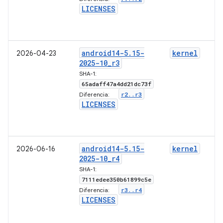
LICENSES
android14-5
.
15-
kernel
2026-04-23
2025-10
_
r3
SHA-1:
65adaff47a4dd21dc73f
r2
.
.
r3
Diferencia:
LICENSES
android14-5
.
15-
kernel
2026-06-16
2025-10
_
r4
SHA-1:
7111edee350b61899c5e
r3
.
.
r4
Diferencia:
LICENSES