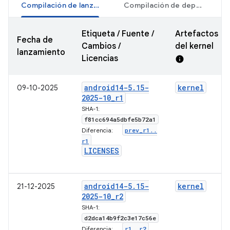
Compilación de lanzamiento
Compilación de depuración
Etiqueta / Fuente /
Artefactos
Fecha de
Cambios /
del kernel
lanzamiento
Licencias
info
android14-5
.
15-
kernel
09-10-2025
2025-10
_
r1
SHA-1:
f81cc694a5dbfe5b72a1
prev
_
r1
.
.
Diferencia:
r1
LICENSES
android14-5
.
15-
kernel
21-12-2025
2025-10
_
r2
SHA-1:
d2dca14b9f2c3e17c56e
r1
.
.
r2
Diferencia: