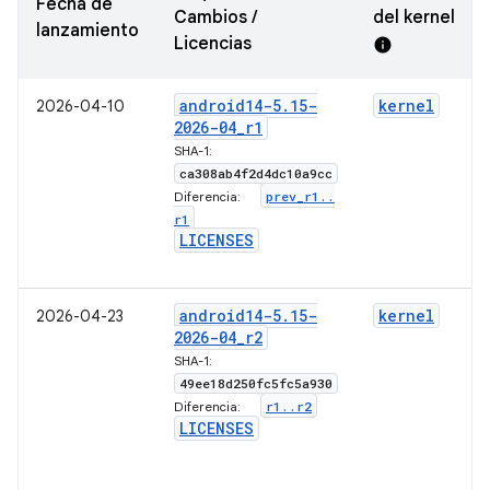
Fecha de
Cambios /
del kernel
lanzamiento
Licencias
info
android14-5
.
15-
kernel
2026-04-10
2026-04
_
r1
SHA-1:
ca308ab4f2d4dc10a9cc
prev
_
r1
.
.
Diferencia:
r1
LICENSES
android14-5
.
15-
kernel
2026-04-23
2026-04
_
r2
SHA-1:
49ee18d250fc5fc5a930
r1
.
.
r2
Diferencia:
LICENSES