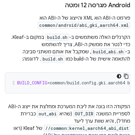
‫Android מגרסה 12 ומטה
פורמט ה-ABI הוא XML והייצוג של ה-ABI הוא
common/android/abi_gki_aarch64.xml
הקרנלים האלה משתמשים ב-
build.sh
במקום ב-Kleaf.
כדי לנטר את ממשק ה-ABI, צריך להשתמש
ב-
build_abi.sh
, שמקבל את אותם משתני סביבה
להתאמה אישית של ה-build כמו
build.sh
. לדוגמה:
BUILD_CONFIG
=
common/build.config.gki.aarch64
bui
הפקודה הזו בונה את ליבת המערכת ומחלצת את ייצוג ה-ABI
לספריית המשנה
OUT_DIR
(שהיא
out_abi
כברירת
מחדל), והיא שוות ערך ליעד
//common:kernel_aarch64_abi_dist
של Kleaf (ראו