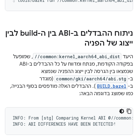
tools/bazel
run
//common:kernel_aarch64_abi_dist
ניתוח ההבדלים ב-ABI בין ה-build לבין
ייצוג של הפניה
היעד
//common:kernel_aarch64_abi_dist
, שמופעל
בפקודה הקודמת, מנתח ומדווח על כל ההבדלים ב-ABI
שנמצאו בין הגרסה לבין ייצוג ההפניה שנמצא
ב-
common/gki/aarch64/abi.stg
(מוגדר
ב-
BUILD.bazel
). ההבדלים האלה מודפסים בסוף הבנייה,
כמו שמוצג בדוגמה הבאה:
INFO: From [stg] Comparing Kernel ABI @//common:ke