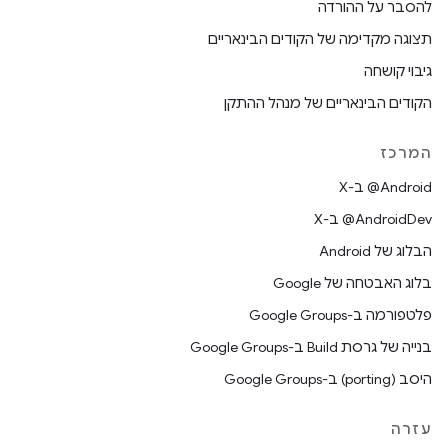
להסבר על ההורדה
תצוגה מקדימה של הקודים הבינאריים
גיבוי קושחה
הקודים הבינאריים של מנהל ההתקן
המרכז
‫‎@Android ב-X
‫‎@AndroidDev ב-X
הבלוג של Android
בלוג האבטחה של Google
פלטפורמה ב-Google Groups
בנייה של גרסת Build ב-Google Groups
היסב (porting) ב-Google Groups
עזרה