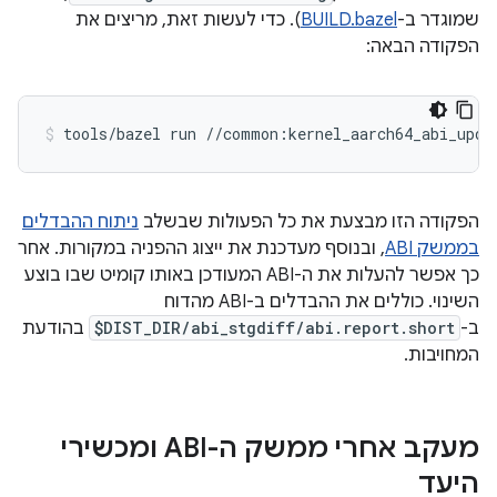
שמוגדר ב-
BUILD.bazel
). כדי לעשות זאת, מריצים את
הפקודה הבאה:
tools/bazel
run
//common:kernel_aarch64_abi_upda
הפקודה הזו מבצעת את כל הפעולות שבשלב
ניתוח ההבדלים
בממשק ABI
, ובנוסף מעדכנת את ייצוג ההפניה במקורות. אחר
כך אפשר להעלות את ה-ABI המעודכן באותו קומיט שבו בוצע
השינוי. כוללים את ההבדלים ב-ABI מהדוח
ב-
$DIST_DIR/abi_stgdiff/abi.report.short
בהודעת
המחויבות.
מעקב אחרי ממשק ה-ABI ומכשירי
היעד