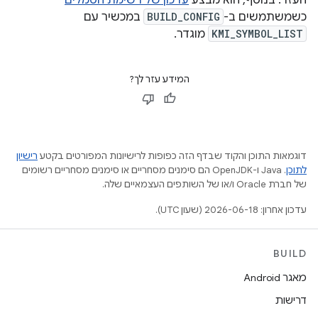
העזר. בנוסף, הוא מבצע
עדכון של רשימת הסמלים
כשמשתמשים ב-
BUILD_CONFIG
במכשיר עם
KMI_SYMBOL_LIST
מוגדר.
המידע עזר לך?
דוגמאות התוכן והקוד שבדף הזה כפופות לרישיונות המפורטים בקטע
רישיון
לתוכן
.‏ Java ו-OpenJDK הם סימנים מסחריים או סימנים מסחריים רשומים
של חברת Oracle ו/או של השותפים העצמאיים שלה.
עדכון אחרון: 2026-06-18 (שעון UTC).
BUILD
מאגר Android
דרישות