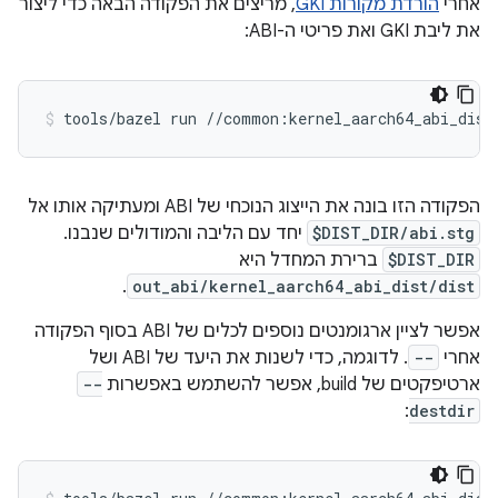
אחרי
הורדת מקורות GKI
, מריצים את הפקודה הבאה כדי ליצור
את ליבת GKI ואת פריטי ה-ABI:
tools/bazel
run
//common:kernel_aarch64_abi_dist
הפקודה הזו בונה את הייצוג הנוכחי של ABI ומעתיקה אותו אל
$DIST_DIR/abi.stg
יחד עם הליבה והמודולים שנבנו.
$DIST_DIR
ברירת המחדל היא
.
out_abi/kernel_aarch64_abi_dist/dist
אפשר לציין ארגומנטים נוספים לכלים של ABI בסוף הפקודה
אחרי
--
. לדוגמה, כדי לשנות את היעד של ABI ושל
ארטיפקטים של build, אפשר להשתמש באפשרות
--
:
destdir