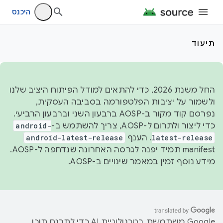
היכנס
תיעוד
החל משנת 2026, כדי להתאים למודל הפיתוח היציב שלנו
ולשמור על יציבות הפלטפורמה בסביבה העסקית,
נפרסם קוד מקור ב-AOSP ברבעון השני וברבעון הרביעי.
כדי ליצור ולתרום ל-AOSP, צריך להשתמש ב-
android-
latest-release
. הענף
android-latest-release
manifest תמיד יפנה לגרסה האחרונה שנדחפה ל-AOSP.
מידע נוסף זמין במאמר
שינויים ב-AOSP
.
‫Google משתמשת בטכנולוגיית AI כדי לתרגם תוכן