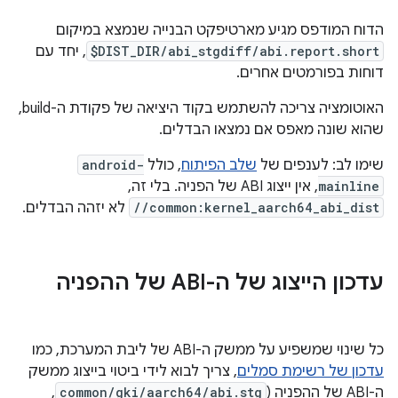
הדוח המודפס מגיע מארטיפקט הבנייה שנמצא במיקום
$DIST_DIR/abi_stgdiff/abi.report.short
, יחד עם
דוחות בפורמטים אחרים.
האוטומציה צריכה להשתמש בקוד היציאה של פקודת ה-build,
שהוא שונה מאפס אם נמצאו הבדלים.
שימו לב: לענפים של
שלב הפיתוח
, כולל
android-
mainline
, אין ייצוג ABI של הפניה. בלי זה,
//common:kernel_aarch64_abi_dist
לא יזהה הבדלים.
עדכון הייצוג של ה-ABI של ההפניה
כל שינוי שמשפיע על ממשק ה-ABI של ליבת המערכת, כמו
עדכון של רשימת סמלים
, צריך לבוא לידי ביטוי בייצוג ממשק
ה-ABI של ההפניה (
common/gki/aarch64/abi.stg
,