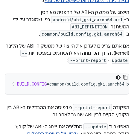
בניית ליבת המערכת וארטיפקטים של ABI
).
הייצוג של ממשק ה-ABI של ההפניה מאוחסן
ב-
android/abi_gki_aarch64.xml
כפי שמוגדר על ידי
המשתנה
ABI_DEFINITION
ב-
common/build.config.gki.aarch64
.
אם אתם צריכים לעדכן את הייצוג של ממשק ה-ABI של הליבה
(kernel), הדרך הכי נוחה היא להשתמש באפשרויות
--
update
ו-
--print-report
:
BUILD_CONFIG
=
common/build.config.gki.aarch64
bui
הפקודה
--print-report
מדפיסה את ההבדלים ב-ABI בין
הקובץ הקיים לבין ABI שנוצר לאחרונה.
האפשרות
--update
מחליפה את ייצוג ה-ABI של קובץ