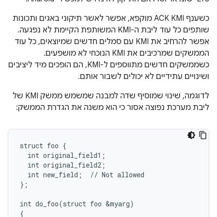
כשענף ACK KMI מוקפא, אפשר לאשר תיקוני באגים ותכונות
שותפים כל עוד ליבת ה-KMI המשותפת הקיימת לא נפגעה.
אפשר להרחיב את KMI עם סמלים חדשים שמיוצאים, כל עוד
הממשקים שמרכיבים את KMI הנוכחי לא מושפעים.
כשממשקים חדשים מתווספים ל-KMI, הם הופכים מיד ליציבים
ושינויים עתידיים לא יכולים לשבור אותם.
לדוגמה, שינוי שמוסיף שדה למבנה שמשמש ממשק KMI של
ליבת מערכת נפוצה אסור כי הוא משנה את הגדרת הממשק:
struct foo {

  int original_field1;

  int original_field2;

  int new_field;  // Not allowed

};

int do_foo(struct foo &myarg)

{
