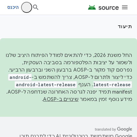
היכנס
תיעוד
החל משנת 2026, כדי להתאים למודל הפיתוח היציב שלנו
ולשמור על יציבות הפלטפורמה בסביבה העסקית,
נפרסם קוד מקור ב-AOSP ברבעון השני וברבעון הרביעי.
כדי ליצור ולתרום ל-AOSP, צריך להשתמש ב-
android-
latest-release
. הענף
android-latest-release
manifest תמיד יפנה לגרסה האחרונה שנדחפה ל-AOSP.
מידע נוסף זמין במאמר
שינויים ב-AOSP
.
‫Google משתמשת בטכנולוגיית AI כדי לתרגם תוכן