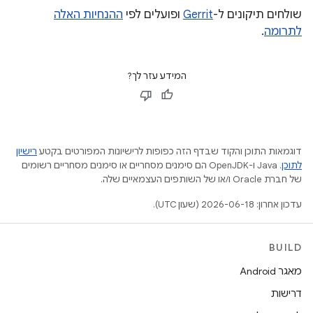
שולחים תיקונים ל-
Gerrit
ופועלים לפי
ההנחיות האלה
לתרומה
.
המידע עזר לך?
דוגמאות התוכן והקוד שבדף הזה כפופות לרישיונות המפורטים בקטע
רישיון
לתוכן
.‏ Java ו-OpenJDK הם סימנים מסחריים או סימנים מסחריים רשומים
של חברת Oracle ו/או של השותפים העצמאיים שלה.
עדכון אחרון: 2026-06-18 (שעון UTC).
BUILD
מאגר Android
דרישות