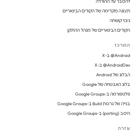
להסבר על ההורדה
תצוגה מקדימה של הקודים הבינאריים
גיבוי קושחה
הקודים הבינאריים של מנהל ההתקן
המרכז
‫‎@Android ב-X
‫‎@AndroidDev ב-X
הבלוג של Android
בלוג האבטחה של Google
פלטפורמה ב-Google Groups
בנייה של גרסת Build ב-Google Groups
היסב (porting) ב-Google Groups
עזרה