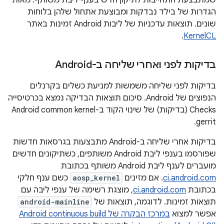
הגדרות של בילד נבדקות ומבוצעת אתחול שלהן בלוחות
שונים. תוצאות עדכניות של ליבות Android זמינות באתר
.
KernelCL
בדיקות לפני ואחרי שליחה ב-Android
בדיקות לפני שליחה משמשות למניעת כשלים בקרנלים
הנפוצים של Android. סיכום תוצאות הבדיקה נמצא בכרטיסייה
Checks (בדיקות) של שינוי הקוד ב-Android common kernel
gerrit.
בדיקות אחרי שליחה ב-Android מתבצעות בגרסאות חדשות
שפורסמו בענפי ליבת Android משותפים, כשתיקונים חדשים
מועברים לענף ליבת Android משותף בכתובת
ci.android.com
. אם מזינים
aosp_kernel
כשם ענף חלקי
בכתובת
ci.android.com
, מוצגת רשימה של ענפי ליבה עם
תוצאות זמינות. לדוגמה, תוצאות של
android-mainline
אפשר למצוא
במרכז הבקרה של Android continuous build