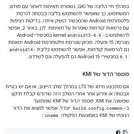
במהלך חיי הליבה של GKI, נשמרת תאימות לאחור עם מרחב
המשתמש, כך שאפשר להשתמש בליבה בבטחה לגרסת
פלטפורמת Android שהמכשיר הושק איתה. בדיקות רציפות
עם גרסאות קודמות שומרות על תאימות. לכן, באיור 2, אפשר
להשתמש ב-
android15-6.6
kernel במכשירי Android
מגרסה 15 ומעלה. מכיוון שגרסת פלטפורמת Android תואמת
גם לגרסאות קודמות, אפשר להשתמש בליבת
android14-
6.1
במכשירי Android 15 גם להפעלה וגם לשדרוג.
מספר הדור של KMI
אם מתבצע מיזוג של LTS במהלך שלב הייצוב, או אם יש בעיית
אבטחה או אירוע אחר אחרי השלב הזה שדורש קבלת תיקון
שמשנה את KMI,
מספר הדור של KMI
שמתועד
ב-
build.config.common
יוגדל. אפשר למצוא את הדור
הנוכחי של KMI באמצעות הפקודה
uname
: