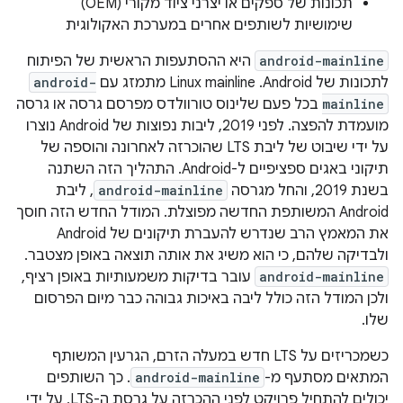
תכונות של ספקים או יצרני ציוד מקורי (OEM)
שימושיות לשותפים אחרים במערכת האקולוגית
android-mainline
היא ההסתעפות הראשית של הפיתוח
לתכונות של Android. ‫Linux mainline מתמזג עם
android-
mainline
בכל פעם שלינוס טורוולדס מפרסם גרסה או גרסה
מועמדת להפצה. לפני 2019, ליבות נפוצות של Android נוצרו
על ידי שיבוט של ליבת LTS שהוכרזה לאחרונה והוספה של
תיקוני באגים ספציפיים ל-Android. התהליך הזה השתנה
בשנת 2019, והחל מגרסה
android-mainline
, ליבת
Android המשותפת החדשה מפוצלת. המודל החדש הזה חוסך
את המאמץ הרב שנדרש להעברת תיקונים של Android
ולבדיקה שלהם, כי הוא משיג את אותה תוצאה באופן מצטבר.
android-mainline
עובר בדיקות משמעותיות באופן רציף,
ולכן המודל הזה כולל ליבה באיכות גבוהה כבר מיום הפרסום
שלו.
כשמכריזים על LTS חדש במעלה הזרם, הגרעין המשותף
המתאים מסתעף מ-
android-mainline
. כך השותפים
יכולים להתחיל פרויקט לפני ההכרזה על גרסת ה-LTS, על ידי