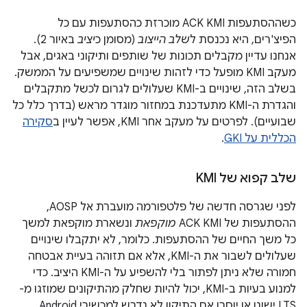
כשההסתעפות ACK KMI מוכרזת כהסתעפות עם כל
הפיצ'רים, היא נכנסת ל
שלב הייצוב
(מסומן כ
יציב
באיור 2).
אנחנו עדיין מקבלים תכונות של שותפים ותיקוני באגים, אבל
מעקב KMI מופעל כדי לזהות שינויים שמשפיעים על הממשק.
בשלב הזה, שינויים ב-KMI שעלולים לגרום לכשל מתקבלים
והגדרת ה-KMI מתעדכנת במחזור מוגדר מראש (בדרך כלל כל
שבועיים). לפרטים על מעקב אחר KMI, אפשר לעיין ב
סקירה
הכללית על GKI
.
שלב קפוא של KMI
לפני שגרסה חדשה של פלטפורמה מועברת אל AOSP,
ההסתעפות של ACK KMI
מוקפאת
ונשארת מוקפאת למשך
כל משך החיים של ההסתעפות. כלומר, לא יתקבלו שינויים
שעלולים לשבור את ה-KMI, אלא אם תזוהה בעיית אבטחה
חמורה שלא ניתן לפתור בלי להשפיע על ה-KMI היציב. כדי
למנוע בעיות ב-KMI, יכול להיות שחלק מהתיקונים שמוזגו מ-
LTS ישונו או יוסרו אם התיקון לא נדרש למכשירי Android.