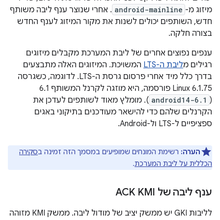
מיזוג מ-
android-mainline
. אחרי שנוצר ענף ליבה משותף
חדש, השותפים יכולים לשנות את מקור המיזוג לענף החדש
בצורה חלקה.
ענפים נפוצים אחרים של ליבת המערכת מקבלים מיזוגים
רגילים מ
ליבת ה-LTS
המשויכת. המיזוגים האלה מתבצעים
בדרך כלל מיד אחרי פרסום גרסת ה-LTS. לדוגמה, כשגרסה
Linux 6.1.75 פורסמה, היא מוזגה לקרנל המשותף 6.1
(
android14-6.1
). מומלץ מאוד לשותפים לעדכן את
הקרנלים שלהם כדי להישאר מעודכנים בתיקוני באגים
ספציפיים ל-LTS ול-Android.
הערה:
רשימת המונחים שמופיעים במסמך הזה זמינה ב
סקירה
הכללית על ליבת המערכת
.
ענף ליבה של ACK KMI
לליבות GKI יש ממשק יציב של מודול ליבה. ממשק KMI מזוהה