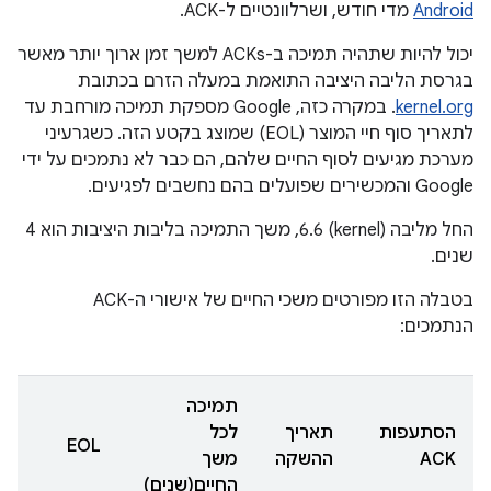
Android
מדי חודש, ושרלוונטיים ל-ACK.
יכול להיות שתהיה תמיכה ב-ACKs למשך זמן ארוך יותר מאשר
בגרסת הליבה היציבה התואמת במעלה הזרם בכתובת
kernel.org
. במקרה כזה, Google מספקת תמיכה מורחבת עד
לתאריך סוף חיי המוצר (EOL) שמוצג בקטע הזה. כשגרעיני
מערכת מגיעים לסוף החיים שלהם, הם כבר לא נתמכים על ידי
Google והמכשירים שפועלים בהם נחשבים לפגיעים.
החל מליבה (kernel) 6.6, משך התמיכה בליבות היציבות הוא 4
שנים.
בטבלה הזו מפורטים משכי החיים של אישורי ה-ACK
הנתמכים:
תמיכה
הסתעפות
תאריך
לכל
EOL
ACK
ההשקה
משך
החיים(שנים)