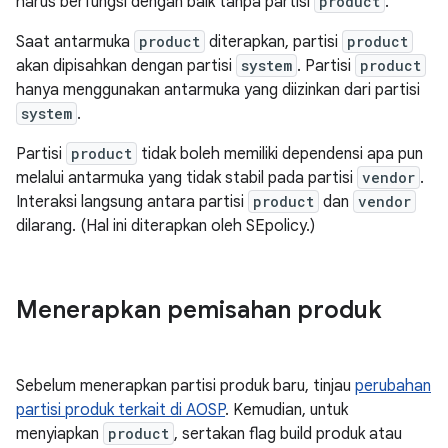
harus berfungsi dengan baik tanpa partisi
product
.
Saat antarmuka
product
diterapkan, partisi
product
akan dipisahkan dengan partisi
system
. Partisi
product
hanya menggunakan antarmuka yang diizinkan dari partisi
system
.
Partisi
product
tidak boleh memiliki dependensi apa pun
melalui antarmuka yang tidak stabil pada partisi
vendor
.
Interaksi langsung antara partisi
product
dan
vendor
dilarang. (Hal ini diterapkan oleh SEpolicy.)
Menerapkan pemisahan produk
Sebelum menerapkan partisi produk baru, tinjau
perubahan
partisi produk terkait di AOSP
. Kemudian, untuk
menyiapkan
product
, sertakan flag build produk atau