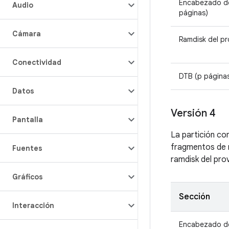
Encabezado de 
Audio
páginas)
Cámara
Ramdisk del pr
Conectividad
DTB (p página
Datos
Versión 4
Pantalla
La partición co
fragmentos de r
Fuentes
ramdisk del pro
Gráficos
Sección
Interacción
Encabezado de 