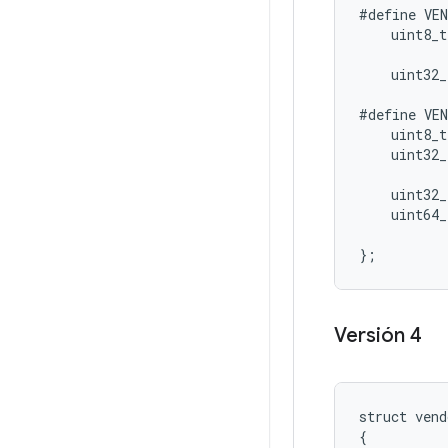
#define
VE
uint8_t
uint32_
#define
VE
uint8_t
uint32_
           
uint32_
uint64_
}
;
Versión 4
struct
vend
{