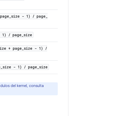
 page
_
size - 1)
/
page
_
- 1)
/
page
_
size
ize + page
_
size - 1)
/
e
_
size - 1)
/
page
_
size
dulos del kernel, consulta