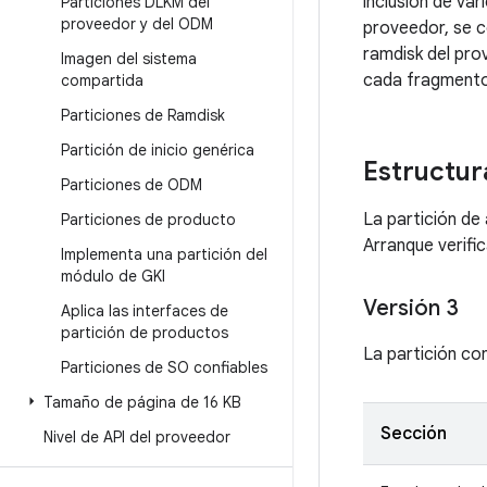
inclusión de var
Particiones DLKM del
proveedor y del ODM
proveedor, se c
ramdisk del pro
Imagen del sistema
cada fragmento
compartida
Particiones de Ramdisk
Partición de inicio genérica
Estructur
Particiones de ODM
La partición de
Particiones de producto
Arranque verifi
Implementa una partición del
módulo de GKI
Versión 3
Aplica las interfaces de
partición de productos
La partición co
Particiones de SO confiables
Tamaño de página de 16 KB
Sección
Nivel de API del proveedor