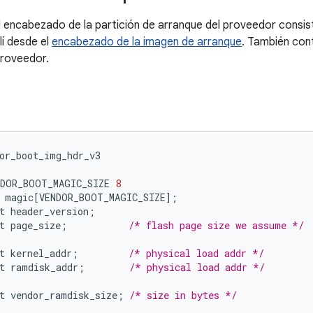
l encabezado de la partición de arranque del proveedor consis
lí desde el
encabezado de la imagen de arranque
. También con
proveedor.
or_boot_img_hdr_v3
NDOR_BOOT_MAGIC_SIZE
8
magic
[
VENDOR_BOOT_MAGIC_SIZE
]
;
t
header_version
;
t
page_size
;
/* flash page size we assume */
t
kernel_addr
;
/* physical load addr */
t
ramdisk_addr
;
/* physical load addr */
t
vendor_ramdisk_size
;
/* size in bytes */