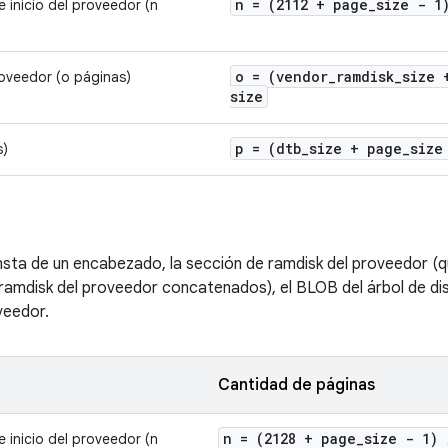
n = (2112 + page
_
size - 
inicio del proveedor (n
o = (vendor
_
ramdisk
_
size 
oveedor (o páginas)
size
p = (dtb
_
size + page
_
size
s)
nsta de un encabezado, la sección de ramdisk del proveedor (q
amdisk del proveedor concatenados), el BLOB del árbol de disp
veedor.
Cantidad de páginas
n = (2128 + page
_
size - 1)
inicio del proveedor (n