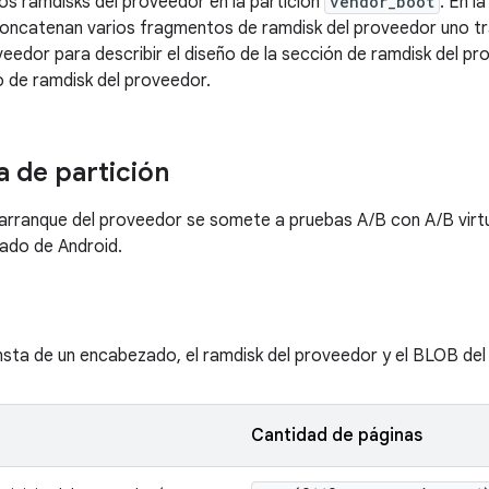
ios ramdisks del proveedor en la partición
vendor_boot
. En l
oncatenan varios fragmentos de ramdisk del proveedor uno tra
veedor para describir el diseño de la sección de ramdisk del p
 de ramdisk del proveedor.
a de partición
 arranque del proveedor se somete a pruebas A/B con A/B virtu
cado de Android.
nsta de un encabezado, el ramdisk del proveedor y el BLOB del 
Cantidad de páginas