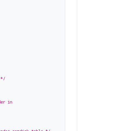
 */
der in