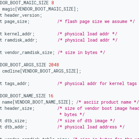
NDOR_BOOT_MAGIC_SIZE
8
magic
[
VENDOR_BOOT_MAGIC_SIZE
]
;
t
header_version
;
t
page_size
;
/* flash page size we assume */
t
kernel_addr
;
/* physical load addr */
t
ramdisk_addr
;
/* physical load addr */
t
vendor_ramdisk_size
;
/* size in bytes */
NDOR_BOOT_ARGS_SIZE
2048
cmdline
[
VENDOR_BOOT_ARGS_SIZE
]
;
t
tags_addr
;
/* physical addr for kernel tags
NDOR_BOOT_NAME_SIZE
16
name
[
VENDOR_BOOT_NAME_SIZE
]
;
/* asciiz product name */
t
header_size
;
/* size of vendor boot image hea
                        * bytes */
t
dtb_size
;
/* size of dtb image */
t
dtb_addr
;
/* physical load address */