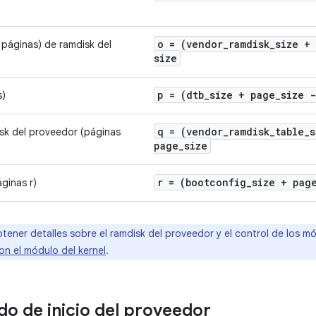
o = (vendor
_
ramdisk
_
size +
páginas) de ramdisk del
size
p = (dtb
_
size + page
_
size 
s)
q = (vendor
_
ramdisk
_
table
_
s
sk del proveedor (páginas
page
_
size
r = (bootconfig
_
size + pag
ginas r)
tener detalles sobre el ramdisk del proveedor y el control de los mó
on el módulo del kernel
.
o de inicio del proveedor