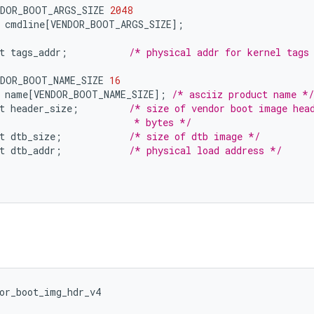
NDOR_BOOT_ARGS_SIZE
2048
cmdline
[
VENDOR_BOOT_ARGS_SIZE
]
;
t
tags_addr
;
/* physical addr for kernel tags
NDOR_BOOT_NAME_SIZE
16
name
[
VENDOR_BOOT_NAME_SIZE
]
;
/* asciiz product name */
t
header_size
;
/* size of vendor boot image hea
                        * bytes */
t
dtb_size
;
/* size of dtb image */
t
dtb_addr
;
/* physical load address */
or_boot_img_hdr_v4