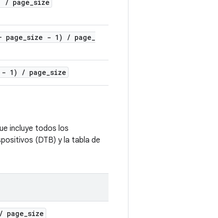
1)
/
page
_
size
+ page
_
size - 1)
/
page
_
 - 1)
/
page
_
size
ue incluye todos los
ositivos (DTB) y la tabla de
/
page
_
size