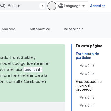
/
Acceder
s Android
Automotive
Referencia
En esta página
Estructura de
mado Trunk Stable y
partición
emos el código fuente en el
Versión 3
uir a él, usa
android-
Versión 4
empre hará referencia a la
ión, consulta
Cambios en
Encabezado de
inicio del
proveedor
Versión 3
Versión 4