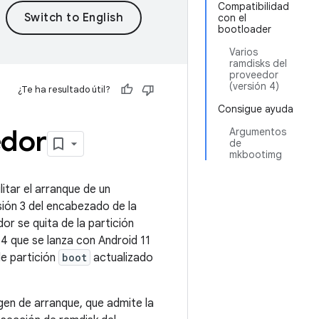
Compatibilidad
con el
bootloader
Varios
ramdisks del
proveedor
(versión 4)
¿Te ha resultado útil?
Consigue ayuda
edor
Argumentos
de
mkbootimg
litar el arranque de un
rsión 3 del encabezado de la
or se quita de la partición
4 que se lanza con Android 11
e partición
boot
actualizado
gen de arranque, que admite la