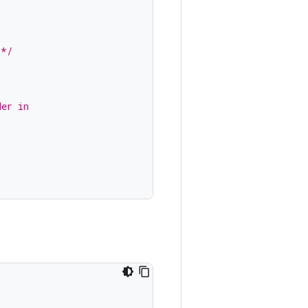
 */
der in