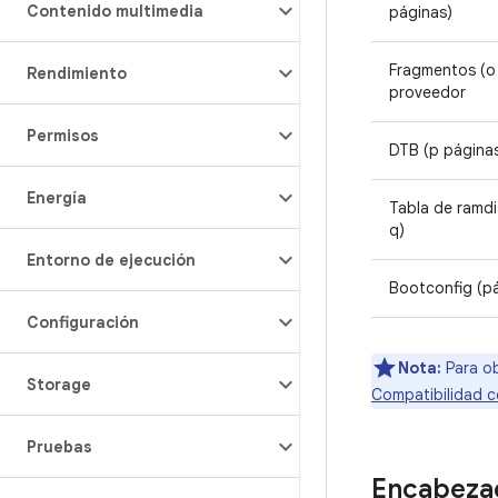
Contenido multimedia
páginas)
Fragmentos (o 
Rendimiento
proveedor
Permisos
DTB (p página
Energía
Tabla de ramdi
q)
Entorno de ejecución
Bootconfig (pá
Configuración
Nota:
Para ob
Storage
Compatibilidad c
Pruebas
Encabezad