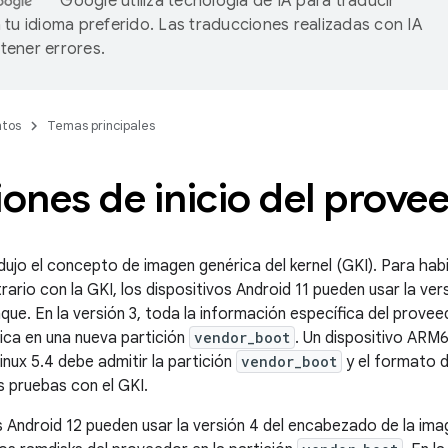
Google utiliza tecnología de IA para traducir
 tu idioma preferido. Las traducciones realizadas con IA
ener errores.
tos
Temas principales
iones de inicio del prove
dujo el concepto de imagen genérica del kernel (GKI). Para habi
trario con la GKI, los dispositivos Android 11 pueden usar la ve
ue. En la versión 3, toda la información específica del proveed
ica en una nueva partición
vendor_boot
. Un dispositivo ARM6
Linux 5.4 debe admitir la partición
vendor_boot
y el formato d
s pruebas con el GKI.
s Android 12 pueden usar la versión 4 del encabezado de la ima