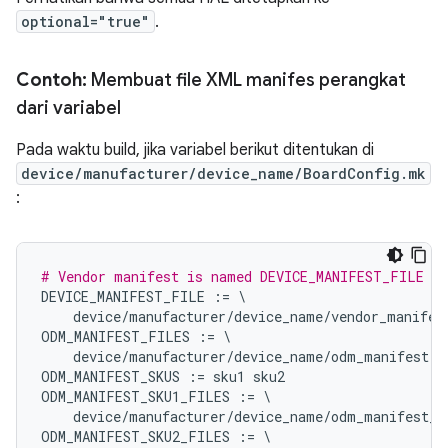
optional="true"
.
Contoh:
Membuat file XML manifes perangkat
dari variabel
Pada waktu build, jika variabel berikut ditentukan di
device/manufacturer/device_name/BoardConfig.mk
:
# Vendor manifest is named DEVICE_MANIFEST_FILE fo
DEVICE_MANIFEST_FILE
:=
\
device
/
manufacturer
/
device_name
/
vendor_manifes
ODM_MANIFEST_FILES
:=
\
device
/
manufacturer
/
device_name
/
odm_manifest
.
x
ODM_MANIFEST_SKUS
:=
sku1
sku2
ODM_MANIFEST_SKU1_FILES
:=
\
device
/
manufacturer
/
device_name
/
odm_manifest_s
ODM_MANIFEST_SKU2_FILES
:=
\