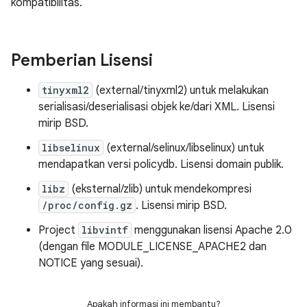
kompatibilitas.
Pemberian Lisensi
tinyxml2
(external/tinyxml2) untuk melakukan
serialisasi/deserialisasi objek ke/dari XML. Lisensi
mirip BSD.
libselinux
(external/selinux/libselinux) untuk
mendapatkan versi policydb. Lisensi domain publik.
libz
(eksternal/zlib) untuk mendekompresi
/proc/config.gz
. Lisensi mirip BSD.
Project
libvintf
menggunakan lisensi Apache 2.0
(dengan file MODULE_LICENSE_APACHE2 dan
NOTICE yang sesuai).
Apakah informasi ini membantu?