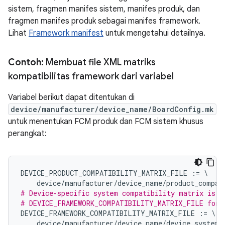
sistem, fragmen manifes sistem, manifes produk, dan
fragmen manifes produk sebagai manifes framework.
Lihat
Framework manifest
untuk mengetahui detailnya.
Contoh:
Membuat file XML matriks
kompatibilitas framework dari variabel
Variabel berikut dapat ditentukan di
device/manufacturer/device_name/BoardConfig.mk
untuk menentukan FCM produk dan FCM sistem khusus
perangkat:
DEVICE_PRODUCT_COMPATIBILITY_MATRIX_FILE
:=
\
device
/
manufacturer
/
device_name
/
product_compat
# Device-specific system compatibility matrix is n
# DEVICE_FRAMEWORK_COMPATIBILITY_MATRIX_FILE for 
DEVICE_FRAMEWORK_COMPATIBILITY_MATRIX_FILE
:=
\
device
/
manufacturer
/
device_name
/
device_system_