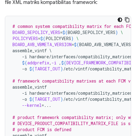
file XML matriks kompatibilitas framework:
# common system compatibility matrix for each FCM 
BOARD_SEPOLICY_VERS
=
$(
BOARD_SEPOLICY_VERS
)
\
POLICYVERS
=
$(
POLICYVERS
)
\
BOARD_AVB_VBMETA_VERSION
=
$(
BOARD_AVB_VBMETA_VERSIO
assemble_vintf
\
-i
hardware/interfaces/compatibility_matrices/
$(
addprefix
,
-i
 ,
$(
DEVICE_FRAMEWORK_COMPATIBIL
-o
$(
TARGET_OUT
)
/etc/vintf/compatibility_matr
# framework compatibility matrixes at each FCM ver
assemble_vintf
-i
hardware/interfaces/compatibility_matrices/
-o
$(
TARGET_OUT
)
/etc/vintf/compatibility_matr
--kernel
=
...

# product framework compatibility matrix; only whe
# DEVICE_PRODUCT_COMPATIBILITY_MATRIX_FILE is set
# product FCM is defined
assemble_vintf