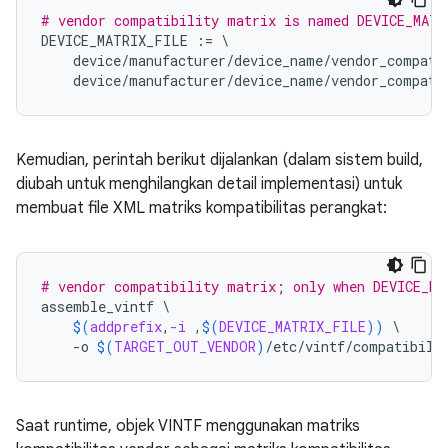
# vendor compatibility matrix is named DEVICE_MATR
DEVICE_MATRIX_FILE
:=
\
device
/
manufacturer
/
device_name
/
vendor_compati
device
/
manufacturer
/
device_name
/
vendor_compati
Kemudian, perintah berikut dijalankan (dalam sistem build,
diubah untuk menghilangkan detail implementasi) untuk
membuat file XML matriks kompatibilitas perangkat:
# vendor compatibility matrix; only when DEVICE_MA
assemble_vintf
\
$(
addprefix
,
-i
 ,
$(
DEVICE_MATRIX_FILE
))
\
-o
$(
TARGET_OUT_VENDOR
)
/etc/vintf/compatibili
Saat runtime, objek VINTF menggunakan matriks