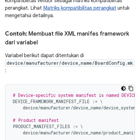
kompatibilitas vendor sebagai matriks kompatibilitas
perangkat. Lihat
Matriks kompatibilitas perangkat
untuk
mengetahui detailnya.
Contoh:
Membuat file XML manifes framework
dari variabel
Variabel berikut dapat ditentukan di
device/manufacturer/device_name/BoardConfig.mk
:
# Device-specific system manifest is named DEVICE_
DEVICE_FRAMEWORK_MANIFEST_FILE
:=
\
device
/
manufacturer
/
device_name
/
device_system_
# Product manifest
PRODUCT_MANIFEST_FILES
:=
\
device
/
manufacturer
/
device_name
/
product_manife