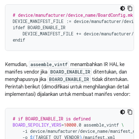
# device/manufacturer/device_name/BoardConfig.mk
DEVICE_MANIFEST_FILE
:=
device
/
manufacturer
/
device
ifdef
BOARD_ENABLE_IR
DEVICE_MANIFEST_FILE
+=
device
/
manufacturer
/
de
endif
Kemudian,
assemble_vintf
menambahkan IR HAL ke
manifes vendor jika
BOARD_ENABLE_IR
ditentukan, dan
menghapusnya jika
BOARD_ENABLE_IR
tidak ditentukan.
Perintah berikut (dimodifikasi untuk menghilangkan detail
implementasi) dijalankan untuk membuat manifes vendor:
# if BOARD_ENABLE_IR is defined
BOARD_SEPOLICY_VERS
=
10000
.0
assemble_vintf
\
-i
device/manufacturer/device_name/manifest_co
-o
$(
TARGET_OUT_VENDOR
)
/manifest.xml
