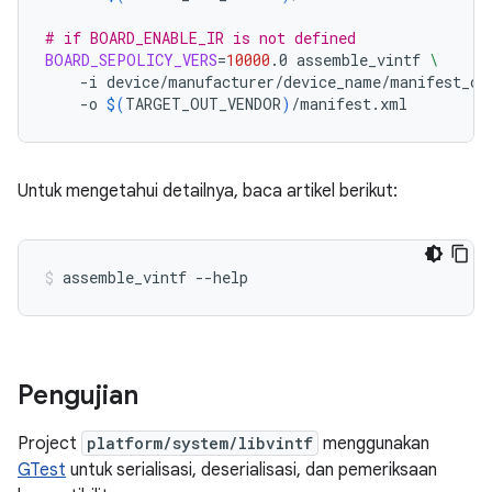
# if BOARD_ENABLE_IR is not defined
BOARD_SEPOLICY_VERS
=
10000
.0
assemble_vintf
\
-i
device/manufacturer/device_name/manifest_co
-o
$(
TARGET_OUT_VENDOR
)
/manifest.xml
Untuk mengetahui detailnya, baca artikel berikut:
assemble_vintf --help
Pengujian
Project
platform/system/libvintf
menggunakan
GTest
untuk serialisasi, deserialisasi, dan pemeriksaan