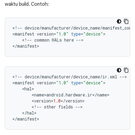
waktu build. Contoh:
<
!
--
device
/
manufacturer
/
device_name
/
manifest_comm
<
manifest
version
=
"1.0"
type
=
"device"
>
<
!
--
common
HALs
here
--
>
<
/
manifest
>
<
!
--
device
/
manufacturer
/
device_name
/
ir
.
xml
--
>
<
manifest
version
=
"1.0"
type
=
"device"
>
<
hal
>
<
name
>
android
.
hardware
.
ir
<
/
name
>
<
version
>
1.0
<
/
version
>
<
!
--
other
fields
--
>
<
/
hal
>
<
/
manifest
>