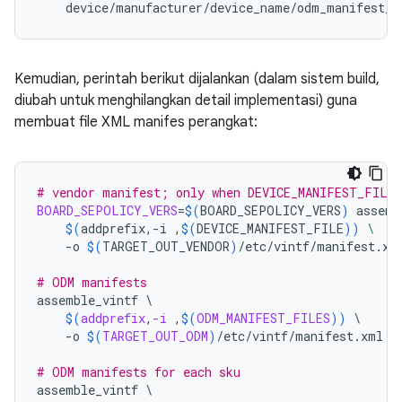
device
/
manufacturer
/
device_name
/
odm_manifest_s
Kemudian, perintah berikut dijalankan (dalam sistem build,
diubah untuk menghilangkan detail implementasi) guna
membuat file XML manifes perangkat:
# vendor manifest; only when DEVICE_MANIFEST_FILE 
BOARD_SEPOLICY_VERS
=
$(
BOARD_SEPOLICY_VERS
)
assemb
$(
addprefix,-i
,
$(
DEVICE_MANIFEST_FILE
))
\
-o
$(
TARGET_OUT_VENDOR
)
/etc/vintf/manifest.xml
# ODM manifests
assemble_vintf
\
$(
addprefix
,
-i
 ,
$(
ODM_MANIFEST_FILES
))
\
-o
$(
TARGET_OUT_ODM
)
/etc/vintf/manifest.xml
# ODM manifests for each sku
assemble_vintf
\