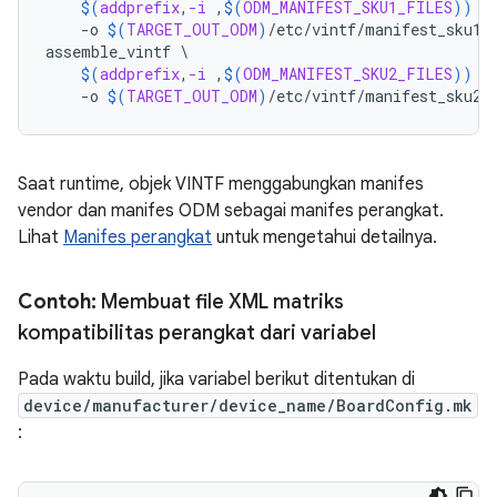
$(
addprefix
,
-i
 ,
$(
ODM_MANIFEST_SKU1_FILES
))
\
-o
$(
TARGET_OUT_ODM
)
/etc/vintf/manifest_sku1.
assemble_vintf
\
$(
addprefix
,
-i
 ,
$(
ODM_MANIFEST_SKU2_FILES
))
\
-o
$(
TARGET_OUT_ODM
)
/etc/vintf/manifest_sku2.
Saat runtime, objek VINTF menggabungkan manifes
vendor dan manifes ODM sebagai manifes perangkat.
Lihat
Manifes perangkat
untuk mengetahui detailnya.
Contoh:
Membuat file XML matriks
kompatibilitas perangkat dari variabel
Pada waktu build, jika variabel berikut ditentukan di
device/manufacturer/device_name/BoardConfig.mk
: