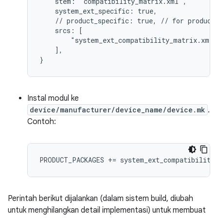
    stem: "compatibility_matrix.xml",
    system_ext_specific: true,
    // product_specific: true, // for product
    srcs: [
        "system_ext_compatibility_matrix.xml"
    ],
}
Instal modul ke
device/manufacturer/device_name/device.mk
.
Contoh:
PRODUCT_PACKAGES += system_ext_compatibility
Perintah berikut dijalankan (dalam sistem build, diubah
untuk menghilangkan detail implementasi) untuk membuat