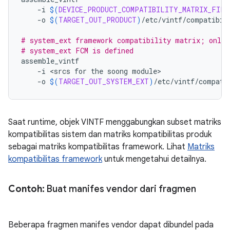
-i
$(
DEVICE_PRODUCT_COMPATIBILITY_MATRIX_FILE
-o
$(
TARGET_OUT_PRODUCT
)
/etc/vintf/compatibil
# system_ext framework compatibility matrix; only 
# system_ext FCM is defined
assemble_vintf
-i
<
srcs
for
the
soong
module>
-o
$(
TARGET_OUT_SYSTEM_EXT
)
/etc/vintf/compati
Saat runtime, objek VINTF menggabungkan subset matriks
kompatibilitas sistem dan matriks kompatibilitas produk
sebagai matriks kompatibilitas framework. Lihat
Matriks
kompatibilitas framework
untuk mengetahui detailnya.
Contoh:
Buat manifes vendor dari fragmen
Beberapa fragmen manifes vendor dapat dibundel pada