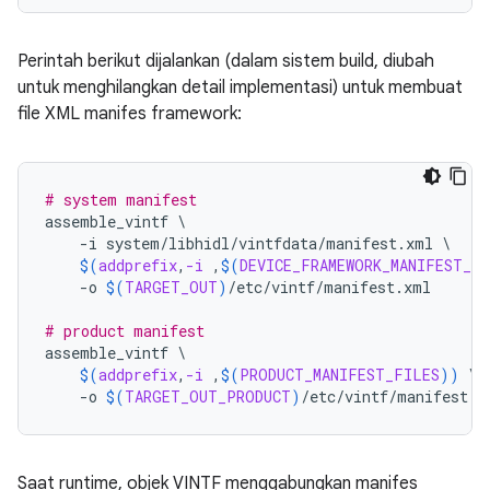
Perintah berikut dijalankan (dalam sistem build, diubah
untuk menghilangkan detail implementasi) untuk membuat
file XML manifes framework:
# system manifest
assemble_vintf
\
-i
system/libhidl/vintfdata/manifest.xml
\
$(
addprefix
,
-i
 ,
$(
DEVICE_FRAMEWORK_MANIFEST_F
-o
$(
TARGET_OUT
)
/etc/vintf/manifest.xml
# product manifest
assemble_vintf
\
$(
addprefix
,
-i
 ,
$(
PRODUCT_MANIFEST_FILES
))
\
-o
$(
TARGET_OUT_PRODUCT
)
/etc/vintf/manifest.x
Saat runtime, objek VINTF menggabungkan manifes