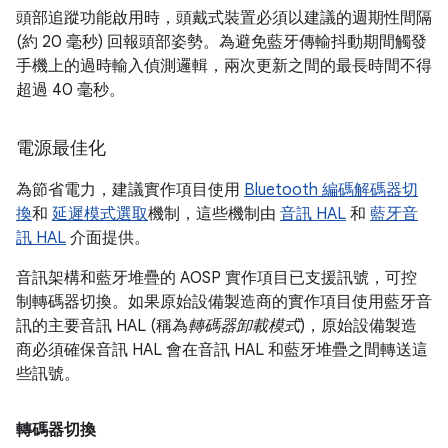
頭部追蹤功能啟用時，頭戴式裝置必須以建議的週期性間隔
(約 20 毫秒) 回報頭部姿勢。為避免藍牙傳輸抖動期間觸發
手機上的過時輸入偵測邏輯，兩次更新之間的最長時間不得
超過 40 毫秒。
電源最佳化
為節省電力，建議實作項目使用
Bluetooth 編碼解碼器切
換
和
延遲模式選取
機制，這些機制由
音訊 HAL
和
藍牙音
訊 HAL
介面提供。
音訊架構和藍牙堆疊的 AOSP 實作項目已支援訊號，可控
制轉碼器切換。如果原始設備製造商的實作項目使用藍牙音
訊的主要音訊 HAL (稱為
轉碼器卸載模式
)，原始設備製造
商必須確保音訊 HAL 會在音訊 HAL 和藍牙堆疊之間轉送這
些訊號。
轉碼器切換