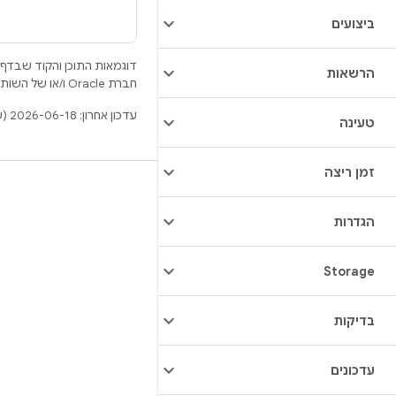
ביצועים
דוגמאות התוכן והקוד שבדף 
הרשאות
חברת Oracle ו/או של השותפים העצמאיים שלה.
עדכון אחרון: 2026-06-18 (שעון UTC).
טעינה
זמן ריצה
BUILD
מאגר Android
הגדרות
דרישות
Storage
להסבר על ההורדה
תצוגה מקדימה של הקודים הבינאריים
בדיקות
גיבוי קושחה
הקודים הבינאריים של מנהל ההתקן
עדכונים