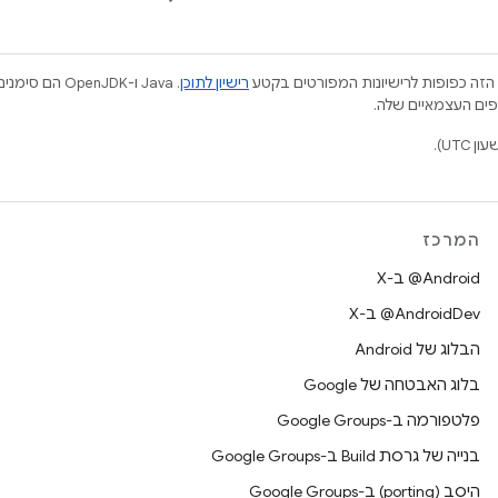
הזה כפופות לרישיונות המפורטים בקטע
רישיון לתוכן
.‏ Java ו-JDK
המרכז
‫‎@Android ב-X
‫‎@AndroidDev ב-X
הבלוג של Android
בלוג האבטחה של Google
פלטפורמה ב-Google Groups
בנייה של גרסת Build ב-Google Groups
היסב (porting) ב-Google Groups