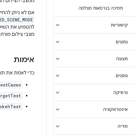
ממצבי הצילום המ
תמיכה בגרסאות מצלמה
אם לא ניתן להחיל
ED_SCENE_MODE
קישוריות
להטמיע את השי
מצבי צילום מורח
נתונים
אימות
תצוגה
כדי לאמת את תכונת הבו
גופנים
estCases
גרפיקה
rgetTest
okehTest
אינטראקציה
מדיה