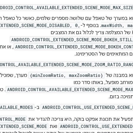
DROID_CONTROL_AVAILABLE_EXTENDED_SCENE_MODE_MAX_SIZ
וא במערך של טאפל עם שלושה מספרים שלמים, כאשר כל טאפל ה
maxWidth, ma
. בנוסף ל-
EXTENDED_SCENE_MODE_DISABLED, 0,
ANDROID_CONTROL_EXTENDED_SCENE_MODE_BOKEH_STILL
ANDROID_CONTROL_EXTENDED_SCENE_MODE_BOKEH_CON
, או אח
 המתאימים של הסטרימינג.
ONTROL_AVAILABLE_EXTENDED_SCENE_MODE_ZOOM_RATIO_RAN
וא במבנה של
{minZoomRatio, maxZoomRatio}
מערך, שמכיל א
ורחב מופעל, באותו סדר כמו
ANDROID_CONTROL_AVAILABLE_EXTENDED_SCENE_MODE_MA
. ט
תמיכה בזום.
ANDROID_CONTROL_USE_EXTENDED_SCENE_
ב-
AILABLE_MODES
פעיל את תכונת אפקט בוקה, היא צריכה להגדיר את
NTROL_MODE
ANDROID_CONTROL_USE_EXTENDED
ואת
EXTENDED_SCENE_MODE