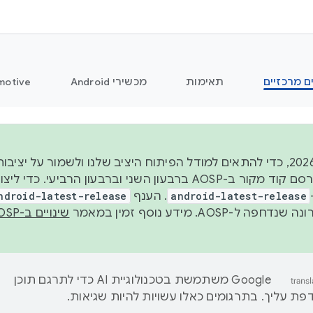
ם מרכזיים
תאימות
מכשירי Android
motive
החל משנת 2026, כדי להתאים למודל הפיתוח היציב שלנו ולשמור על
android-latest-release
. הענף
ndroid-latest-release
ל-AOSP. מידע נוסף זמין במאמר
שינויים ב-AOSP
‫Google משתמשת בטכנולוגיית AI כדי לתרגם תוכן
ת עליך. בתרגומים כאלו עשויות להיות שגיאות.