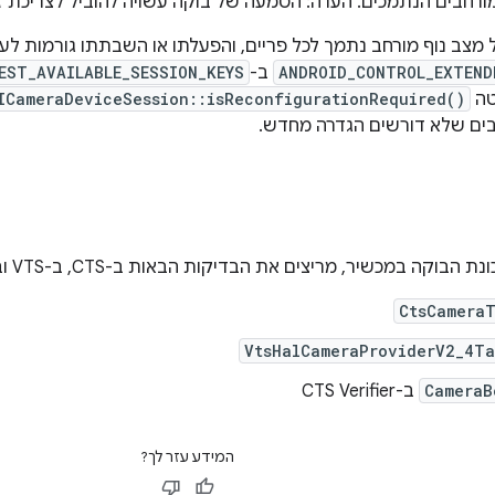
ורחבים הנתמכים. הערה: הטמעה של בוקה עשויה להוביל לצריכת זיכ
 מצב נוף מורחב נתמך לכל פריים, והפעלתו או השבתתו גורמות לעיכ
ANDROID_CONTROL_EXTEND
ב-
EST_AVAILABLE_SESSION_KEYS
טה
ICameraDeviceSession::isReconfigurationRequired()
בים שלא דורשים הגדרה מחדש.
קה במכשיר, מריצים את הבדיקות הבאות ב-CTS, ב-VTS וב-CTS Verifier:
CtsCameraT
VtsHalCameraProviderV2_4Ta
CameraB
ב-CTS Verifier
המידע עזר לך?