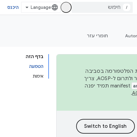
/
היכנס
Auto
חומרי עזר
בדף הזה
הטמעה
 יציבות הפלטפורמה בסביבה
אימות
העסקית, נפרסם קוד מקור ב-AOSP ברבעון השני וברבעון הרביעי. כדי ליצור ולתרום ל-AOSP, צריך
a
manifest תמיד יפנה
.