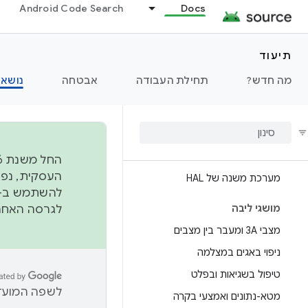
ארכיטקטורה
Android Code Search
Docs
אודיו
תיעוד
מה חדש?
תחילת העבודה
אבטחה
נושאי
מצלמה
סקירה כללית
ארכיטקטורה
Camera HAL
מערכת משנה של HAL
להשתמש ב-
מושגי ליבה
לגרסה האחרונה שנדחפה 
מצבי 3A ומעבר בין מצבים
ניפוי באגים במצלמה
טיפול בשגיאות ובפלט
לשפה המועדפ
מטא-נתונים ואמצעי בקרה