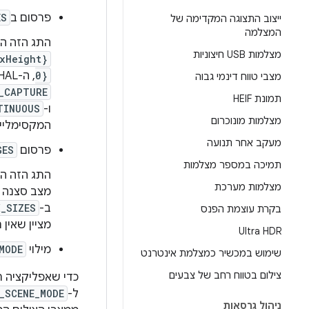
פרסום ב
ES
ייצוב התצוגה המקדימה של
המצלמה
התג הזה ה
מצלמות USB חיצוניות
xHeight}
0}
, ה-HAL של המצלמה צריך לכלול גם את המצבים
מצבי טווח דינמי גבוה
_CAPTURE
תמונת HEIF
ו-
TINUOUS
מצלמות מונוכרום
המקסימליים
מעקב אחר תנועה
פרסום
GES
תמיכה במספר מצלמות
התג הזה ה
מצלמות מערכת
מצב סצנה מ
ב-
X_SIZES
בקרת עוצמת הפנס
מציין שאין 
Ultra HDR
מילוי
MODE
שימוש במכשיר כמצלמת אינטרנט
צילום בטווח רחב של צבעים
כדי שאפליקציה ת
ל-
_SCENE_MODE
ניהול גרסאות