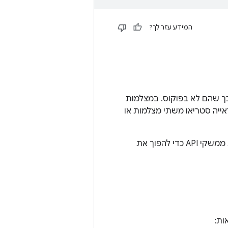
המידע עזר לך?
ך שהם לא בפוקוס. במצלמות
ייה סטריאו משתי מצלמות או
החל מ-Android 11, פלטפורמת Android תומכת בהטמעות של אפקט בוקה ומספקת ממשקי API כדי להפוך את
ות: