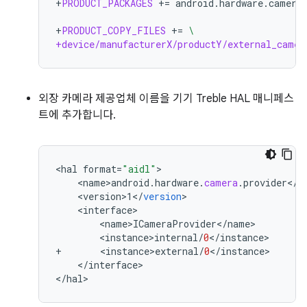
+
PRODUCT_PACKAGES
+=
android.hardware.camera.
+
PRODUCT_COPY_FILES
+=
\
+device/manufacturerX/productY/external_camer
외장 카메라 제공업체 이름을 기기 Treble HAL 매니페스
트에 추가합니다.
<
hal
format
=
"aidl"
<
name>android
.
hardware
.
camera
.
provider
<
/
n
<
version>1
<
/
version
<
interface
<
name>ICameraProvider
<
/
name
<
instance>internal
/
0
<
/
instance
+
<
instance>external
/
0
<
/
instance
<
/
interface
>

<
/
hal