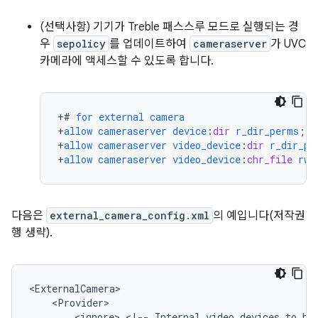
(선택사항) 기기가 Treble 패스스루 모드로 실행되는 경
우
sepolicy
를 업데이트하여
cameraserver
가 UVC
카메라에 액세스할 수 있도록 합니다.
+
#
for
external
camera
+
allow
cameraserver
device
:
dir
r_dir_perms
;
+
allow
cameraserver
video_device
:
dir
r_dir_pe
+
allow
cameraserver
video_device
:
chr_file
rw_
다음은
external_camera_config.xml
의 예입니다(저작권
행 생략).
<
ExternalCamera
<
Provider
<
ignore
>
<
!--
Internal
video
devices
to
be