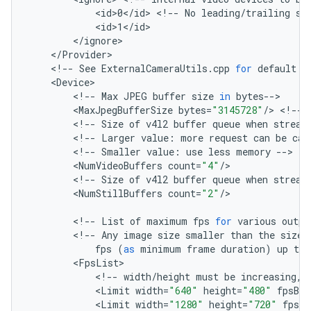
<
id>0
<
/
id
>
<
!--
No
leading
/
trailing
sp
<
id>1
<
/
id
<
/
ignore
<
/
Provider
<
!--
See
ExternalCameraUtils
.
cpp
for
default
v
<
Device
<
!--
Max
JPEG
buffer
size
in
bytes
--
<
MaxJpegBufferSize
bytes
=
"3145728"
/
>
<
!--
<
!--
Size
of
v4l2
buffer
queue
when
stream
<
!--
Larger
value
:
more
request
can
be
cac
<
!--
Smaller
value
:
use
less
memory
--
<
NumVideoBuffers
count
=
"4"
/
<
!--
Size
of
v4l2
buffer
queue
when
stream
<
NumStillBuffers
count
=
"2"
/
>

<
!--
List
of
maximum
fps
for
various
outpu
<
!--
Any
image
size
smaller
than
the
size
fps
(
as
minimum
frame
duration
)
up
to
<
FpsList
<
!--
width
/
height
must
be
increasing
,
<
Limit
width
=
"640"
height
=
"480"
fpsBou
<
Limit
width
=
"1280"
height
=
"720"
fpsBo