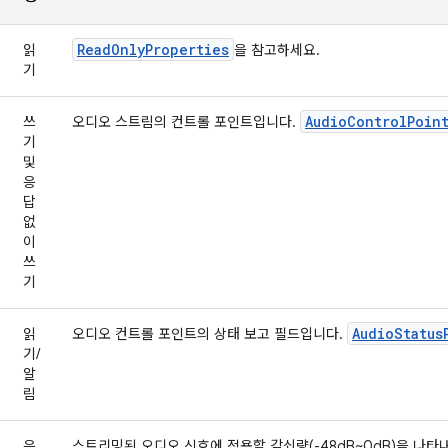
ReadOnlyProperties
읽
을 참고하세요.
기
AudioControlPoin
쓰
오디오 스트림의 컨트롤 포인트입니다.
기
및
응
답
없
이
쓰
기
AudioStatus
읽
오디오 컨트롤 포인트의 상태 보고 필드입니다.
기/
알
림
응
스트리밍된 오디오 신호에 적용할 감쇠량(-48dB~0dB)을 나타내