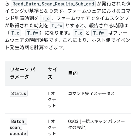
ら
Read_Batch_Scan_Results_Sub_cmd
が発行されたタ
イミングが基準となります。ファームウェアにおけるコマ
ンド到着時刻を
T_c
、ファームウェアでタイムスタンプ
が取得された時刻を
T_fw
とすると、報告される時間は
（
T_c
-
T_fw
）になります。
T_c
と
T_fw
はファー
ムウェアの時間領域です。これにより、ホスト側でイベン
ト発生時刻を計算できます。
リターン パ
サイ
目的
ラメータ
ズ
Status
1 オ
コマンド完了ステータス
クテ
ット
Batch
_
1 オ
0x03 [一括スキャン パラメー
scan
_
クテ
タの設定]
opcode
ット