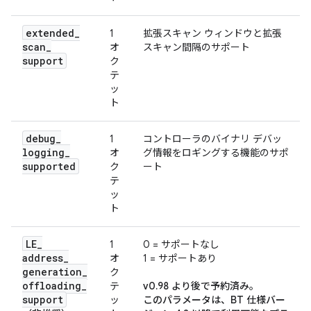
extended
_
1
拡張スキャン ウィンドウと拡張
scan
_
オ
スキャン間隔のサポート
support
ク
テ
ッ
ト
debug
_
1
コントローラのバイナリ デバッ
logging
_
オ
グ情報をロギングする機能のサポ
supported
ク
ート
テ
ッ
ト
LE
_
1
0 = サポートなし
address
_
オ
1 = サポートあり
generation
_
ク
offloading
_
テ
v0.98 より後で予約済み。
support
ッ
このパラメータは、BT 仕様バー