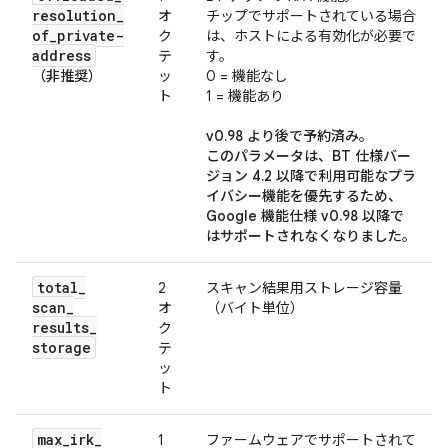
resolution
_
オ
チップでサポートされている場合
of
_
private-
ク
は、ホストによる有効化が必要で
address
テ
す。
（非推奨）
ッ
0 = 機能なし
ト
1 = 機能あり
v0.98 より後で予約済み。
このパラメータは、BT 仕様バー
ジョン 4.2 以降で利用可能なプラ
イバシー機能
を優先するため、
Google 機能仕様 v0.98 以降で
はサポートされなくなりました。
total
_
2
スキャン結果用ストレージ容量
scan
_
オ
（バイト単位）
results
_
ク
storage
テ
ッ
ト
max
_
irk
_
1
ファームウェアでサポートされて