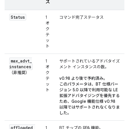
ズ
Status
1
コマンド完了ステータス
オ
ク
テ
ッ
ト
max
_
advt
_
1
サポートされているアドバタイズ
instances
オ
メント インスタンスの数。
（非推奨）
ク
テ
v0.98 より後で予約済み。
ッ
このパラメータは、BT 仕様バー
ト
ジョン 5.0 以降で利用可能な LE
拡張アドバタイジング
を優先する
ため、Google 機能仕様 v0.98
以降ではサポートされなくなりま
した。
offloaded
_
1
BT チップの RPA 機能。