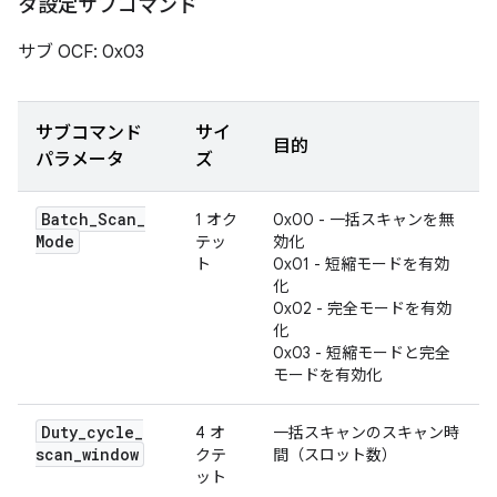
タ設定サブコマンド
サブ OCF: 0x03
サブコマンド
サイ
目的
パラメータ
ズ
Batch
_
Scan
_
1 オク
0x00 - 一括スキャンを無
Mode
テッ
効化
ト
0x01 - 短縮モードを有効
化
0x02 - 完全モードを有効
化
0x03 - 短縮モードと完全
モードを有効化
Duty
_
cycle
_
4 オ
一括スキャンのスキャン時
scan
_
window
クテ
間（スロット数）
ット