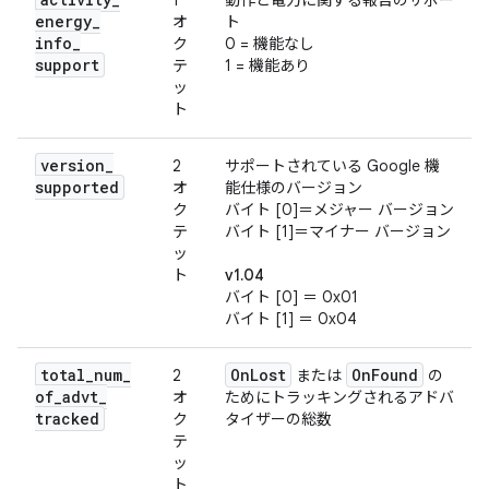
1
動作と電力に関する報告のサポー
energy
_
オ
ト
info
_
ク
0 = 機能なし
support
テ
1 = 機能あり
ッ
ト
version
_
2
サポートされている Google 機
supported
オ
能仕様のバージョン
ク
バイト [0]＝メジャー バージョン
テ
バイト [1]＝マイナー バージョン
ッ
ト
v1.04
バイト [0] ＝ 0x01
バイト [1] ＝ 0x04
total
_
num
_
On
Lost
On
Found
2
または
の
of
_
advt
_
オ
ためにトラッキングされるアドバ
tracked
ク
タイザーの総数
テ
ッ
ト