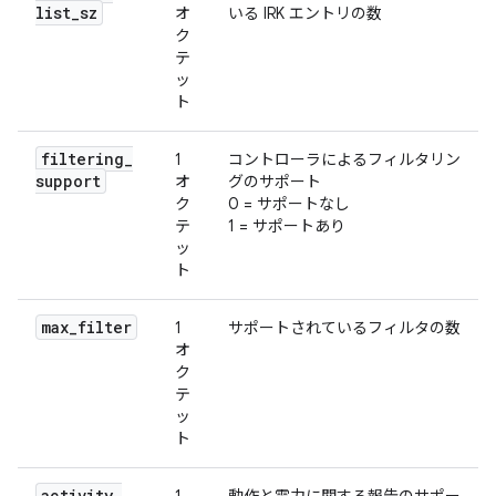
list
_
sz
オ
いる IRK エントリの数
ク
テ
ッ
ト
filtering
_
1
コントローラによるフィルタリン
support
オ
グのサポート
ク
0 = サポートなし
テ
1 = サポートあり
ッ
ト
max
_
filter
1
サポートされているフィルタの数
オ
ク
テ
ッ
ト
activity
_