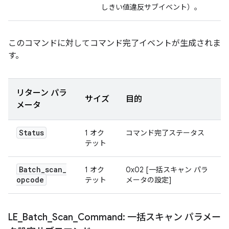
しきい値違反サブイベント）。
このコマンドに対してコマンド完了イベントが生成されま
す。
リターン パラ
サイズ
目的
メータ
Status
1 オク
コマンド完了ステータス
テット
Batch
_
scan
_
1 オク
0x02 [一括スキャン パラ
opcode
テット
メータの設定]
LE
_
Batch
_
Scan
_
Command: 一括スキャン パラメー