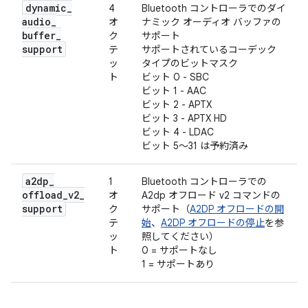
dynamic
_
4
Bluetooth コントローラでのダイ
audio
_
オ
ナミック オーディオ バッファの
buffer
_
ク
サポート
support
テ
サポートされているコーデック
ッ
タイプのビットマスク
ト
ビット 0 - SBC
ビット 1 - AAC
ビット 2 - APTX
ビット 3 - APTX HD
ビット 4 - LDAC
ビット 5～31 は予約済み
a2dp
_
1
Bluetooth コントローラでの
offload
_
v2
_
オ
A2dp オフロード v2 コマンドの
support
ク
サポート（
A2DP オフロードの開
テ
始
、
A2DP オフロードの停止
を参
ッ
照してください）
ト
0 = サポートなし
1 = サポートあり