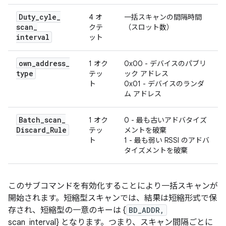
Duty
_
cyle
_
4 オ
一括スキャンの間隔時間
scan
_
クテ
（スロット数）
interval
ット
own
_
address
_
1 オク
0x00 - デバイスのパブリ
type
テッ
ック アドレス
ト
0x01 - デバイスのランダ
ム アドレス
Batch
_
scan
_
1 オク
0 - 最も古いアドバタイズ
Discard
_
Rule
テッ
メントを破棄
ト
1 - 最も弱い RSSI のアドバ
タイズメントを破棄
このサブコマンドを有効化することにより一括スキャンが
開始されます。短縮型スキャンでは、結果は短縮形式で保
存され、短縮型の一意のキーは {
BD_ADDR,
scan_interval} となります。つまり、スキャン間隔ごとに