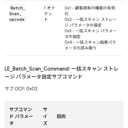
Batch
_
1 オク
0x1 - 顧客固有の機能の有効
Scan
_
テッ
化
opcode
ト
0x2 - 一括スキャン ストレー
ジ パラメータの設定
0x3 - 一括スキャン パラメー
タの設定
0x4 - 一括スキャン結果パラ
メータの読み取り
LE
_
Batch
_
Scan
_
Command: 一括スキャン ストレ
ージ パラメータ設定サブコマンド
サブ OCF: 0x02
サブコマン
サ
ド パラメー
イ
目的
タ
ズ