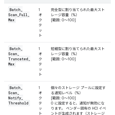
Batch
_
1
完全型に割り当てられた最大スト
Scan
_
Full
_
オ
レージ容量（%）
Max
ク
[範囲: 0～100]
テ
ッ
ト
Batch
_
1
短縮型に割り当てられた最大スト
Scan
_
オ
レージ容量（%）
Truncated
_
ク
[範囲: 0～100]
Max
テ
ッ
ト
Batch
_
1
個々のストレージ プールに設定す
Scan
_
オ
る通知レベル（%）
Notify
_
ク
[範囲: 0～100]
Threshold
テ
0 に設定すると、通知が無効にな
ッ
ります。 ベンダー固有の HCI イベ
ト
ントが生成されます（ストレージ