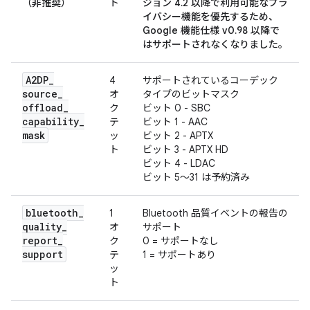
（非推奨）
ト
ジョン 4.2 以降で利用可能なプラ
イバシー機能
を優先するため、
Google 機能仕様 v0.98 以降で
はサポートされなくなりました。
A2DP
_
4
サポートされているコーデック
source
_
オ
タイプのビットマスク
offload
_
ク
ビット 0 - SBC
capability
_
テ
ビット 1 - AAC
mask
ッ
ビット 2 - APTX
ト
ビット 3 - APTX HD
ビット 4 - LDAC
ビット 5～31 は予約済み
bluetooth
_
1
Bluetooth 品質イベントの報告の
quality
_
オ
サポート
report
_
ク
0 = サポートなし
support
テ
1 = サポートあり
ッ
ト