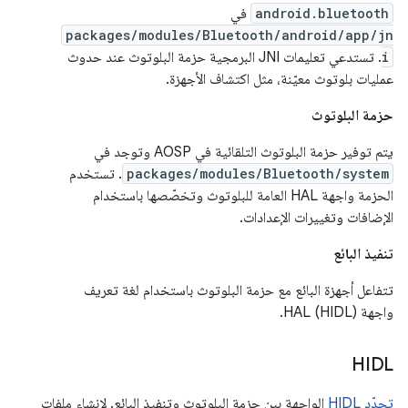
android.bluetooth
في
packages/modules/Bluetooth/android/app/jn
i
. تستدعي تعليمات JNI البرمجية حزمة البلوتوث عند حدوث
عمليات بلوتوث معيّنة، مثل اكتشاف الأجهزة.
حزمة البلوتوث
يتم توفير حزمة البلوتوث التلقائية في AOSP وتوجد في
packages/modules/Bluetooth/system
. تستخدم
الحزمة واجهة HAL العامة للبلوتوث وتخصّصها باستخدام
الإضافات وتغييرات الإعدادات.
تنفيذ البائع
تتفاعل أجهزة البائع مع حزمة البلوتوث باستخدام لغة تعريف
واجهة HAL (HIDL).
HIDL
تحدّد HIDL
الواجهة بين حزمة البلوتوث وتنفيذ البائع. لإنشاء ملفات