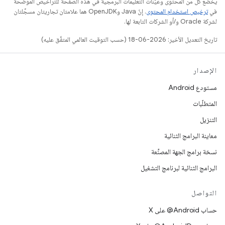
يخضع كل من المحتوى وعيّنات التعليمات البرمجية في هذه الصفحة للتراخيص الموضحّة
في
ترخيص استخدام المحتوى
. إنّ Java وOpenJDK هما علامتان تجاريتان مسجَّلتان
لشركة Oracle و/أو الشركات التابعة لها.
تاريخ التعديل الأخير: 2026-06-18 (حسب التوقيت العالمي المتفَّق عليه)
الإصدار
مستودع Android
المتطلّبات
التنزيل
معاينة البرامج الثنائية
نسخة برامج الجهة المصنِّعة
البرامج الثنائية لبرنامج التشغيل
التواصل
حساب ‎@Android على X