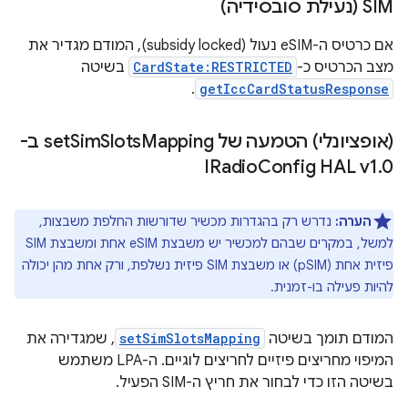
SIM (נעילת סובסידיה)
אם כרטיס ה-eSIM נעול (subsidy locked), המודם מגדיר את
מצב הכרטיס כ-
CardState:RESTRICTED
בשיטה
.
getIccCardStatusResponse
(אופציונלי) הטמעה של set
Slots
Sim
Mapping ב-
IRadio
Config HAL v1
.
0
הערה:
נדרש רק בהגדרות מכשיר שדורשות החלפת משבצות,
למשל, במקרים שבהם למכשיר יש משבצת eSIM אחת ומשבצת SIM
פיזית אחת (pSIM) או משבצת SIM פיזית נשלפת, ורק אחת מהן יכולה
להיות פעילה בו-זמנית.
המודם תומך בשיטה
setSimSlotsMapping
, שמגדירה את
המיפוי מחריצים פיזיים לחריצים לוגיים. ה-LPA משתמש
בשיטה הזו כדי לבחור את חריץ ה-SIM הפעיל.