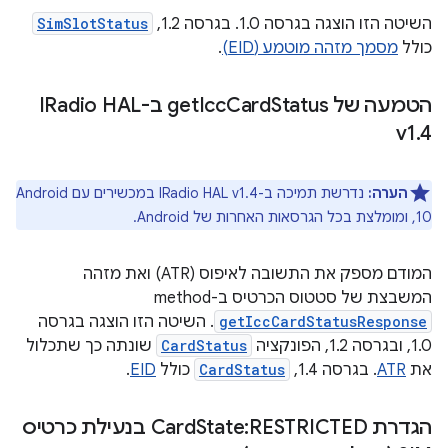
השיטה הזו הוצגה בגרסה 1.0. בגרסה 1.2, ‏
SimSlotStatus
כולל
מסמך מזהה מוטמע (EID)
.
הטמעה של get
Card
Icc
Status ב-IRadio HAL
v1
.
4
הערה:
נדרשת תמיכה ב-IRadio HAL v1.4 במכשירים עם Android
10, ומומלצת בכל הגרסאות האחרות של Android.
המודם מספק את התשובה לאיפוס (ATR) ואת מזהה
המשבצת של סטטוס הכרטיס ב-method
getIccCardStatusResponse
. השיטה הזו הוצגה בגרסה
1.0, ובגרסה 1.2, הפונקציה
CardStatus
שונתה כך שתכלול
את
ATR
. בגרסה 1.4,‏
CardStatus
כולל
EID
.
הגדרת Card
State:RESTRICTED בנעילת כרטיס