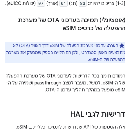
[1-3] צריכים להיות:
83
(תג)
01
(אורך)
07
(יכולות eUICC).
(אופציונלי) תמיכה בעדכוני OTA של מערכת
ההפעלה של כרטיס e
SIM
הערה:
עדכוני מערכת הפעלה של eSIM דרך האוויר (OTA) לא
מתבצעים באופן סטנדרטי, ולכן הם תלויים בספק שמספק את מערכת
ההפעלה של ה-eSIM.
המודם תומך בכל הדרישות לעדכוני OTA של מערכת ההפעלה
של ה-eSIM, למשל, מעבר למצב passthrough ושמירה על ה-
eSIM מופעל במהלך תהליך עדכון ה-OTA.
דרישות לגבי HAL
אלה הטמעות של API שנדרשות לתמיכה כללית ב-eSIM.