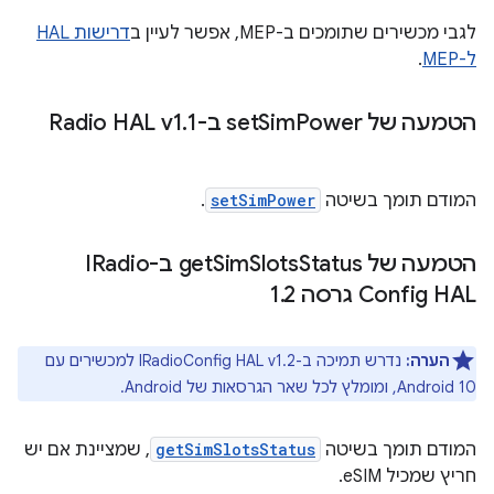
לגבי מכשירים שתומכים ב-MEP, אפשר לעיין ב
דרישות HAL
ל-MEP
.
הטמעה של set
Power ב-Radio HAL v1
Sim
1
.
המודם תומך בשיטה
setSimPower
.
הטמעה של get
Status ב-IRadio
Slots
Sim
Config HAL גרסה 1
2
.
הערה:
נדרש תמיכה ב-IRadioConfig HAL v1.2 למכשירים עם
Android 10, ומומלץ לכל שאר הגרסאות של Android.
המודם תומך בשיטה
getSimSlotsStatus
, שמציינת אם יש
חריץ שמכיל eSIM.