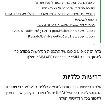
טיפול נכון בפרופיל ברירת המחדל של האתחול
שליחת היכולות של הטרמינל בצורה נכונה
(אופציונלי) תמיכה בעדכוני OTA של מערכת ההפעלה של כרטיס eSIM
דרישות לגבי HAL
הטמעה של setSimPower ב-Radio HAL v1.1
הטמעה של getSimSlotsStatus ב-IRadioConfig HAL גרסה 1.2
הטמעה של getIccCardStatus ב-IRadio HAL v1.4
בדף הזה מופיע סיכום של התכונות הנדרשות במודם כדי
לתמוך בשבב eSIM או בכרטיס eSIM 4FF נשלף.
דרישות כלליות
אלה הדרישות לגבי מודם לתמיכה כללית ב-eSIM. כדי שהעוזר
המקומי ליצירת פרופיל (LPA) יפעל בצורה תקינה, המודם צריך
לתמוך בכל הדרישות האלה.