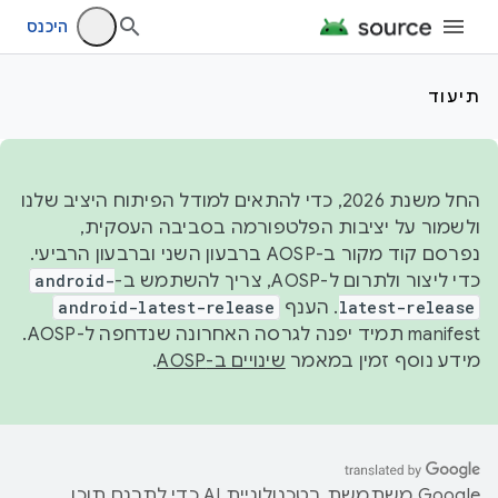
היכנס
תיעוד
החל משנת 2026, כדי להתאים למודל הפיתוח היציב שלנו
ולשמור על יציבות הפלטפורמה בסביבה העסקית,
נפרסם קוד מקור ב-AOSP ברבעון השני וברבעון הרביעי.
כדי ליצור ולתרום ל-AOSP, צריך להשתמש ב-
android-
latest-release
. הענף
android-latest-release
manifest תמיד יפנה לגרסה האחרונה שנדחפה ל-AOSP.
מידע נוסף זמין במאמר
שינויים ב-AOSP
.
‫Google משתמשת בטכנולוגיית AI כדי לתרגם תוכן