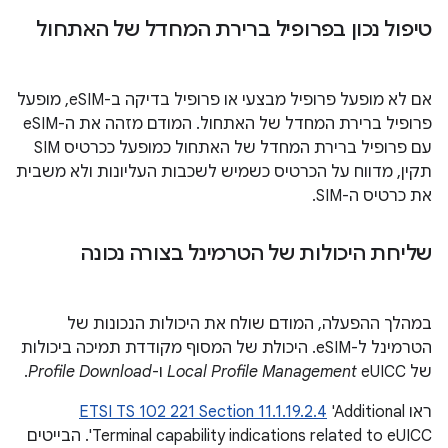
טיפול נכון בפרופיל ברירת המחדל של האתחול
אם לא מופעל פרופיל מבצעי או פרופיל בדיקה ב-eSIM, מופעל
פרופיל ברירת המחדל של האתחול. המודם מזהה את ה-eSIM
עם פרופיל ברירת המחדל של האתחול כמופעל ככרטיס SIM
תקין, מדווח על הכרטיס כשמיש לשכבות העליונות ולא משבית
את כרטיס ה-SIM.
שליחת היכולות של הטרמינל בצורה נכונה
במהלך ההפעלה, המודם שולח את היכולות הנכונות של
הטרמינל ל-eSIM. היכולת של המסוף מקודדת תמיכה ביכולות
של eUICC‏
Local Profile Management
ו-
Profile Download
.
ראו
'Additional
ETSI TS 102 221 Section 11.1.19.2.4
Terminal capability indications related to eUICC'. הבייטים