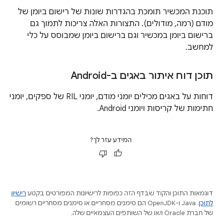
תוכנת המכשיר תומכת בהגדרות שונות של רישום ביומן של
מודם (רמה, מודולים). התצורות האלה צריכות לתמוך גם
ברישום ביומן במכשיר וגם ברישום ביומן שמבוסס על כלי
למחשב.
תוכן דוח איתור באגים ב-Android
דוחות על באגים מכילים יומני מודם, יומני RIL של ספקים, יומני
חתימות של קריסות ויומני Android.
המידע עזר לך?
דוגמאות התוכן והקוד שבדף הזה כפופות לרישיונות המפורטים בקטע
רישיון
לתוכן
.‏ Java ו-OpenJDK הם סימנים מסחריים או סימנים מסחריים רשומים
של חברת Oracle ו/או של השותפים העצמאיים שלה.