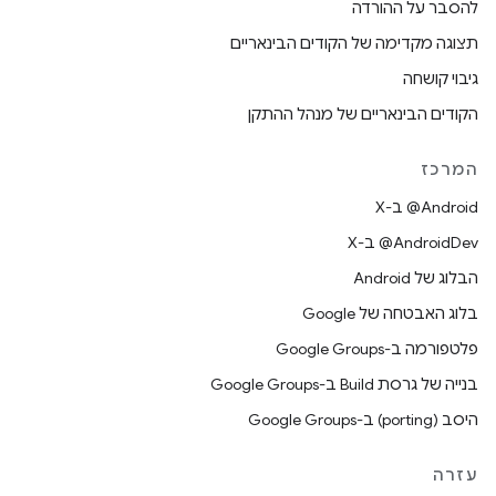
להסבר על ההורדה
תצוגה מקדימה של הקודים הבינאריים
גיבוי קושחה
הקודים הבינאריים של מנהל ההתקן
המרכז
‫‎@Android ב-X
‫‎@AndroidDev ב-X
הבלוג של Android
בלוג האבטחה של Google
פלטפורמה ב-Google Groups
בנייה של גרסת Build ב-Google Groups
היסב (porting) ב-Google Groups
עזרה