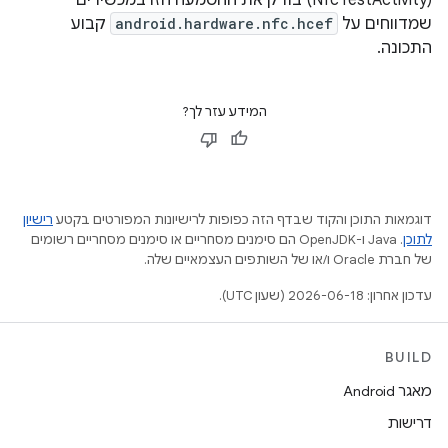
(NfcTestActivity) בודק את ההטמעה הזו במכשירים
שמדווחים על
android.hardware.nfc.hcef
קבוע
התכונה.
המידע עזר לך?
דוגמאות התוכן והקוד שבדף הזה כפופות לרישיונות המפורטים בקטע
רישיון
לתוכן
.‏ Java ו-OpenJDK הם סימנים מסחריים או סימנים מסחריים רשומים
של חברת Oracle ו/או של השותפים העצמאיים שלה.
עדכון אחרון: 2026-06-18 (שעון UTC).
BUILD
מאגר Android
דרישות