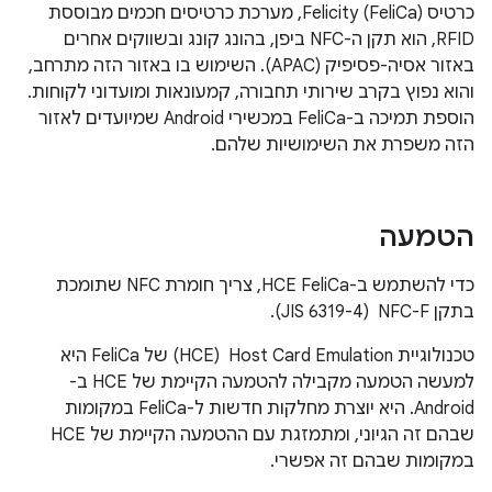
כרטיס Felicity (FeliCa), מערכת כרטיסים חכמים מבוססת
RFID, הוא תקן ה-NFC ביפן, בהונג קונג ובשווקים אחרים
באזור אסיה-פסיפיק (APAC). השימוש בו באזור הזה מתרחב,
והוא נפוץ בקרב שירותי תחבורה, קמעונאות ומועדוני לקוחות.
הוספת תמיכה ב-FeliCa במכשירי Android שמיועדים לאזור
הזה משפרת את השימושיות שלהם.
הטמעה
כדי להשתמש ב-HCE FeliCa, צריך חומרת NFC שתומכת
בתקן NFC-F ‏ (JIS 6319-4).
טכנולוגיית Host Card Emulation ‏ (HCE) של FeliCa היא
למעשה הטמעה מקבילה להטמעה הקיימת של HCE ב-
Android. היא יוצרת מחלקות חדשות ל-FeliCa במקומות
שבהם זה הגיוני, ומתמזגת עם ההטמעה הקיימת של HCE
במקומות שבהם זה אפשרי.