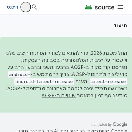
היכנס
תיעוד
החל משנת 2026, כדי להתאים למודל הפיתוח היציב שלנו
ולשמור על יציבות הפלטפורמה בסביבה העסקית,
נפרסם קוד מקור ב-AOSP ברבעון השני וברבעון הרביעי.
כדי ליצור ולתרום ל-AOSP, צריך להשתמש ב-
android-
latest-release
. הענף
android-latest-release
manifest תמיד יפנה לגרסה האחרונה שנדחפה ל-AOSP.
מידע נוסף זמין במאמר
שינויים ב-AOSP
.
‫Google משתמשת בטכנולוגיית AI כדי לתרגם תוכן