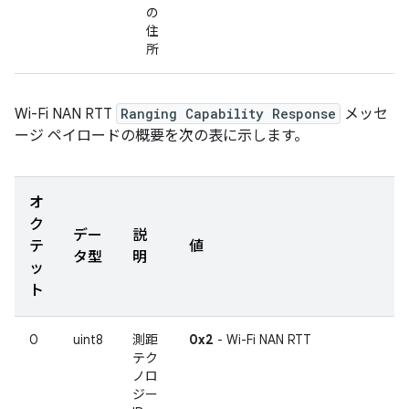
の
住
所
Wi-Fi NAN RTT
Ranging Capability Response
メッセ
ージ ペイロードの概要を次の表に示します。
オ
ク
デー
説
テ
値
タ型
明
ッ
ト
0
uint8
測距
0x2
- Wi-Fi NAN RTT
テク
ノロ
ジー