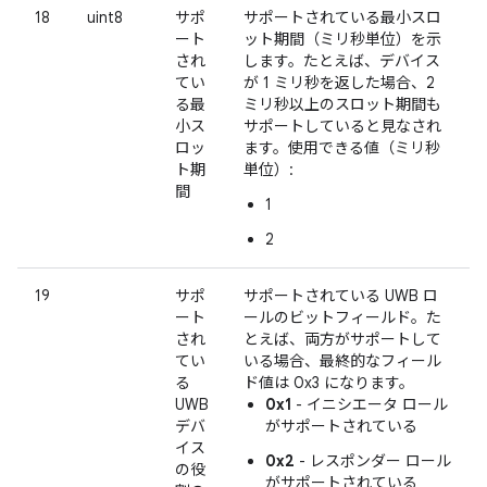
18
uint8
サポ
サポートされている最小スロ
ート
ット期間（ミリ秒単位）を示
され
します。たとえば、デバイス
てい
が 1 ミリ秒を返した場合、2
る最
ミリ秒以上のスロット期間も
小ス
サポートしていると見なされ
ロッ
ます。使用できる値（ミリ秒
ト期
単位）:
間
1
2
19
サポ
サポートされている UWB ロ
ート
ールのビットフィールド。た
され
とえば、両方がサポートして
てい
いる場合、最終的なフィール
る
ド値は 0x3 になります。
UWB
0x1
- イニシエータ ロール
デバ
がサポートされている
イス
0x2
- レスポンダー ロール
の役
がサポートされている