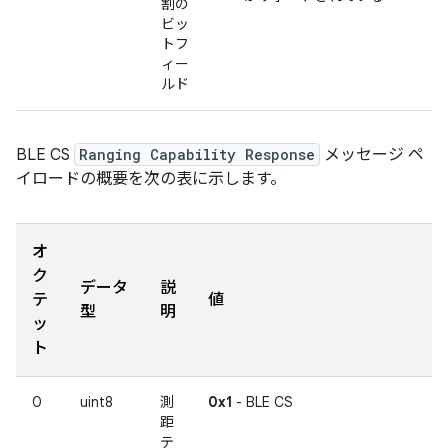
割の
ビッ
トフ
ィー
ルド
BLE CS
Ranging Capability Response
メッセージ ペ
イロードの概要を次の表に示します。
オ
ク
データ
説
テ
値
型
明
ッ
ト
0
uint8
測
0x1
- BLE CS
距
テ