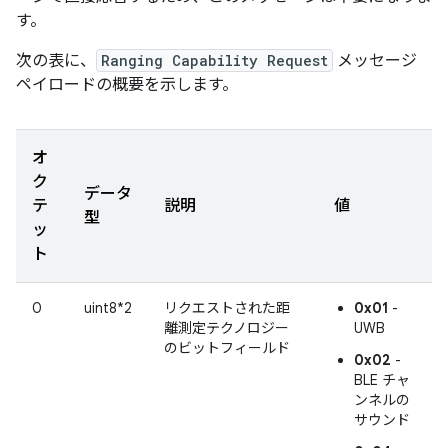
す。
次の表に、
Ranging Capability Request
メッセージ
ペイロードの概要を示します。
オ
ク
データ
テ
説明
値
型
ッ
ト
0
uint8*2
リクエストされた距
0x01
-
離測定テクノロジー
UWB
のビットフィールド
0x02
-
BLE チャ
ンネルの
サウンド