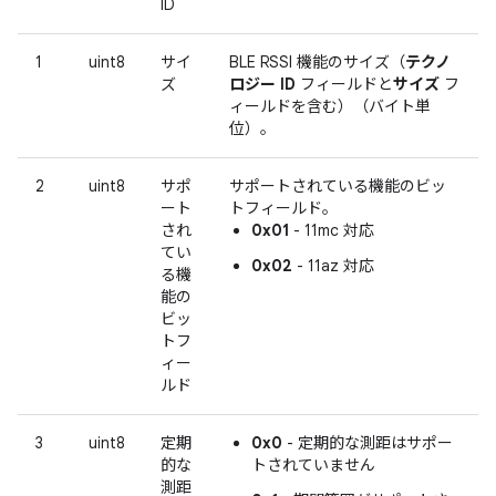
ID
1
uint8
サイ
BLE RSSI 機能のサイズ（
テクノ
ズ
ロジー ID
フィールドと
サイズ
フ
ィールドを含む）（バイト単
位）。
2
uint8
サポ
サポートされている機能のビッ
ート
トフィールド。
され
0x01
- 11mc 対応
てい
0x02
- 11az 対応
る機
能の
ビッ
トフ
ィー
ルド
3
uint8
定期
0x0
- 定期的な測距はサポー
的な
トされていません
測距