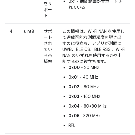
0x1
- 期間範囲がサポートさ
をサ
れている
ポー
ト
4
uint8
サポ
この情報は、Wi-Fi NAN を使用し
ート
て達成可能な測距精度を導き出
され
すのに役立ち、アプリが測距に
てい
UWB、BLE CS、BLE RSSI、Wi-Fi
る帯
NAN のいずれを使用するかを判
域幅
断するのに役立ちます。
0x00
- 20 MHz
0x01
- 40 MHz
0x02
- 80 MHz
0x03
- 160 MHz
0x04
- 80+80 MHz
0x05
- 320 MHz
RFU