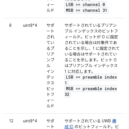
LSB == channel 0
ィー
MSB == channel 31
ルド
8
uint8*4
サポ
サポートされているプリアン
ート
ブル インデックスのビットフ
され
ィールド。ビットが 0 に設定
てい
されている場合は対象外であ
るプ
ることを示し、1 に設定されて
リア
いる場合はサポートされてい
ンブ
ることを示します。ビット 0
ル
はプリアンブル インデックス
イン
1 に対応します。
LSB == preamble index
デッ
1
クス
MSB == preamble index
ビッ
32
トフ
ィー
ルド
12
uint8*4
サポ
サポートされている UWB
構
ート
成 ID
のビットフィールド。ビ