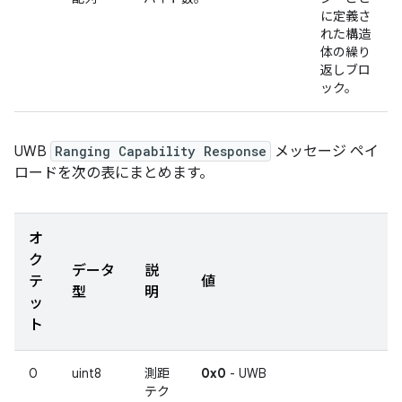
に定義さ
れた構造
体の繰り
返しブロ
ック。
UWB
Ranging Capability Response
メッセージ ペイ
ロードを次の表にまとめます。
オ
ク
データ
説
テ
値
型
明
ッ
ト
0
uint8
測距
0x0
- UWB
テク