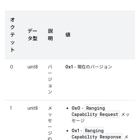
オ
ク
デー
説
テ
値
タ型
明
ッ
ト
0
uint8
バ
0x1
- 現在のバージョン
ー
ジ
ョ
ン
Ranging
1
unit8
メ
0x0
-
Capability Request
ッ
メッ
セ
セージ
ー
Ranging
0x1
-
ジ
Capability Response
メ
ID