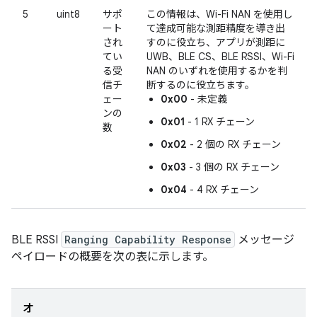
5
uint8
サポ
この情報は、Wi-Fi NAN を使用し
ート
て達成可能な測距精度を導き出
され
すのに役立ち、アプリが測距に
てい
UWB、BLE CS、BLE RSSI、Wi-Fi
る受
NAN のいずれを使用するかを判
信チ
断するのに役立ちます。
ェー
0x00
- 未定義
ンの
0x01
- 1 RX チェーン
数
0x02
- 2 個の RX チェーン
0x03
- 3 個の RX チェーン
0x04
- 4 RX チェーン
BLE RSSI
Ranging Capability Response
メッセージ
ペイロードの概要を次の表に示します。
オ