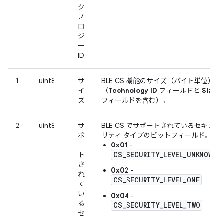
ク
ノ
ロ
ジ
ー
ID
1
uint8
サ
BLE CS 機能のサイズ（バイト単位）
イ
（
Technology ID
フィールドと
Size
ズ
フィールドを含む）。
2
uint8
サ
BLE CS でサポートされているセキュ
ポ
リティ タイプのビットフィールド。
ー
0x01
-
CS_SECURITY_LEVEL_UNKNOWN
ト
さ
0x02
-
れ
CS_SECURITY_LEVEL_ONE
て
い
0x04
-
る
CS_SECURITY_LEVEL_TWO
セ