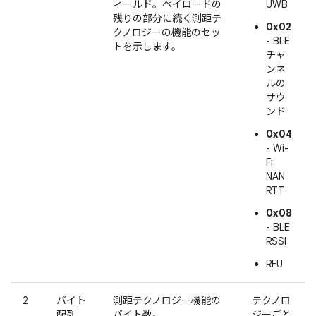
ィールド。ペイロードの
UWB
残りの部分に続く測距テ
0x02
クノロジーの機能のセッ
- BLE
トを示します。
チャ
ンネ
ルの
サウ
ンド
0x04
- Wi-
Fi
NAN
RTT
0x08
- BLE
RSSI
RFU
2
バイト
測距テクノロジー機能の
テクノロ
配列
バイト数。
ジーごと