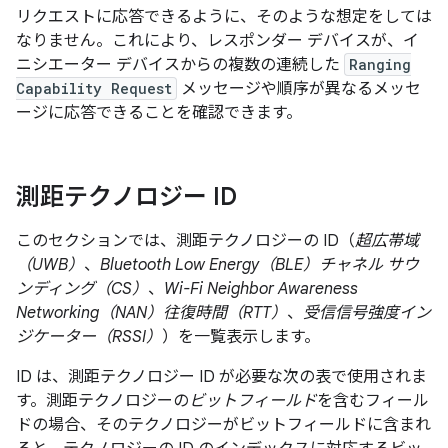
リクエストに応答できるように、そのような想定をしては
なりません。これにより、レスポンダー デバイスが、イ
ニシエーター デバイスからの複数の連続した
Ranging
Capability Request
メッセージや順序が異なるメッセ
ージに応答できることを確認できます。
測距テクノロジー ID
このセクションでは、測距テクノロジーの ID（
超広帯域
（UWB）
、
Bluetooth Low Energy（BLE）チャネル サウ
ンディング（CS）
、
Wi-Fi Neighbor Awareness
Networking（NAN）往復時間（RTT）
、
受信信号強度イン
ジケーター（RSSI）
）を一覧表示します。
ID は、測距テクノロジー ID が必要な次の表で使用されま
す。測距テクノロジーの
ビットフィールド
を含むフィール
ドの場合、そのテクノロジーがビットフィールドに含まれ