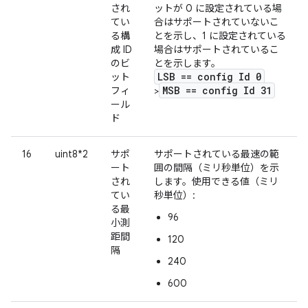
され
ットが 0 に設定されている場
てい
合はサポートされていないこ
る構
とを示し、1 に設定されている
成 ID
場合はサポートされているこ
のビ
とを示します。
LSB == config Id 0
ット
MSB == config Id 31
フィ
>
ール
ド
16
uint8*2
サポ
サポートされている最速の範
ート
囲の間隔（ミリ秒単位）を示
され
します。使用できる値（ミリ
てい
秒単位）:
る最
96
小測
距間
120
隔
240
600