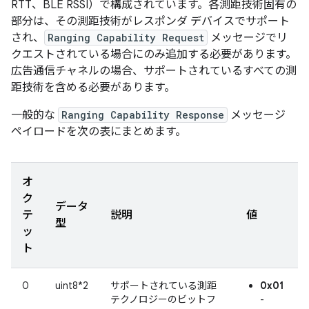
RTT、BLE RSSI）で構成されています。各測距技術固有の
部分は、その測距技術がレスポンダ デバイスでサポート
され、
Ranging Capability Request
メッセージでリ
クエストされている場合にのみ追加する必要があります。
広告通信チャネルの場合、サポートされているすべての測
距技術を含める必要があります。
一般的な
Ranging Capability Response
メッセージ
ペイロードを次の表にまとめます。
オ
ク
データ
テ
説明
値
型
ッ
ト
0
uint8*2
サポートされている測距
0x01
テクノロジーのビットフ
-