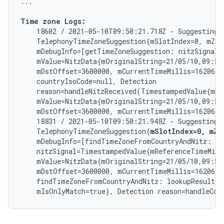
...

Time zone Logs:
    18602 / 2021-05-10T09:50:21.718Z - Suggesting t
    TelephonyTimeZoneSuggestion{mSlotIndex=0, mZon
    mDebugInfo=[getTimeZoneSuggestion: nitzSignal=
    mValue=NitzData{mOriginalString=21/05/10,09:50
    mDstOffset=3600000, mCurrentTimeMillis=1620640
    countryIsoCode=null, Detection

    reason=handleNitzReceived(TimestampedValue{mRe
    mValue=NitzData{mOriginalString=21/05/10,09:50
    mDstOffset=3600000, mCurrentTimeMillis=1620640
    18831 / 2021-05-10T09:50:21.948Z - Suggesting t
    TelephonyTimeZoneSuggestion{
mSlotIndex=0, mZo
    mDebugInfo=[findTimeZoneFromCountryAndNitz: cou
    nitzSignal=TimestampedValue{mReferenceTimeMilli
    mValue=NitzData{mOriginalString=21/05/10,09:50
    mDstOffset=3600000, mCurrentTimeMillis=1620640
    findTimeZoneFromCountryAndNitz: lookupResult=O
    mIsOnlyMatch=true}, Detection reason=handleCou