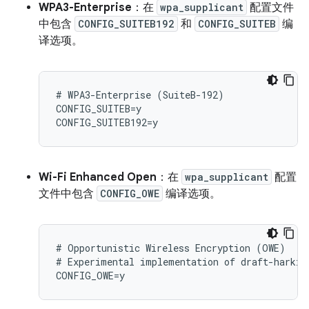
WPA3-Enterprise
：在
wpa_supplicant
配置文件
中包含
CONFIG_SUITEB192
和
CONFIG_SUITEB
编
译选项。
# WPA3-Enterprise (SuiteB-192)

CONFIG_SUITEB=y

Wi-Fi Enhanced Open
：在
wpa_supplicant
配置
文件中包含
CONFIG_OWE
编译选项。
# Opportunistic Wireless Encryption (OWE)

# Experimental implementation of draft-harkins