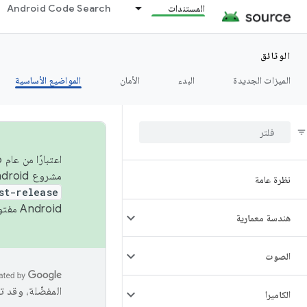
المستندات
Android Code Search
الوثائق
الميزات الجديدة
البدء
الأمان
المواضيع الأساسية
مشروع Android مفتوح المصدر (AOSP) في الربعَين الثاني والرابع. لبناء مشروع Android مفتوح المصدر والمساهمة فيه، استخدِم
نظرة عامة
st-release
Android مفتوح المصدر. لمزيد من المعلومات، يُرجى الاطّلاع على
هندسة معمارية
الصوت
المفضّلة، وقد 
الكاميرا