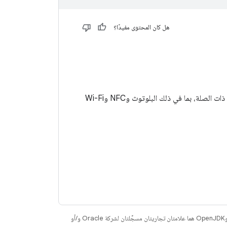
هل كان المحتوى مفيدًا؟
يوضّح هذا القسم كيفية تنفيذ بروتوكولات الاتصال العادية في Android، ويصف استخدام الميزات ذات الصلة، بما في ذلك البلوتوث وNFC وWi-Fi
. إنّ Java وOpenJDK هما علامتان تجاريتان مسجَّلتان لشركة Oracle و/أو