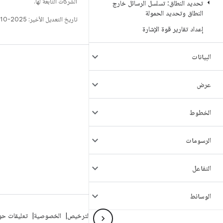
الشركات التابعة لها.
تحديد النطاق: تسلسل الرسائل خارج
النطاق وتحديد الحمولة
تاريخ التعديل الأخير: 2025-10-27 (حسب التوقيت العالمي المتفَّق عليه)
إعداد تقارير قوة الإشارة
البيانات
الإصدار
مستودع Android
عرض
المتطلّبات
التنزيل
الخطوط
معاينة البرامج الثنائية
الرسومات
نسخة برامج الجهة المصنِّعة
البرامج الثنائية لبرنامج التشغيل
التفاعل
الوسائط
لمحة عن Android
المنتدى
شؤون قانونية
الترخيص
الخصوصية
تعليقات حول