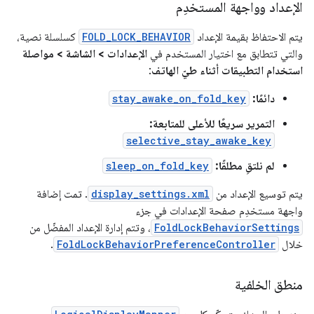
الإعداد وواجهة المستخدِم
يتم الاحتفاظ بقيمة الإعداد
FOLD_LOCK_BEHAVIOR
كسلسلة نصية،
والتي تتطابق مع اختيار المستخدم في
الإعدادات > الشاشة > مواصلة
استخدام التطبيقات أثناء طيّ الهاتف
:
دائمًا:
stay_awake_on_fold_key
التمرير سريعًا للأعلى للمتابعة:
selective_stay_awake_key
لم نلتقِ مطلقًا:
sleep_on_fold_key
يتم توسيع الإعداد من
display_settings.xml
. تمت إضافة
واجهة مستخدِم صفحة الإعدادات في جزء
FoldLockBehaviorSettings
، وتتم إدارة الإعداد المفضّل من
خلال
FoldLockBehaviorPreferenceController
.
منطق الخلفية