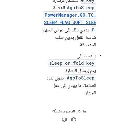
e_key
، تتضمّن الإشارة
#goToSleep
العلامة
PowerManager.GO_TO_
SLEEP_FLAG_SOFT_SLEE
P
. يؤدي ذلك إلى عرض الجهاز
شاشة القفل بدون طلب
المصادقة.
بالنسبة إلى
،
sleep_on_fold_key
يتم إرسال الإشارة
#goToSleep
بدون هذه
العلامة، ما يؤدي إلى قفل
الجهاز.
هل كان المحتوى مفيدًا؟