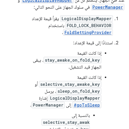
عند طيّ الجهاز، يتحكّم كل من
LogicalDisplayMapper
و
PowerManager
في سلوك الجهاز على النحو التالي:
LogicalDisplayMapper
يقرأ قيمة الإعداد
FOLD_LOCK_BEHAVIOR
باستخدام
.
FoldSettingProvider
استنادًا إلى قيمة الإعداد:
إذا كانت القيمة
stay_awake_on_fold_key
، يبقى
الجهاز قيد التشغيل.
إذا كانت القيمة
selective_stay_awake_key
أو
sleep_on_fold_key
، يرسل
LogicalDisplayMapper
إشارة
#goToSleep
إلى
PowerManager
.
بالنسبة إلى
selective_stay_awak