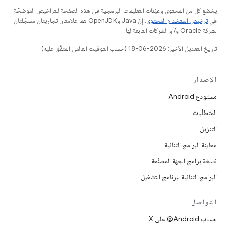
يخضع كل من المحتوى وعيّنات التعليمات البرمجية في هذه الصفحة للتراخيص الموضحّة
في
ترخيص استخدام المحتوى
. إنّ Java وOpenJDK هما علامتان تجاريتان مسجَّلتان
لشركة Oracle و/أو الشركات التابعة لها.
تاريخ التعديل الأخير: 2026-06-18 (حسب التوقيت العالمي المتفَّق عليه)
الإصدار
مستودع Android
المتطلّبات
التنزيل
معاينة البرامج الثنائية
نسخة برامج الجهة المصنِّعة
البرامج الثنائية لبرنامج التشغيل
التواصل
حساب ‎@Android على X