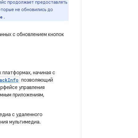
ейс продолжает предоставлять
оторые не обновились до
.
e
нных с обновлением кнопок
 платформах, начиная с
ackInfo
позволяющий
ерфейсе управления
емным приложениям,
едиа с удаленного
ения мультимедиа.