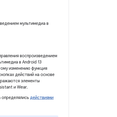
зведением мультимедиа в
управления воспроизведением
тимедиа в Android 13
тому изменению функция
нопках действий на основе
бражаются элементы
istant и Wear.
иа определялись
действиями