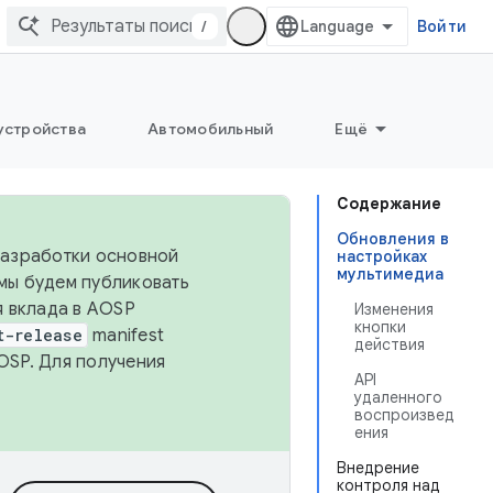
/
Войти
устройства
Автомобильный
Ещё
Содержание
Обновления в
 разработки основной
настройках
мультимедиа
 мы будем публиковать
я вклада в AOSP
Изменения
кнопки
t-release
manifest
действия
OSP. Для получения
API
удаленного
воспроизвед
ения
Внедрение
контроля над