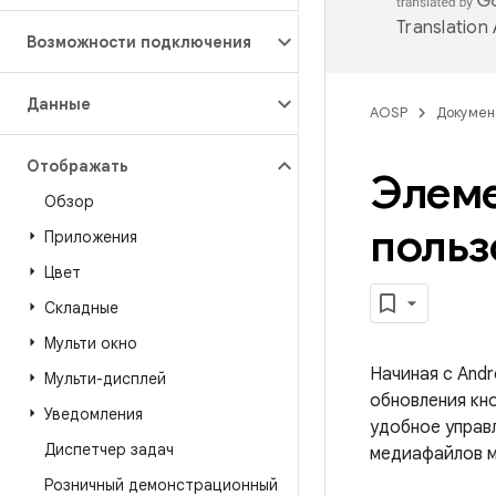
Translation
Возможности подключения
Данные
AOSP
Докумен
Отображать
Элеме
Обзор
польз
Приложения
Цвет
Складные
Мульти окно
Начиная с And
Мульти-дисплей
обновления кн
Уведомления
удобное управ
Диспетчер задач
медиафайлов м
Розничный демонстрационный