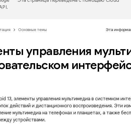
Эта страница переведена с помощью
Cloud
 API
.
тация
Основные темы
Эта информац
нты управления мульт
овательском интерфей
roid 13, элементы управления мультимедиа в системном ин
опок действий и дистанционного воспроизведения. Эти из
ление мультимедиа на телефонах и планшетах, а также бе
ежду устройствами.