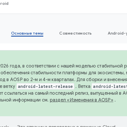
roid
Основные темы
Совместимость
Android-
2026 года, в соответствии с нашей моделью стабильной
я обеспечения стабильности платформы для экосистемы,
од в AOSP во 2-м и 4-м кварталах. Для сборки и внесени
е ветку
android-latest-release
. Ветка
android-lates
ет ссылаться на самый последний релиз, выпущенный в A
льной информации см.
раздел «Изменения в AOSP»
.