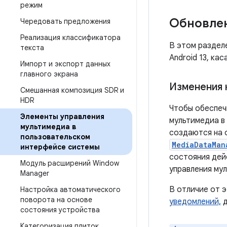
режим
Обновлен
Чередовать предложения
Реализация классификатора
В этом раздел
текста
Android 13, ка
Импорт и экспорт данных
главного экрана
Изменения 
Смешанная композиция SDR и
HDR
Чтобы обеспеч
Элементы управления
мультимедиа в 
мультимедиа в
создаются на 
пользовательском
MediaDataMan
интерфейсе системы
состояния де
Модуль расширений Window
управления мул
Manager
В отличие от э
Настройка автоматического
поворота на основе
уведомлений,
д
состояния устройства
Категоризация плиток