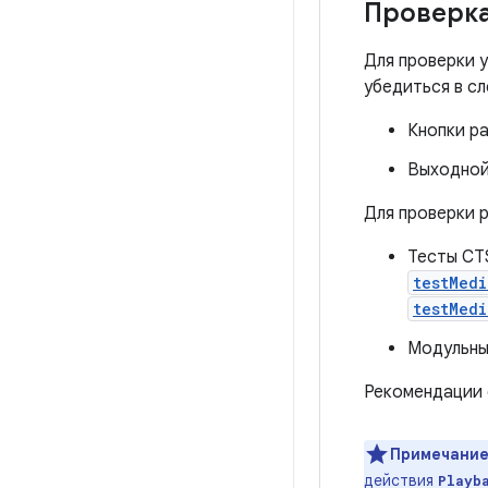
Проверка
Для проверки 
убедиться в с
Кнопки р
Выходной
Для проверки 
Тесты CT
testMed
testMed
Модульны
Рекомендации 
Примечание
действия
Playb