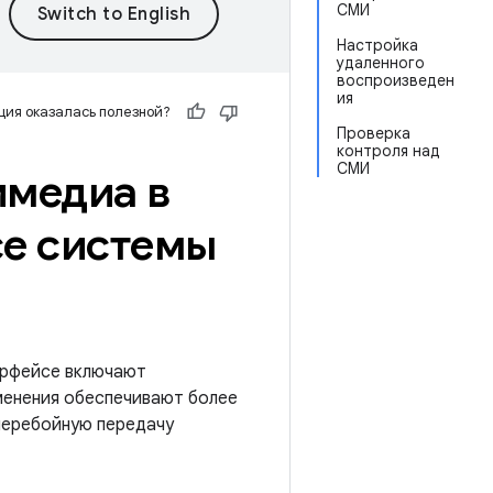
СМИ
Настройка
удаленного
воспроизведен
ия
ия оказалась полезной?
Проверка
контроля над
СМИ
имедиа в
се системы
терфейсе включают
менения обеспечивают более
сперебойную передачу