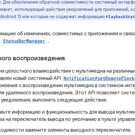
:
Для обеспечения обратной совместимости системный интерф
 макет, использующий действия уведомлений для приложений, к
 Android 13 или которые не содержат информацию
PlaybackStat
мацию об изменениях, совместимых с приложением и связа
в
StatusBarManager
.
ного воспроизведения
ия целостного взаимодействия с мультимедиа на различных
бавлен новый системный API
Notification#setRemotePlayb
омления о воспроизведении мультимедиа в системном инт
ля удаленного воспроизведения. Этот API позволяет сист
уведомления, выполнять следующие действия:
вьте информацию и функциональность для вывода мультим
а на переключатель вывода по умолчанию в пульте управл
ходимости замените элементы выходного переключателя.