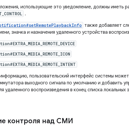
ложения, использующие это уведомление, должны иметь р
T_CONTROL
.
otification#setRemotePlaybackInfo
также добавляет с
мени, значка и назначения удаленного устройства воспрои
ation#EXTRA_MEDIA_REMOTE_DEVICE
ation#EXTRA_MEDIA_REMOTE_ICON
ation#EXTRA_MEDIA_REMOTE_INTENT
 информацию, пользовательский интерфейс системы може
ммутатора выходного сигнала по умолчанию и добавить у
ля удаленного воспроизведения в конец списка локальных 
е контроля над СМИ