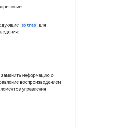
азрешение
ледующие
extras
для
зведения:
т заменить информацию о
правление воспроизведением
элементов управления