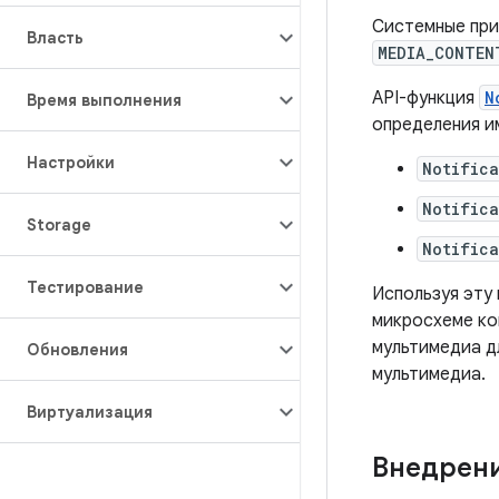
Системные при
Власть
MEDIA_CONTEN
API-функция
N
Время выполнения
определения и
Настройки
Notific
Notific
Storage
Notific
Тестирование
Используя эту
микросхеме ко
мультимедиа д
Обновления
мультимедиа.
Виртуализация
Внедрени