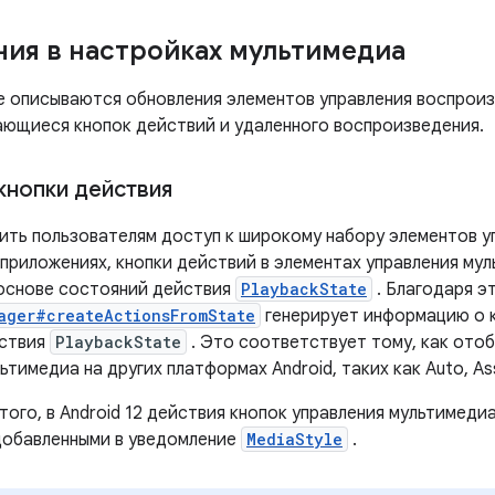
ия в настройках мультимедиа
е описываются обновления элементов управления воспрои
сающиеся кнопок действий и удаленного воспроизведения.
кнопки действия
ить пользователям доступ к широкому набору элементов 
приложениях, кнопки действий в элементах управления муль
основе состояний действия
PlaybackState
. Благодаря э
ager#createActionsFromState
генерирует информацию о к
йствия
PlaybackState
. Это соответствует тому, как ото
ьтимедиа на других платформах Android, таких как Auto, Ass
того, в Android 12 действия кнопок управления мультимед
обавленными в уведомление
MediaStyle
.