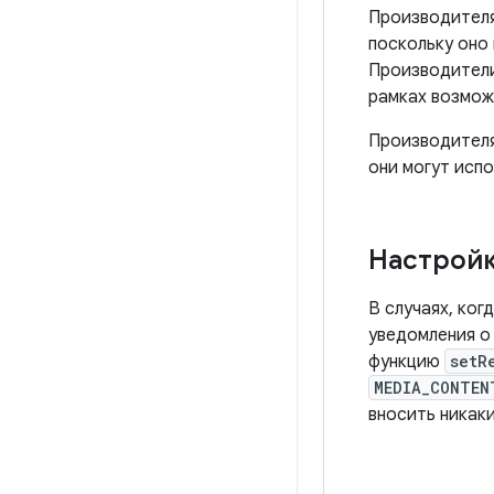
Производителя
поскольку оно 
Производители
рамках возмож
Производителя
они могут исп
Настройк
В случаях, ко
уведомления о
функцию
setR
MEDIA_CONTEN
вносить никаки