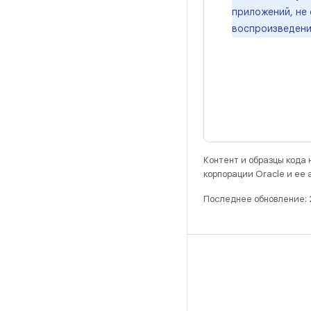
приложений, не 
воспроизведени
Контент и образцы кода
корпорации Oracle и ее
Последнее обновление: 
РАЗРАБОТКА
Хранилище Android Repository
Требования