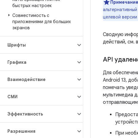
Примечание
быстрых настроек
альтернативный
Совместимость с
целевой версии
приложениями для больших
экранов
Сводную инфор
действий, см. 
Шрифты
API удален
Графика
Для обеспечен
Взаимодействие
Android 13, до
помечать увед
мультимедиа д
СМИ
отправляющим 
Эффективность
Предоста
устройств
Разрешения
При необ