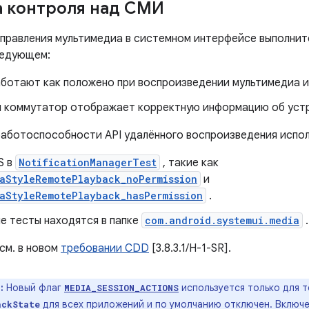
 контроля над СМИ
управления мультимедиа в системном интерфейсе выполнит
ледующем:
аботают как положено при воспроизведении мультимедиа и
 коммутатор отображает корректную информацию об уст
работоспособности API удалённого воспроизведения испо
S в
NotificationManagerTest
, такие как
iaStyleRemotePlayback_noPermission
и
iaStyleRemotePlayback_hasPermission
.
е тесты находятся в папке
com.android.systemui.media
.
см. в новом
требовании CDD
[3.8.3.1/H-1-SR].
:
Новый флаг
используется только для 
MEDIA_SESSION_ACTIONS
для всех приложений и по умолчанию отключен. Включе
ackState