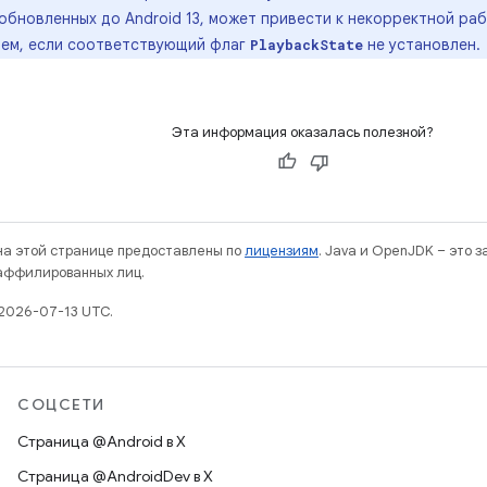
обновленных до Android 13, может привести к некорректной ра
ем, если соответствующий флаг
не установлен.
PlaybackState
Эта информация оказалась полезной?
 на этой странице предоставлены по
лицензиям
. Java и OpenJDK – это 
 аффилированных лиц.
2026-07-13 UTC.
СОЦСЕТИ
Страница @Android в X
Страница @AndroidDev в X