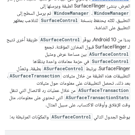
العرض. ينشئ SurfaceFlinger الطبقة ويرسلها إلى
WindowManager
.
WindowManager
ثم يرسل السطح إلى
التطبيق، لكنّه يحتفظ بنسخة
SurfaceControl
للتلاعب بمظهر
التطبيق على الشاشة.
بدءًا من Android 10، يوفّر
ASurfaceControl
طريقة أخرى تتيح
لـ SurfaceFlinger قبول المخازن المؤقتة. تجمع
ASurfaceControl
بين مساحة عرض ومثيل
SurfaceControl
في حزمة معاملات واحدة يتلقّاها
SurfaceFlinger. يرتبط
ASurfaceControl
بطبقة، وتعدِّل
التطبيقات هذه الطبقة من خلال مثيلات
ASurfaceTransaction
.
بعد ذلك، تحصل التطبيقات على معلومات حول مثيلات
ASurfaceTransaction
من خلال عمليات رد الاتصال التي تنقل
ASurfaceTransactionStats
التي تحتوي على معلومات، مثل
وقت الإغلاق وأوقات الاكتساب، على سبيل المثال.
يوضّح الجدول التالي
ASurfaceControl
والمكوّنات المرتبطة به: