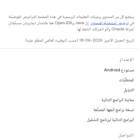
يخضع كل من المحتوى وعيّنات التعليمات البرمجية في هذه الصفحة للتراخيص الموضحّة
في
ترخيص استخدام المحتوى
. إنّ Java وOpenJDK هما علامتان تجاريتان مسجَّلتان
لشركة Oracle و/أو الشركات التابعة لها.
تاريخ التعديل الأخير: 2026-06-18 (حسب التوقيت العالمي المتفَّق عليه)
الإصدار
مستودع Android
المتطلّبات
التنزيل
معاينة البرامج الثنائية
نسخة برامج الجهة المصنِّعة
البرامج الثنائية لبرنامج التشغيل
التواصل