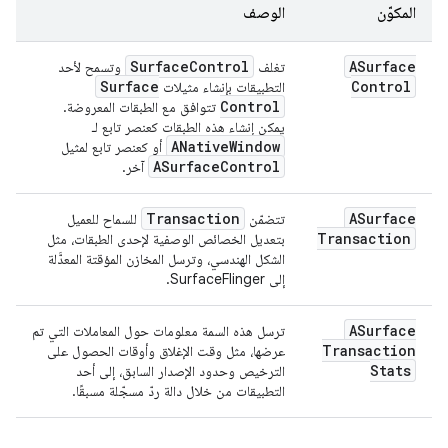
المكوّن
الوصف
Surface
Control
ASurface
تغلف
وتسمح لأحد
Surface
Control
التطبيقات بإنشاء مثيلات
Control
تتوافق مع الطبقات المعروضة.
يمكن إنشاء هذه الطبقات كعنصر تابع لـ
ANative
Window
أو كعنصر تابع لمثيل
ASurface
Control
آخر.
Transaction
ASurface
تتضمّن
للسماح للعميل
Transaction
بتعديل الخصائص الوصفية لإحدى الطبقات، مثل
الشكل الهندسي، وترسل المخازن المؤقتة المعدَّلة
إلى SurfaceFlinger.
ASurface
ترسل هذه السمة معلومات حول المعاملات التي تم
Transaction
عرضها، مثل وقت الإغلاق وأوقات الحصول على
Stats
الترخيص وحدود الإصدار السابق، إلى أحد
التطبيقات من خلال دالة ردّ مسجّلة مسبقًا.