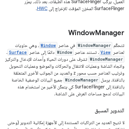
العميل، يركّب SurfaceFlinger هذه الطبقات. بعد ذلك، يمرِّر
SurfaceFlinger المخزن المؤقت للإخراج إلى
HWC
.
Window
Manager
تتحكّم
WindowManager
في عناصر
Window
، وهي حاويات
لعناصر
View
. تستند عناصر
Window
دائمًا إلى عناصر
Surface
.
WindowManager
تشرف على دورات الحياة وأحداث الإدخال والتركيز
واتجاه الشاشة وعمليات الانتقال والحركات والموضع وعمليات التحويل
وترتيب العناصر حسب محور z والعديد من الجوانب الأخرى المتعلقة
بالنافذة. يرسل
WindowManager
جميع البيانات الوصفية الخاصة
بالنافذة إلى SurfaceFlinger كي يتمكّن الأخير من استخدام هذه
البيانات لدمج مساحات العرض على الشاشة.
التدوير المسبق
لا تتيح العديد من التراكبات المستندة إلى الأجهزة إمكانية التدوير (وحتى