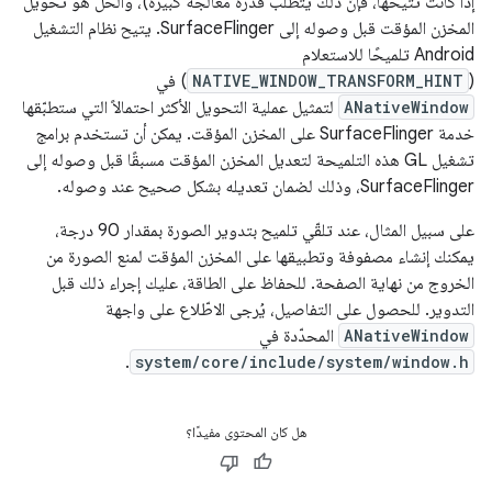
إذا كانت تتيحها، فإنّ ذلك يتطلّب قدرة معالجة كبيرة)، والحلّ هو تحويل
المخزن المؤقت قبل وصوله إلى SurfaceFlinger. يتيح نظام التشغيل
Android تلميحًا للاستعلام
(
NATIVE_WINDOW_TRANSFORM_HINT
) في
ANativeWindow
لتمثيل عملية التحويل الأكثر احتمالاً التي ستطبّقها
خدمة SurfaceFlinger على المخزن المؤقت. يمكن أن تستخدم برامج
تشغيل GL هذه التلميحة لتعديل المخزن المؤقت مسبقًا قبل وصوله إلى
SurfaceFlinger، وذلك لضمان تعديله بشكل صحيح عند وصوله.
على سبيل المثال، عند تلقّي تلميح بتدوير الصورة بمقدار 90 درجة،
يمكنك إنشاء مصفوفة وتطبيقها على المخزن المؤقت لمنع الصورة من
الخروج من نهاية الصفحة. للحفاظ على الطاقة، عليك إجراء ذلك قبل
التدوير. للحصول على التفاصيل، يُرجى الاطّلاع على واجهة
ANativeWindow
المحدّدة في
.
system/core/include/system/window.h
هل كان المحتوى مفيدًا؟