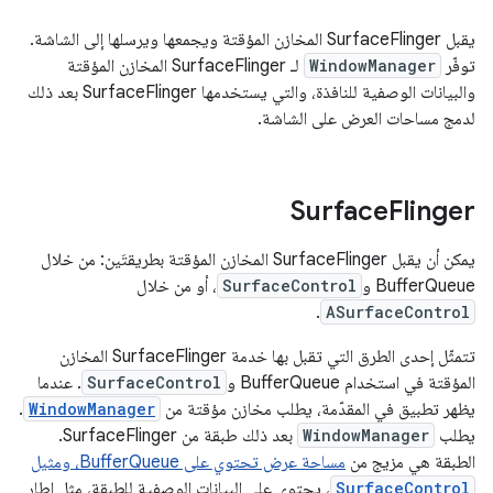
يقبل SurfaceFlinger المخازن المؤقتة ويجمعها ويرسلها إلى الشاشة.
توفّر
WindowManager
لـ SurfaceFlinger المخازن المؤقتة
والبيانات الوصفية للنافذة، والتي يستخدمها SurfaceFlinger بعد ذلك
لدمج مساحات العرض على الشاشة.
‫Surface
Flinger
يمكن أن يقبل SurfaceFlinger المخازن المؤقتة بطريقتَين: من خلال
BufferQueue و
SurfaceControl
، أو من خلال
.
ASurfaceControl
تتمثّل إحدى الطرق التي تقبل بها خدمة SurfaceFlinger المخازن
المؤقتة في استخدام BufferQueue و
SurfaceControl
. عندما
يظهر تطبيق في المقدّمة، يطلب مخازن مؤقتة من
WindowManager
.
يطلب
WindowManager
بعد ذلك طبقة من SurfaceFlinger.
الطبقة هي مزيج من
مساحة عرض تحتوي على BufferQueue، و
مثيل
SurfaceControl
، يحتوي على البيانات الوصفية للطبقة، مثل إطار