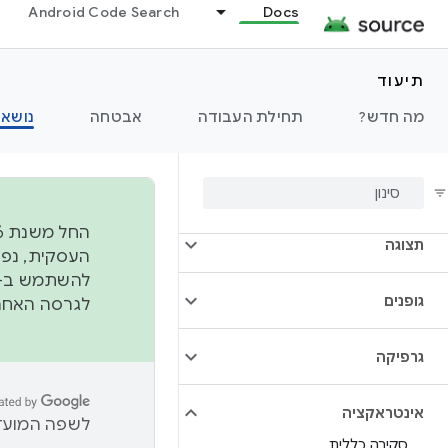
Android Code Search
Docs
אודיו
מצלמה
תיעוד
מה חדש?
תחילת העבודה
אבטחה
נושאי
קישוריות
נתונים
תצוגה
להשתמש ב-
גופנים
לגרסה האחרונה שנדחפה 
גרפיקה
אינטראקציה
לשפה המועדפ
סקירה כללית