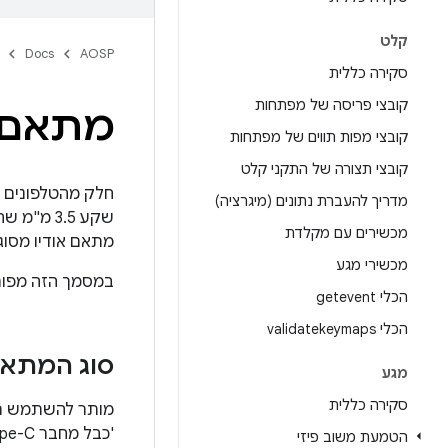
קלט
Docs
AOSP
סקירה כללית
קובצי פריסה של מפתחות
מתאם אוד
קובצי מפות תווים של מפתחות
קובצי תצורה של התקני קלט
מדריך להעברת נתונים (מיגרציה)
שקע 3.5 
מכשירים עם מקלדת
מתאם אודיו מסוג USB-C לאנלוגי, שמאפשר לח
מכשירי מגע
במסמך הזה מפורט
הכלי getevent
הכלי validatekeymaps
סוג המתא
מגע
סקירה כללית
מותר להשתמש רק 
'כבל מחבר USB Type-C, מהדורה 1.2, נספח א'.
הטמעת משוב פיזי