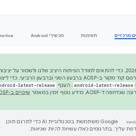
ם מרכזיים
תאימות
מכשירי Android
motive
החל משנת 2026, כדי להתאים למודל הפיתוח היציב שלנו ולשמור על
android-latest-release
. הענף
ndroid-latest-release
ל-AOSP. מידע נוסף זמין במאמר
שינויים ב-AOSP
‫Google משתמשת בטכנולוגיית AI כדי לתרגם תוכן
ת עליך. בתרגומים כאלו עשויות להיות שגיאות.