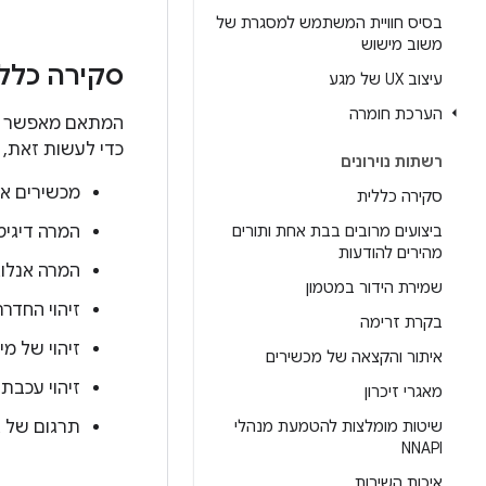
בסיס חוויית המשתמש למסגרת של
משוב מישוש
סקירה כללי
עיצוב UX של מגע
הערכת חומרה
כדי לעשות זאת,
רשתות נוירונים
מכשירים אנל
סקירה כללית
ביצועים מרובים בבת אחת ותורים
המרה דיגיטלית 
מהירים להודעות
המרה אנלוג
שמירת הידור במטמון
זיהוי החדרת
בקרת זרימה
זיהוי של מי
איתור והקצאה של מכשירים
זיהוי עכבת 
מאגרי זיכרון
שיטות מומלצות להטמעת מנהלי
תרגום של אי
NNAPI
איכות השירות