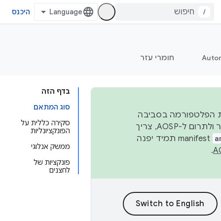
/
היכנס
Auto
חומרי עזר
בדף הזה
סוג המתאם
 יציבות הפלטפורמה בסביבה
סקירה כללית על
העסקית, נפרסם קוד מקור ב-AOSP ברבעון השני וברבעון הרביעי. כדי ליצור ולתרום ל-AOSP, צריך
הפונקציונליות
a
manifest תמיד יפנה
ממשק אנלוגי
.
פונקציות של
לחצנים