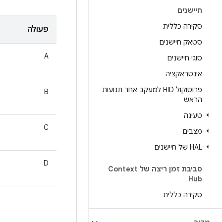
חיישנים
סקירה כללית
פעולה
סטאק חיישנים
A
סוגי חיישנים
אינטראקציה
פרוטוקול HID למעקב אחר תנועות
B
הראש
טעינה
C
מצבים
HAL של חיישנים
D
סביבת זמן ריצה של Context
Hub
סקירה כללית