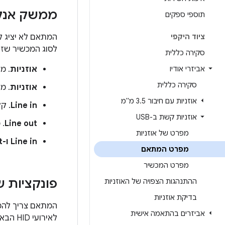
ממשק אנלו
תוספי ספקים
ציוד היקפי
לסוג המכשיר שזוהה, צ
סקירה כללית
אביזרי אודיו
אוזניות
. מתמר
סקירה כללית
אוזניות
. מת
אוזניות עם חיבור 3
5 מ"מ
.
Line in
. קל
אוזניות קשת ב-USB
Line out
. 
מפרט של אוזניות
Line in ו-Line out
מפרט המתאם
מפרט המכשיר
פונקציות ש
ההתנהגות הצפויה של האוזניות
בדיקת אוזניות
המתאם צריך להמי
אביזרים בהתאמה אישית
לאירועי HID הבאים: