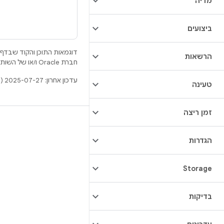
מדיה
ביצועים
דוגמאות התוכן והקוד שבדף 
הרשאות
חברת Oracle ו/או של השותפים העצמאיים שלה.
עדכון אחרון: 2025-07-27 (שעון UTC).
טעינה
זמן ריצה
BUILD
מאגר Android
הגדרות
דרישות
Storage
להסבר על ההורדה
תצוגה מקדימה של הקודים הבינאריים
בדיקות
גיבוי קושחה
הקודים הבינאריים של מנהל ההתקן