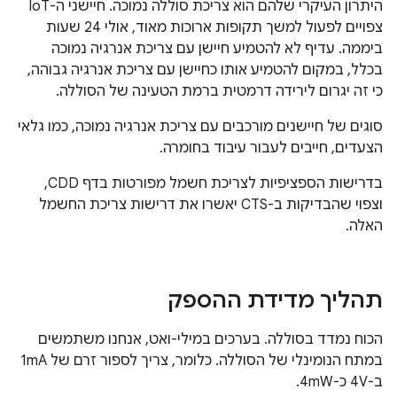
היתרון העיקרי שלהם הוא צריכת סוללה נמוכה. חיישני ה-IoT
צפויים לפעול למשך תקופות ארוכות מאוד, אולי 24 שעות
ביממה. עדיף לא להטמיע חיישן עם צריכת אנרגיה נמוכה
בכלל, במקום להטמיע אותו כחיישן עם צריכת אנרגיה גבוהה,
כי זה יגרום לירידה דרמטית ברמת הטעינה של הסוללה.
סוגים של חיישנים מורכבים עם צריכת אנרגיה נמוכה, כמו גלאי
הצעדים, חייבים לעבור עיבוד בחומרה.
בדרישות הספציפיות לצריכת חשמל מפורטות בדף CDD,
וצפוי שהבדיקות ב-CTS יאשרו את דרישות צריכת החשמל
האלה.
תהליך מדידת ההספק
הכוח נמדד בסוללה. בערכים במילי-ואט, אנחנו משתמשים
במתח הנומינלי של הסוללה. כלומר, צריך לספור זרם של 1mA
ב-4V כ-4mW.