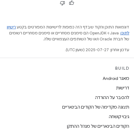
דוגמאות התוכן והקוד שבדף הזה כפופות לרישיונות המפורטים בקטע
רישיון
לתוכן
.‏ Java ו-OpenJDK הם סימנים מסחריים או סימנים מסחריים רשומים
של חברת Oracle ו/או של השותפים העצמאיים שלה.
עדכון אחרון: 2025-07-27 (שעון UTC).
BUILD
מאגר Android
דרישות
להסבר על ההורדה
תצוגה מקדימה של הקודים הבינאריים
גיבוי קושחה
הקודים הבינאריים של מנהל ההתקן