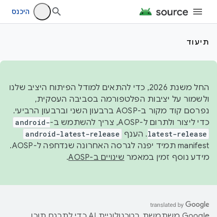
היכנס
תיעוד
החל משנת 2026, כדי להתאים למודל הפיתוח היציב שלנו
ולשמור על יציבות הפלטפורמה בסביבה העסקית,
נפרסם קוד מקור ב-AOSP ברבעון השני וברבעון הרביעי.
כדי ליצור ולתרום ל-AOSP, צריך להשתמש ב-
android-
latest-release
. הענף
android-latest-release
manifest תמיד יפנה לגרסה האחרונה שנדחפה ל-AOSP.
מידע נוסף זמין במאמר
שינויים ב-AOSP
.
‫Google משתמשת בטכנולוגיית AI כדי לתרגם תוכן