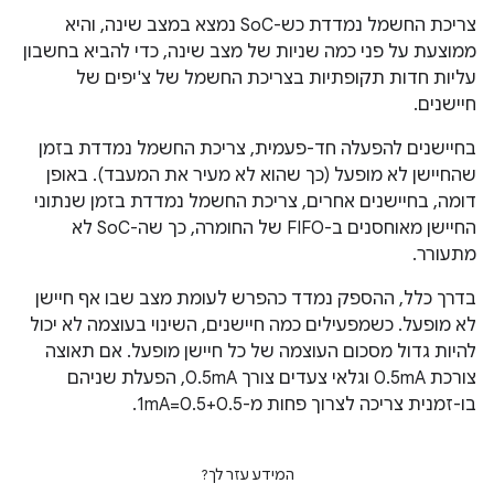
צריכת החשמל נמדדת כש-SoC נמצא במצב שינה, והיא
ממוצעת על פני כמה שניות של מצב שינה, כדי להביא בחשבון
עליות חדות תקופתיות בצריכת החשמל של צ'יפים של
חיישנים.
בחיישנים להפעלה חד-פעמית, צריכת החשמל נמדדת בזמן
שהחיישן לא מופעל (כך שהוא לא מעיר את המעבד). באופן
דומה, בחיישנים אחרים, צריכת החשמל נמדדת בזמן שנתוני
החיישן מאוחסנים ב-FIFO של החומרה, כך שה-SoC לא
מתעורר.
בדרך כלל, ההספק נמדד כהפרש לעומת מצב שבו אף חיישן
לא מופעל. כשמפעילים כמה חיישנים, השינוי בעוצמה לא יכול
להיות גדול מסכום העוצמה של כל חיישן מופעל. אם תאוצה
צורכת 0.5mA וגלאי צעדים צורך 0.5mA, הפעלת שניהם
בו-זמנית צריכה לצרוך פחות מ-0.5+0.5=1mA.
המידע עזר לך?