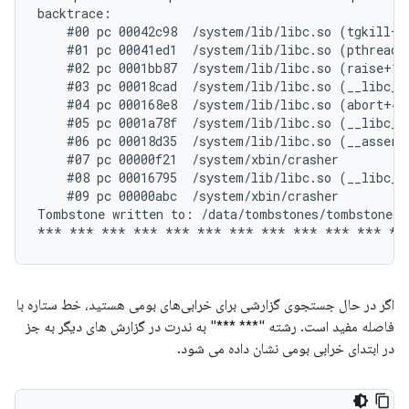
backtrace:

    #00 pc 00042c98  /system/lib/libc.so (tgkill+12
    #01 pc 00041ed1  /system/lib/libc.so (pthread_k
    #02 pc 0001bb87  /system/lib/libc.so (raise+10)
    #03 pc 00018cad  /system/lib/libc.so (__libc_an
    #04 pc 000168e8  /system/lib/libc.so (abort+4)

    #05 pc 0001a78f  /system/lib/libc.so (__libc_fa
    #06 pc 00018d35  /system/lib/libc.so (__assert2
    #07 pc 00000f21  /system/xbin/crasher

    #08 pc 00016795  /system/lib/libc.so (__libc_in
    #09 pc 00000abc  /system/xbin/crasher

Tombstone written to: /data/tombstones/tombstone_06
اگر در حال جستجوی گزارشی برای خرابی‌های بومی هستید، خط ستاره با
فاصله مفید است. رشته "*** ***" به ندرت در گزارش های دیگر به جز
در ابتدای خرابی بومی نشان داده می شود.