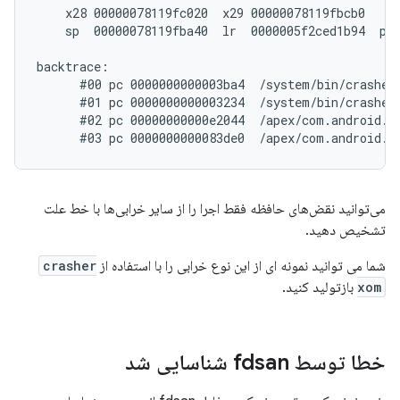
    x28 00000078119fc020  x29 00000078119fbcb0

    sp  00000078119fba40  lr  0000005f2ced1b94  pc 
backtrace:

      #00 pc 0000000000003ba4  /system/bin/crasher6
      #01 pc 0000000000003234  /system/bin/crasher6
      #02 pc 00000000000e2044  /apex/com.android.r
می‌توانید نقض‌های حافظه فقط اجرا را از سایر خرابی‌ها با خط علت
تشخیص دهید.
شما می توانید نمونه ای از این نوع خرابی را با استفاده از
crasher
xom
بازتولید کنید.
خطا توسط fdsan شناسایی شد