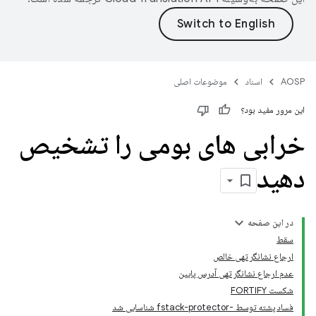
AOSP
اسناد
موضوعات اصلی
این مرور مفید بود؟
خرابی های بومی را تشخیص
دهید
در این صفحه
سقط
ارجاع نشانگر تهی خالص
عدم ارجاع نشانگر تهی آدرس پایین
شکست FORTIFY
فساد پشته توسط -fstack-protector شناسایی شد