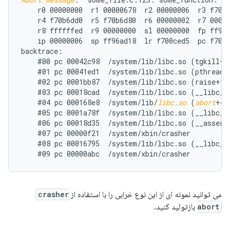
    r0 00000000  r1 00000678  r2 00000006  r3 f70b6
    r4 f70b6dd0  r5 f70b6d80  r6 00000002  r7 00000
    r8 ffffffed  r9 00000000  sl 00000000  fp ff96a
    ip 00000006  sp ff96ad18  lr f700ced5  pc f700d
backtrace:

    #00 pc 00042c98  /system/lib/libc.so (tgkill+12
    #01 pc 00041ed1  /system/lib/libc.so (pthread_k
    #02 pc 0001bb87  /system/lib/libc.so (raise+10)
    #03 pc 00018cad  /system/lib/libc.so (__libc_an
    #04 pc 000168e8  /system/lib/
libc.so
 (
abort
+4)

    #05 pc 0001a78f  /system/lib/libc.so (__libc_fa
    #06 pc 00018d35  /system/lib/libc.so (__assert2
    #07 pc 00000f21  /system/xbin/crasher

    #08 pc 00016795  /system/lib/libc.so (__libc_in
می توانید نمونه ای از این نوع خرابی را با استفاده از
crasher
abort
بازتولید کنید.