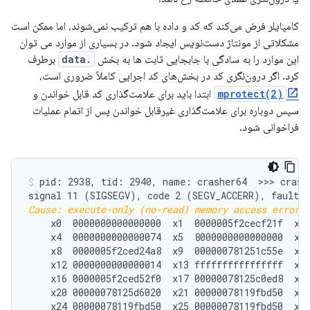
کامپایلر فرض می‌کند که کد و داده با هم ترکیب نمی‌شوند، اما ممکن است
مشکلاتی از مونتاژ دست‌نویس ایجاد شود. در بسیاری از موارد می توان
این موارد را به سادگی با جابجایی ثابت ها به بخش
.data
برطرف
کرد. اگر درون‌نگری کد در بخش‌های کد اجرایی کاملاً ضروری است،
mprotect(2)
ابتدا باید برای علامت‌گذاری کد قابل خواندن و
سپس دوباره برای علامت‌گذاری غیرقابل خواندن پس از اتمام عملیات
فراخوانی شود.
pid: 2938, tid: 2940, name: crasher64  >>> crashe
Cause: execute-only (no-read) memory access error;
    x0  0000000000000000  x1  0000005f2cecf21f  x2 
    x4  0000000000000074  x5  8000000000000000  x6 
    x8  0000005f2ced24a8  x9  000000781251c55e  x10
    x12 0000000000000014  x13 ffffffffffffffff  x14
    x16 0000005f2ced52f0  x17 00000078125c0ed8  x18
    x20 00000078125d6020  x21 00000078119fbd50  x22
    x24 00000078119fbd50  x25 00000078119fbd50  x26