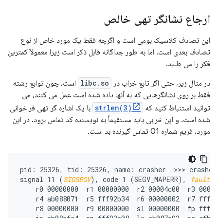
ارجاع نشانگر تهی خالص
این تصادف کلاسیک بومی است و اگرچه فقط یک مورد خاص از نوع
تصادف بعدی است، اما به طور جداگانه قابل ذکر است زیرا معمولاً کمترین
فکر را می طلبد.
در مثال زیر، حتی اگر تابع خراب در
libc.so
است، چون توابع رشته
فقط بر روی نشانگرهایی که به آنها داده شده است عمل می کنند، می
توانید استنباط کنید که
strlen(3)
با یک اشاره گر تهی فراخوانی
شده است. و این خرابی باید مستقیماً به نویسنده کد تماس برود. در این
مورد، فریم شماره 01 تماس گیرنده بد است.
pid: 25326, tid: 25326, name: crasher  >>> crasher 
signal 11 (
SIGSEGV
), code 1 (SEGV_MAPERR), 
fault a
    r0 00000000  r1 00000000  r2 00004c00  r3 00000
    r4 ab088071  r5 fff92b34  r6 00000002  r7 fff92
    r8 00000000  r9 00000000  sl 00000000  fp fff92