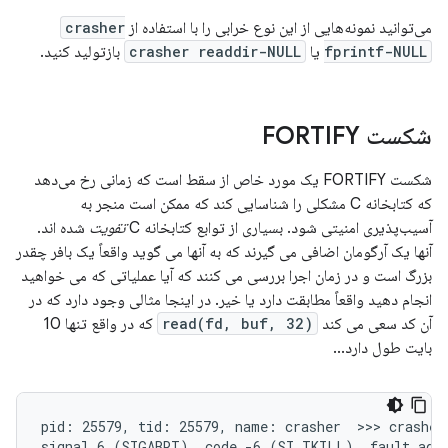
می‌توانید نمونه‌هایی از این نوع خرابی را با استفاده از
crasher
fprintf-NULL
یا
crasher readdir-NULL
بازتولید کنید.
شکست FORTIFY
شکست FORTIFY یک مورد خاص از سقط است که زمانی رخ می‌دهد
که کتابخانه C مشکلی را شناسایی کند که ممکن است منجر به
آسیب‌پذیری امنیتی شود. بسیاری از توابع کتابخانه C
تقویت
شده اند.
آنها یک آرگومان اضافی می گیرند که به آنها می گوید واقعاً یک بافر چقدر
بزرگ است و در زمان اجرا بررسی می کنند که آیا عملیاتی که می خواهید
انجام دهید واقعاً مطابقت دارد یا خیر. در اینجا مثالی وجود دارد که در
آن کد سعی می کند
read(fd, buf, 32)
که در واقع تنها 10
بایت طول دارد...
pid: 25579, tid: 25579, name: crasher  >>> crasher 
signal 6 (SIGABRT), code -6 (SI_TKILL), fault addr