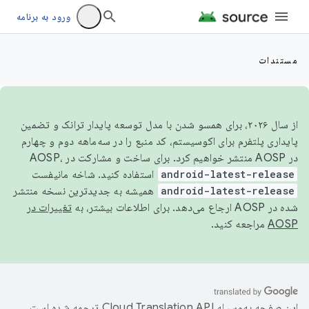
ورود به برنامه
مستندات
از سال ۲۰۲۶، برای همسو شدن با مدل توسعه پایدار ترانک و تضمین
پایداری پلتفرم برای اکوسیستم، کد منبع را در سه‌ماهه دوم و چهارم
در AOSP منتشر خواهیم کرد. برای ساخت و مشارکت در AOSP،
android-latest-release
استفاده کنید. شاخه مانیفست
android-latest-release
همیشه به جدیدترین نسخه منتشر
شده در AOSP ارجاع می‌دهد. برای اطلاعات بیشتر، به
تغییرات در
AOSP
مراجعه کنید.
این صفحه به‌وسیله
ترجمه شده است.