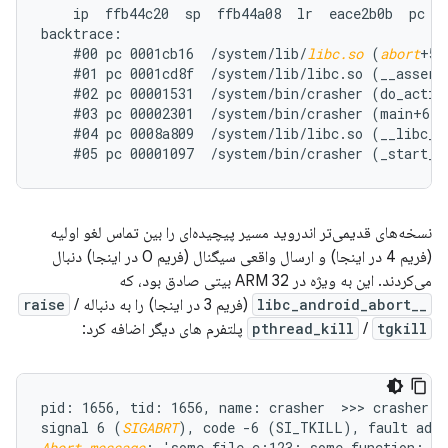
    ip  ffb44c20  sp  ffb44a08  lr  eace2b0b  pc  e
backtrace:

    #00 pc 0001cb16  /system/lib/
libc.so
 (
abort
+57)
    #01 pc 0001cd8f  /system/lib/libc.so (__assert2
    #02 pc 00001531  /system/bin/crasher (do_action
    #03 pc 00002301  /system/bin/crasher (main+68)

    #04 pc 0008a809  /system/lib/libc.so (__libc_in
نسخه‌های قدیمی‌تر اندروید مسیر پیچیده‌ای را بین تماس لغو اولیه
(فریم 4 در اینجا) و ارسال واقعی سیگنال (فریم 0 در اینجا) دنبال
می‌کردند. این به ویژه در ARM 32 بیتی صادق بود، که
__libc_android_abort
(فریم 3 در اینجا) را به دنباله
/
raise
tgkill
/
pthread_kill
پلتفرم های دیگر اضافه کرد:
pid: 1656, tid: 1656, name: crasher  >>> crasher <<
signal 6 (
SIGABRT
Abort message
: 'some_file.c:123: some_function: as