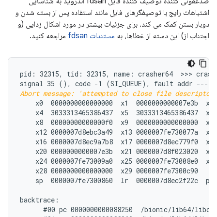
ضدعفونی کننده توصیف کننده فایل fdsan اندروید به شناسایی
اشتباهات رایج با توصیفگرهای فایل مانند استفاده پس از بسته شدن و
دوبار بستن کمک می کند. برای جزئیات بیشتر در مورد اشکال زدایی (و
اجتناب از) این دسته از خطاها، به
مستندات fdsan
مراجعه کنید.
pid: 32315, tid: 32315, name: crasher64  >>> crashe
signal 35 (
Abort message: 'attempted to close file descriptor
    x0  0000000000000000  x1  0000000000007e3b  x2 
    x4  3033313465386437  x5  3033313465386437  x6 
    x8  00000000000000f0  x9  0000000000000000  x10
    x12 0000007d8ebc3a49  x13 0000007fe730077a  x14
    x16 0000007d8ec9a7b8  x17 0000007d8ec779f0  x18
    x20 0000000000007e3b  x21 0000007d8f023020  x22
    x24 0000007fe73009a0  x25 0000007fe73008e0  x26
    x28 0000000000000000  x29 0000007fe7300c90

    sp  0000007fe7300860  lr  0000007d8ec2f22c  pc 
backtrace:

      #00 pc 0000000000088250  /bionic/lib64/libc.