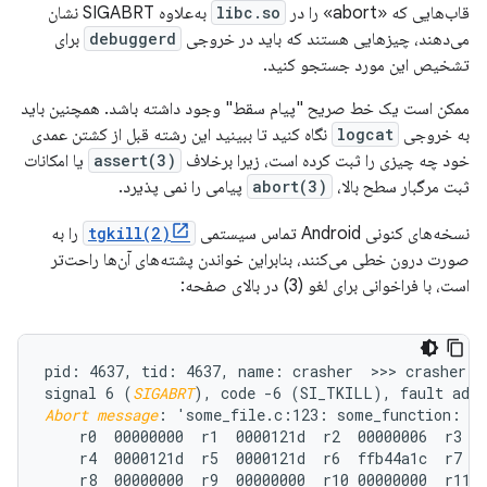
قاب‌هایی که «abort» را در
libc.so
به‌علاوه SIGABRT نشان
می‌دهند، چیزهایی هستند که باید در خروجی
debuggerd
برای
تشخیص این مورد جستجو کنید.
ممکن است یک خط صریح "پیام سقط" وجود داشته باشد. همچنین باید
به خروجی
logcat
نگاه کنید تا ببینید این رشته قبل از کشتن عمدی
خود چه چیزی را ثبت کرده است، زیرا برخلاف
assert(3)
یا امکانات
ثبت مرگبار سطح بالا،
abort(3)
پیامی را نمی پذیرد.
نسخه‌های کنونی Android تماس سیستمی
tgkill(2)
را به
صورت درون خطی می‌کنند، بنابراین خواندن پشته‌های آن‌ها راحت‌تر
است، با فراخوانی برای لغو (3) در بالای صفحه:
pid: 4637, tid: 4637, name: crasher  >>> crasher <<
signal 6 (
SIGABRT
Abort message
: 'some_file.c:123: some_function: as
    r0  00000000  r1  0000121d  r2  00000006  r3  0
    r4  0000121d  r5  0000121d  r6  ffb44a1c  r7  0
    r8  00000000  r9  00000000  r10 00000000  r11 0