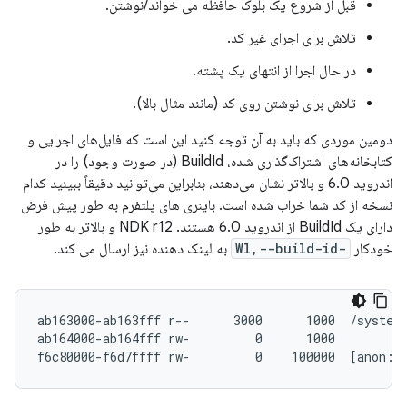
قبل از شروع یک بلوک حافظه می خواند/نوشتن.
تلاش برای اجرای غیر کد.
در حال اجرا از انتهای یک پشته.
تلاش برای نوشتن روی کد (مانند مثال بالا).
دومین موردی که باید به آن توجه کنید این است که فایل‌های اجرایی و
کتابخانه‌های اشتراک‌گذاری شده، BuildId (در صورت وجود) را در
اندروید 6.0 و بالاتر نشان می‌دهند، بنابراین می‌توانید دقیقاً ببینید کدام
نسخه از کد شما خراب شده است. باینری های پلتفرم به طور پیش فرض
دارای یک BuildId از اندروید 6.0 هستند. NDK r12 و بالاتر به طور
خودکار
-Wl,--build-id
به لینک دهنده نیز ارسال می کند.
ab163000-ab163fff r--      3000      1000  /system/
ab164000-ab164fff rw-         0      1000
