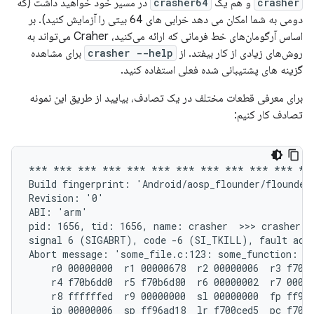
crasher
و هم یک
crasher64
در مسیر خود خواهید داشت (که
دومی به شما امکان می دهد خرابی های 64 بیتی را آزمایش کنید). بر
اساس آرگومان‌های خط فرمانی که ارائه می‌کنید، Craher می‌تواند به
روش‌های زیادی از کار بیفتد. از
crasher --help
برای مشاهده
گزینه های پشتیبانی شده فعلی استفاده کنید.
برای معرفی قطعات مختلف در یک تصادف، بیایید از طریق این نمونه
تصادف کار کنیم:
*** *** *** *** *** *** *** *** *** *** *** ***
Build fingerprint: 'Android/aosp_flounder/flounder
Revision: '0'

ABI: 'arm'

pid: 1656, tid: 1656, name: crasher  >>> crasher <<
signal 6 (SIGABRT), code -6 (SI_TKILL), fault addr
Abort message: 'some_file.c:123: some_function: as
    r0 00000000  r1 00000678  r2 00000006  r3 f70b6
    r4 f70b6dd0  r5 f70b6d80  r6 00000002  r7 00000
    r8 ffffffed  r9 00000000  sl 00000000  fp ff96a
    ip 00000006  sp ff96ad18  lr f700ced5  pc f700d