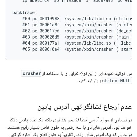
    ip ab08cfc4  sp fff92a08  lr ab087a93  pc efb78
backtrace:

    #00 pc 00019988  /system/lib/libc.so (strlen+71
    #01 pc 00001a8f  /system/xbin/crasher (strlen_n
    #02 pc 000017cd  /system/xbin/crasher (do_actio
    #03 pc 000020d5  /system/xbin/crasher (main+100
    #04 pc 000177a1  /system/lib/libc.so (__libc_in
می توانید نمونه ای از این نوع خرابی را با استفاده از
crasher
strlen-NULL
بازتولید کنید.
عدم ارجاع نشانگر تهی آدرس پایین
در بسیاری از موارد آدرس خطا 0 نخواهد بود، بلکه یک عدد پایین دیگر
خواهد بود. آدرس های دو یا سه رقمی به طور خاص بسیار رایج هستند،
در حالی که یک آدرس شش رقمی تقریباً به طور قطع یک اشاره گر تهی