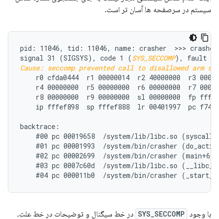
سیستم در سرصفحه ها آسان تر است.
pid: 11046, tid: 11046, name: crasher  >>> crasher 
signal 31 (SIGSYS), code 1 (
SYS_SECCOMP
Cause: seccomp prevented call to disallowed arm sy
    r0 cfda0444  r1 00000014  r2 40000000  r3 00000
    r4 00000000  r5 00000000  r6 00000000  r7 00018
    r8 00000000  r9 00000000  sl 00000000  fp fffef
    ip fffef898  sp fffef888  lr 00401997  pc f74f3
backtrace:

    #00 pc 00019658  /system/lib/libc.so (syscall+3
    #01 pc 00001993  /system/bin/crasher (do_action
    #02 pc 00002699  /system/bin/crasher (main+68)

    #03 pc 0007c60d  /system/lib/libc.so (__libc_in
با وجود
SYS_SECCOMP
در خط سیگنال و توضیحات در خط علت،