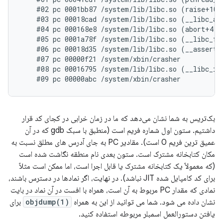
    #02 pc 0001bb87 /system/lib/libc.so (raise+10)

    #03 pc 00018cad /system/lib/libc.so (__libc_and
    #04 pc 000168e8 /system/lib/libc.so (abort+4)

    #05 pc 0001a78f /system/lib/libc.so (__libc_fat
    #06 pc 00018d35 /system/lib/libc.so (__assert2+
    #07 pc 00000f21 /system/xbin/crasher

    #08 pc 00016795 /system/lib/libc.so (__libc_ini
بک‌تریس به شما نشان می‌دهد که ما در زمان خرابی در کجای کد قرار
داشتیم. ستون اول شماره فریم است (منطبق با سبک gdb که در آن
عمیق ترین فریم 0 است). مقادیر PC به جای آدرس های مطلق نسبت به
مکان کتابخانه مشترک است. ستون بعدی نام منطقه نگاشت شده است
(که معمولاً یک کتابخانه مشترک یا قابل اجرا است، اما ممکن است مثلاً
برای کد کامپایل شده JIT نباشد). در نهایت، اگر نمادها در دسترس باشند،
نمادی که مقدار PC مربوط به آن است، همراه با افست در آن نماد در بایت
نشان داده می شود. شما می توانید از این به همراه
objdump(1)
برای
یافتن دستورالعمل اسمبلر مربوطه استفاده کنید.