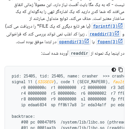
نیست - که به یک مگا بایت آفست نیاز دارد. این معمولاً زمانی اتفاق
می‌افتد که شما کدی دارید که یک اشاره‌گر تهی را به‌گونه‌ای که یک
ساختار معتبر است، حذف می‌کند. توابع متداول عبارتند از
fprintf(3)
(یا هر تابع دیگری که یک FILE* را دریافت می کند)
و
readdir(3)
، زیرا کد اغلب نمی تواند بررسی کند که فراخوانی
fopen(3)
یا
opendir(3)
در ابتدا موفق بوده است.
در اینجا یک نمونه از
readdir
آورده شده است:
pid: 25405, tid: 25405, name: crasher  >>> crasher 
signal 11 (
SIGSEGV
), code 1 (SEGV_MAPERR), 
fault a
    r0 0000000c  r1 00000000  r2 00000000  r3 3d5f0
    r4 00000000  r5 0000000c  r6 00000002  r7 ff861
    r8 00000000  r9 00000000  sl 00000000  fp ff861
    ip edaa6834  sp ff8617a8  lr eda34a1f  pc eda61
backtrace:

    #00 pc 000478f6  /system/lib/libc.so (pthread_m
    #01 pc 0001aa1b  /system/lib/libc.so (readdir+1