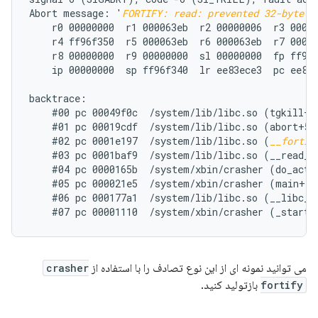
Abort message: '
FORTIFY: read: prevented 32-byte w
    r0 00000000  r1 000063eb  r2 00000006  r3 00000
    r4 ff96f350  r5 000063eb  r6 000063eb  r7 00000
    r8 00000000  r9 00000000  sl 00000000  fp ff96f
    ip 00000000  sp ff96f340  lr ee83ece3  pc ee86e
backtrace:

    #00 pc 00049f0c  /system/lib/libc.so (tgkill+12
    #01 pc 00019cdf  /system/lib/libc.so (abort+50)
    #02 pc 0001e197  /system/lib/libc.so (
__fortif
    #03 pc 0001baf9  /system/lib/libc.so (__read_ch
    #04 pc 0000165b  /system/xbin/crasher (do_actio
    #05 pc 000021e5  /system/xbin/crasher (main+100
    #06 pc 000177a1  /system/lib/libc.so (__libc_in
می توانید نمونه ای از این نوع تصادف را با استفاده از
crasher
fortify
بازتولید کنید.