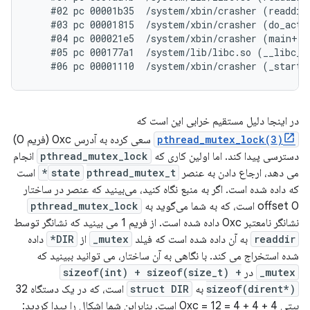
    #02 pc 00001b35  /system/xbin/crasher (readdir_
    #03 pc 00001815  /system/xbin/crasher (do_actio
    #04 pc 000021e5  /system/xbin/crasher (main+100
    #05 pc 000177a1  /system/lib/libc.so (__libc_in
در اینجا دلیل مستقیم خرابی این است که
pthread_mutex_lock(3)
سعی کرده به آدرس 0xc (فریم 0)
دسترسی پیدا کند. اما اولین کاری که
pthread_mutex_lock
انجام
می دهد، ارجاع دادن به عنصر
pthread_mutex_t*
state
است
که داده شده است. اگر به منبع نگاه کنید، می‌بینید که عنصر در ساختار
offset 0 است، که به شما می‌گوید به
pthread_mutex_lock
نشانگر نامعتبر 0xc داده شده است. از فریم 1 می بینید که نشانگر توسط
readdir
به آن داده شده است که فیلد
mutex_
از
DIR*
داده
شده استخراج می کند. با نگاهی به آن ساختار، می توانید ببینید که
mutex_
در
sizeof(int) + sizeof(size_t) +
sizeof(dirent*)
به
struct DIR
است، که در یک دستگاه 32
بیتی 4 + 4 + 4 = 12 = 0xc است. بنابراین شما اشکال را پیدا کردید: