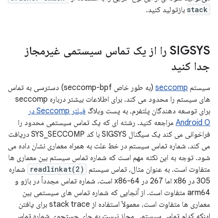
stack
بازتولید کنید.
SIGSYS را از یک تماس سیستمی غیرمجاز
جدا کنید
سیستم
seccomp
(به طور خاص seccomp-bpf) دسترسی به تماس
های سیستم را محدود می کند. برای اطلاعات بیشتر درباره seccomp
برای توسعه دهندگان پلتفرم، به پست وبلاگ
فیلتر Seccomp در
Android O
مراجعه کنید. رشته ای که یک تماس سیستمی محدود را
فراخوانی می کند یک سیگنال SIGSYS با کد SYS_SECCOMP دریافت
می کند. شماره تماس سیستم در خط علت به همراه معماری نشان داده می
شود. توجه به این نکته مهم است که شماره تماس سیستم بین معماری ها
متفاوت است. به عنوان مثال، تماس سیستم
readlinkat(2)
شماره
305 در x86 اما 267 در x86-64 است. شماره تماس مجدداً در بازو و
arm64 متفاوت است. از آنجایی که شماره تماس های سیستمی بین
معماری ها متفاوت است، معمولاً استفاده از stack trace برای یافتن
اینکه کدام تماس سیستمی مجاز نیست به جای جستجوی شماره تماس