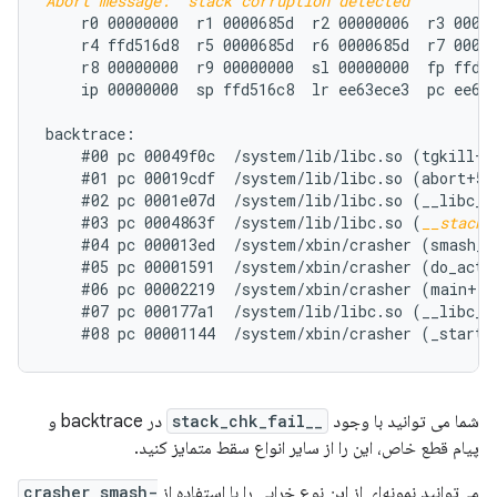
Abort message: 'stack corruption detected'
    r0 00000000  r1 0000685d  r2 00000006  r3 00000
    r4 ffd516d8  r5 0000685d  r6 0000685d  r7 00000
    r8 00000000  r9 00000000  sl 00000000  fp ffd51
    ip 00000000  sp ffd516c8  lr ee63ece3  pc ee66e
backtrace:

    #00 pc 00049f0c  /system/lib/libc.so (tgkill+12
    #01 pc 00019cdf  /system/lib/libc.so (abort+50)
    #02 pc 0001e07d  /system/lib/libc.so (__libc_fa
    #03 pc 0004863f  /system/lib/libc.so (
__stack_
    #04 pc 000013ed  /system/xbin/crasher (smash_st
    #05 pc 00001591  /system/xbin/crasher (do_actio
    #06 pc 00002219  /system/xbin/crasher (main+100
    #07 pc 000177a1  /system/lib/libc.so (__libc_in
شما می توانید با وجود
__stack_chk_fail
در backtrace و
پیام قطع خاص، این را از سایر انواع سقط متمایز کنید.
می‌توانید نمونه‌ای از این نوع خرابی را با استفاده از
crasher smash-