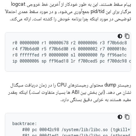
پیام سقط هستند. این به طور خودکار از آخرین خط خروجی logcat
مرگبار برای این pid/tid جمع‌آوری می‌شود، و در مورد سقط عمدی احتمالاً
توضیحی در مورد اینکه چرا برنامه خودش را کشته است، ارائه می‌کند.
r0 00000000 r1 00000678 r2 00000006 r3 f70b6dc8

r4 f70b6dd0 r5 f70b6d80 r6 00000002 r7 0000010c

r8 ffffffed r9 00000000 sl 00000000 fp ff96ae1c

رجیستر dump محتوای رجیسترهای CPU را در زمان دریافت سیگنال
نشان می دهد. (این بخش بین ABI ها بسیار متفاوت است.) اینکه چقدر
مفید هستند به خرابی دقیق بستگی دارد.
backtrace:

    #00 pc 00042c98 /system/lib/libc.so (tgkill+12)
    #01 pc 00041ed1 /system/lib/libc.so (pthread_ki