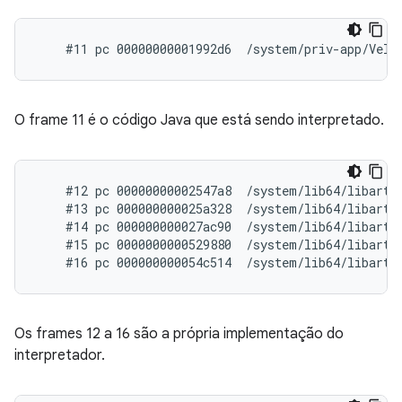
O frame 11 é o código Java que está sendo interpretado.
    #12 pc 00000000002547a8  /system/lib64/libart.
    #13 pc 000000000025a328  /system/lib64/libart.
    #14 pc 000000000027ac90  /system/lib64/libart.
    #15 pc 0000000000529880  /system/lib64/libart.s
Os frames 12 a 16 são a própria implementação do
interpretador.