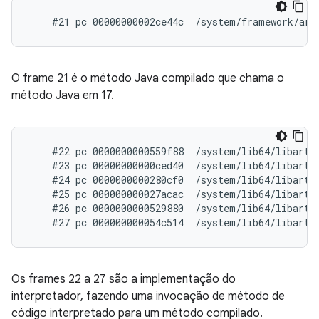
O frame 21 é o método Java compilado que chama o
método Java em 17.
    #22 pc 0000000000559f88  /system/lib64/libart.s
    #23 pc 00000000000ced40  /system/lib64/libart.
    #24 pc 0000000000280cf0  /system/lib64/libart.
    #25 pc 000000000027acac  /system/lib64/libart.
    #26 pc 0000000000529880  /system/lib64/libart.s
Os frames 22 a 27 são a implementação do
interpretador, fazendo uma invocação de método de
código interpretado para um método compilado.