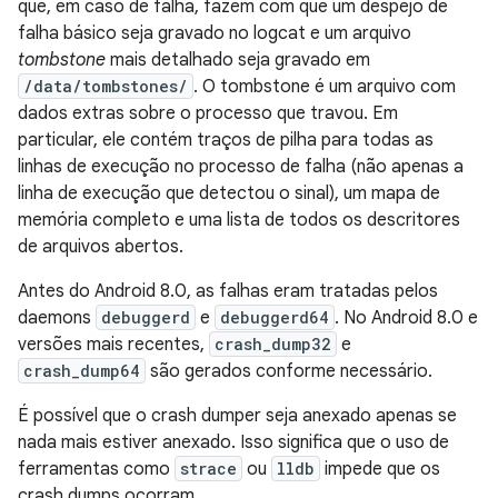
que, em caso de falha, fazem com que um despejo de
falha básico seja gravado no logcat e um arquivo
tombstone
mais detalhado seja gravado em
/data/tombstones/
. O tombstone é um arquivo com
dados extras sobre o processo que travou. Em
particular, ele contém traços de pilha para todas as
linhas de execução no processo de falha (não apenas a
linha de execução que detectou o sinal), um mapa de
memória completo e uma lista de todos os descritores
de arquivos abertos.
Antes do Android 8.0, as falhas eram tratadas pelos
daemons
debuggerd
e
debuggerd64
. No Android 8.0 e
versões mais recentes,
crash_dump32
e
crash_dump64
são gerados conforme necessário.
É possível que o crash dumper seja anexado apenas se
nada mais estiver anexado. Isso significa que o uso de
ferramentas como
strace
ou
lldb
impede que os
crash dumps ocorram.