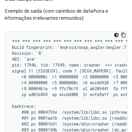
Exemplo de saída (com carimbos de data/hora e
informações irrelevantes removidos):
*** *** *** *** *** *** *** *** *** *** *** ***
Build fingerprint: 'Android/aosp_angler/angler:7.1.
Revision: '0'

ABI: 'arm'

pid: 17946, tid: 17949, name: crasher  >>> crasher 
signal 11 (SIGSEGV), code 1 (SEGV_MAPERR), fault a
    r0 0000000c  r1 00000000  r2 00000000  r3 00000
    r4 00000000  r5 0000000c  r6 eccdd920  r7 00000
    r8 0000461a  r9 ffc78c19  sl ab209441  fp fffff
    ip ed01b834  sp eccdd800  lr ecfa9a1f  pc ecfd6
backtrace:

    #00 pc 0004793e  /system/lib/libc.so (pthread_m
    #01 pc 0001aa1b  /system/lib/libc.so (readdir+1
    #02 pc 00001b91  /system/xbin/crasher (readdir_
    #03 pc 0000184b  /system/xbin/crasher (do_actio