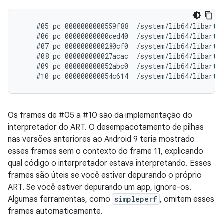
    #05 pc 0000000000559f88  /system/lib64/libart.s
    #06 pc 00000000000ced40  /system/lib64/libart.
    #07 pc 0000000000280cf0  /system/lib64/libart.
    #08 pc 000000000027acac  /system/lib64/libart.
    #09 pc 000000000052abc0  /system/lib64/libart.s
Os frames de #05 a #10 são da implementação do
interpretador do ART. O desempacotamento de pilhas
nas versões anteriores ao Android 9 teria mostrado
esses frames sem o contexto do frame 11, explicando
qual código o interpretador estava interpretando. Esses
frames são úteis se você estiver depurando o próprio
ART. Se você estiver depurando um app, ignore-os.
Algumas ferramentas, como
simpleperf
, omitem esses
frames automaticamente.