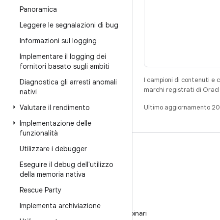
Panoramica
Leggere le segnalazioni di bug
Informazioni sul logging
Implementare il logging dei
fornitori basato sugli ambiti
I campioni di contenuti e 
Diagnostica gli arresti anomali
marchi registrati di Oracl
nativi
Valutare il rendimento
Ultimo aggiornamento 2
Implementazione delle
funzionalità
Utilizzare i debugger
CREA
Eseguire il debug dell'utilizzo
Repository per Android
della memoria nativa
Requisiti
Rescue Party
Download
Implementa archiviazione
Visualizza l'anteprima dei programmi binari