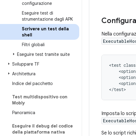
configurazione
Eseguire test di
Configurar
strumentazione dagli APK
Scrivere un test della
Nella configuraz
shell
ExecutableHo
Filtri globali
Eseguire test tramite suite
Sviluppare TF
<test
class
<option
Architettura
<option
<option
Indice del pacchetto
Test multidispositivo con
Mobly
Panoramica
Imposta lo scrip
ExecutableHo
Eseguire il debug del codice
della piattaforma nativa
Se lo script rich