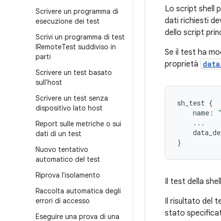
Lo script shell p
Scrivere un programma di
dati richiesti d
esecuzione dei test
dello script pri
Scrivi un programma di test
IRemote
Test suddiviso in
Se il test ha mod
parti
proprietà
data
Scrivere un test basato
sull'host
Scrivere un test senza
sh_test
{
dispositivo lato host
name
:
...
Report sulle metriche o sui
data_de
dati di un test
}
Nuovo tentativo
automatico del test
Riprova l'isolamento
Il test della shel
Raccolta automatica degli
errori di accesso
Il risultato del
stato specific
Eseguire una prova di una