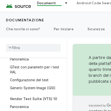
Test di strumentazione
Documenti
Android Code Sear
GoogleTests (GTests)
Test degli host JAR
DOCUMENTAZIONE
Mappatura test
Che novità ci sono?
Per iniziare
Sicurezza
Eseguire test con Atest
Omni
Lab Android Test Station
Vendor Test Suite (VTS)
A partire da
Panoramica
della piatt
GTest con parametri per i test
quarto trime
HAL
branch del 
Configurazione del test
pubblicata 
Generic System Image (GSI)
Vendor Test Suite (VTS) 10
Panoramica