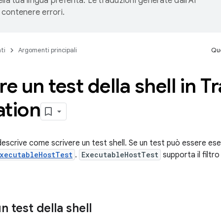
lla tua lingua preferita. Le traduzioni generate dall'AI
contenere errori.
ti
Argomenti principali
Que
re un test della shell in T
ation
escrive come scrivere un test shell. Se un test può essere eseg
xecutableHostTest
.
ExecutableHostTest
supporta il filtro
n test della shell