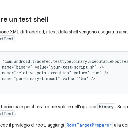
e un test shell
ione XML di Tradefed, i test della shell vengono eseguiti tramite
stTest
.
="com.android.tradefed.testtype.binary.ExecutableHostTe
name="binary"
value="your-test-script.sh"
name="relative-path-execution"
value="true"
name="per-binary-timeout"
value="15m"
/>

t principale per il test come valore dell'opzione
binary
. Scop
stTest
.
iede il privilegio di root, aggiungi
RootTargetPreparer
alla co