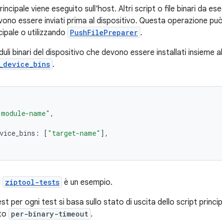
rincipale viene eseguito sull'host. Altri script o file binari da eseg
evono essere inviati prima al dispositivo. Questa operazione pu
ncipale o utilizzando
PushFilePreparer
.
uli binari del dispositivo che devono essere installati insieme al
_device_bins
.
"module-name"
,
vice_bins
:
[
"target-name"
],
l
ziptool-tests
è un esempio.
 test per ogni test si basa sullo stato di uscita dello script prin
ato
per-binary-timeout
.