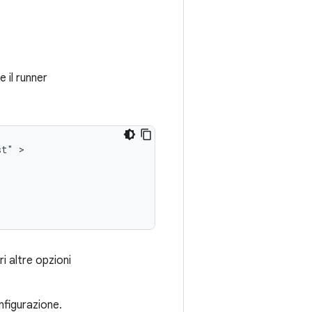
 il runner
st"
ri altre opzioni
nfigurazione.