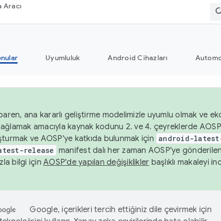
 Aracı
nular
Uyumluluk
Android Cihazları
Automo
baren, ana kararlı geliştirme modelimizle uyumlu olmak ve ek
nı sağlamak amacıyla kaynak kodunu 2. ve 4. çeyreklerde AOSP
şturmak ve AOSP'ye katkıda bulunmak için
android-latest
atest-release
manifest dalı her zaman AOSP'ye gönderile
zla bilgi için
AOSP'de yapılan değişiklikler
başlıklı makaleyi inc
Google, içerikleri tercih ettiğiniz dile çevirmek için