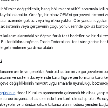
 bölümler değiştirilebilir, hangi bölümler statik?" sorusuyla ilgili o
aydalı olacaktır. Örneğin, bir cihaz OEM'si çerçeveyi, sistemi ve
ar üzerinde çok az veya hiç etkisi yoktur. Öte yandan uygulama 
ncak sistemin veya çerçevenin çoğu yönü üzerinde çok az kontrol
 kullanım alanındaki bir öğenin farklı test hedefleri ve bir dizi 
 Bu farklılıklara rağmen Trade Federation, test süreçlerinin her bi
le getirmelerine yardımcı olabilir.
i
onanım üretir ve genellikle Android sistemini ve çerçevelerini bu
onanım ve sistem düzeylerinde kararlılığı ve performansı korurk
erçeve değişikliklerinin mevcut uygulamalarla uyumluluğu bozmadığ
ngüsünün
Hedef Kurulum aşamasında çalışacak bir cihaz yanıp s
e süresi boyunca cihaz üzerinde tam kontrole sahip olur. Bu sa
ükleyebilir ve ardından cihazı kullanıcı alanı moduna yeniden başla