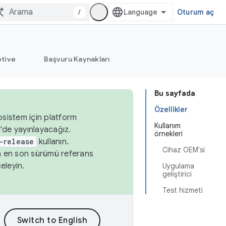
/
Oturum aç
tive
Başvuru Kaynakları
Bu sayfada
Özellikler
osistem için platform
Kullanım
'de yayınlayacağız.
örnekleri
-release
kullanın.
Cihaz OEM'si
n en son sürümü referans
eleyin.
Uygulama
geliştirici
Test hizmeti