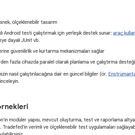
snek, ölçeklenebilir tasarım
lı Android testi çalıştırmak için yerleşik destek sunar:
araç kulla
ye dayalı JUnit vb.
erine güvenilirlik ve kurtarma mekanizmaları sağlar
irden fazla cihazda paralel olarak planlama ve çalıştırma desteği
zin nasıl çalıştırılacağına dair en güncel bilgiler (ör.
Enstrümant
 inceleyin.
örnekleri
n'ın modüler yapısı, mevcut oluşturma, test ve raporlama altya
r. Tradefed'in verimli ve ölçeklenebilir test uygulamaları sağlaya
labilirsiniz.