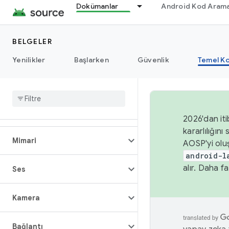
Dokümanlar
Android Kod Arama
BELGELER
Yenilikler
Başlarken
Güvenlik
Temel Ko
Genel bakış
2026'dan iti
kararlılığı
Mimari
AOSP'yi olu
android-l
alır. Daha fa
Ses
Kamera
Bağlantı