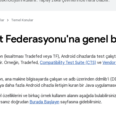
eknolojisini kullanır. Yapay zeka çevirilerinde hata olabilir.
lar
Temel Konular
t Federasyonu'na genel b
 (kısaltması Tradefed veya TF), Android cihazlarda test çalıştır
ir. Örneğin, Tradefed,
Compatibility Test Suite (CTS)
ve
Vendor
, ana makine bilgisayarda çalışan ve adb üzerinden ddmlib'i (DD
eya daha fazla Android cihazla iletişim kuran bir Java uygulamasıd
 özelliklerini ve birkaç örnek kullanım alanını aşağıda bulabilirsin
rsanız doğrudan
Burada Başlayın
sayfasına gidebilirsiniz.