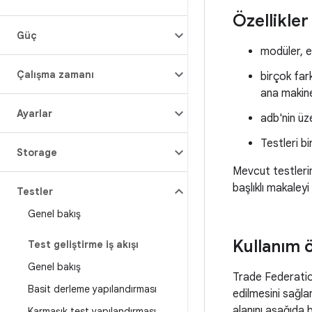
Özellikler
Güç
modüler, e
Çalışma zamanı
birçok fark
ana makine
Ayarlar
adb'nin üz
Testleri b
Storage
Mevcut testlerini
başlıklı makaleyi
Testler
Genel bakış
Kullanım 
Test geliştirme iş akışı
Genel bakış
Trade Federatio
Basit derleme yapılandırması
edilmesini sağla
alanını aşağıda bu
Karmaşık test yapılandırması