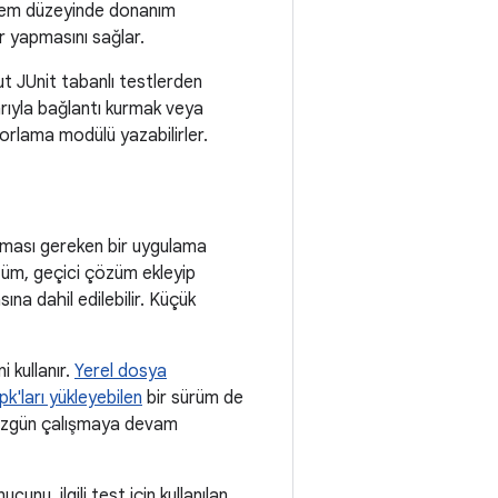
istem düzeyinde donanım
r yapmasını sağlar.
t JUnit tabanlı testlerden
arıyla bağlantı kurmak veya
porlama modülü yazabilirler.
lışması gereken bir uygulama
züm, geçici çözüm ekleyip
ına dahil edilebilir. Küçük
 kullanır.
Yerel dosya
k'ları yükleyebilen
bir sürüm de
 düzgün çalışmaya devam
nu, ilgili test için kullanılan