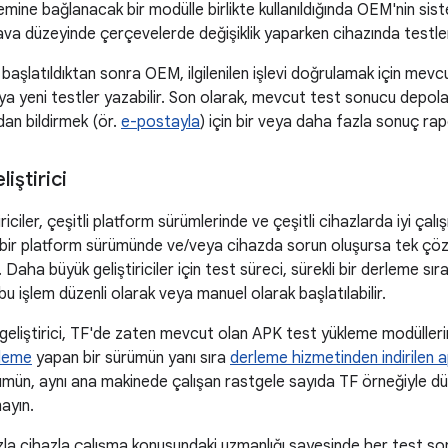
emine bağlanacak bir modülle birlikte kullanıldığında OEM'nin s
ava düzeyinde çerçevelerde değişiklik yaparken cihazında testle
şlatıldıktan sonra OEM, ilgilenilen işlevi doğrulamak için mevcu
eya yeni testler yazabilir. Son olarak, mevcut test sonucu depol
an bildirmek (ör.
e-postayla
) için bir veya daha fazla sonuç ra
iştirici
riciler, çeşitli platform sürümlerinde ve çeşitli cihazlarda iyi ça
li bir platform sürümünde ve/veya cihazda sorun oluşursa tek çö
aha büyük geliştiriciler için test süreci, sürekli bir derleme sıras
in bu işlem düzenli olarak veya manuel olarak başlatılabilir.
liştirici, TF'de zaten mevcut olan APK test yükleme modüllerini
kleme
yapan bir sürümün yanı sıra
derleme hizmetinden indirilen ap
sürümün, aynı ana makinede çalışan rastgele sayıda TF örneğiyle
ayın.
zla cihazla çalışma konusundaki uzmanlığı sayesinde her test sonucu