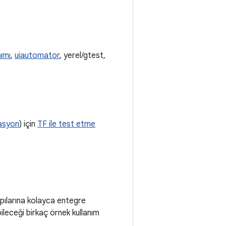
nımı
,
uiautomator
, yerel/gtest,
asyon
) için
TF ile test etme
pılarına kolayca entegre
bileceği birkaç örnek kullanım