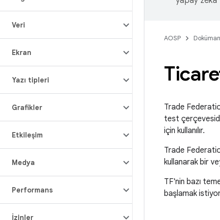
yapay zeka t
Veri
AOSP
Doküman
Ekran
Ticare
Yazı tipleri
Trade Federation
Grafikler
test çerçevesid
için kullanılır.
Etkileşim
Trade Federation
kullanarak bir v
Medya
TF'nin bazı temel
Performans
başlamak istiyo
İzinler