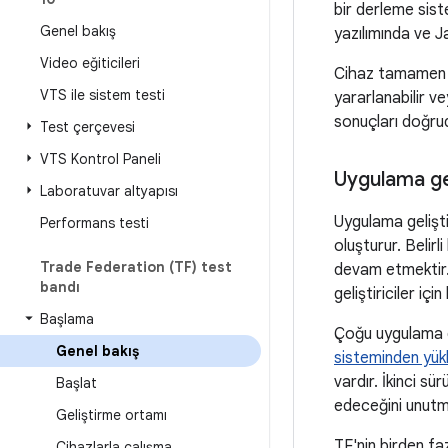
bir derleme sist
Genel bakış
yazılımında ve J
Video eğiticileri
Cihaz tamamen ba
VTS ile sistem testi
yararlanabilir v
sonuçları doğrud
Test çerçevesi
VTS Kontrol Paneli
Uygulama gel
Laboratuvar altyapısı
Uygulama gelişti
Performans testi
oluşturur. Belir
Trade Federation (TF) test
devam etmektir. D
bandı
geliştiriciler iç
Başlama
Çoğu uygulama ge
Genel bakış
sisteminden yü
vardır. İkinci 
Başlat
edeceğini unutm
Geliştirme ortamı
TF'nin birden fa
Cihazlarla çalışma