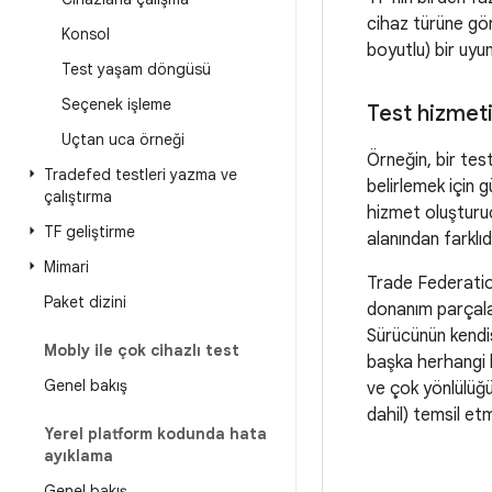
cihaz türüne gör
Konsol
boyutlu) bir uyum
Test yaşam döngüsü
Seçenek işleme
Test hizmet
Uçtan uca örneği
Örneğin, bir tes
Tradefed testleri yazma ve
belirlemek için g
çalıştırma
hizmet oluşturuc
TF geliştirme
alanından farklıdı
Mimari
Trade Federatio
Paket dizini
donanım parçalar
Sürücünün kendis
Mobly ile çok cihazlı test
başka herhangi b
Genel bakış
ve çok yönlülüğü
dahil) temsil et
Yerel platform kodunda hata
ayıklama
Genel bakış