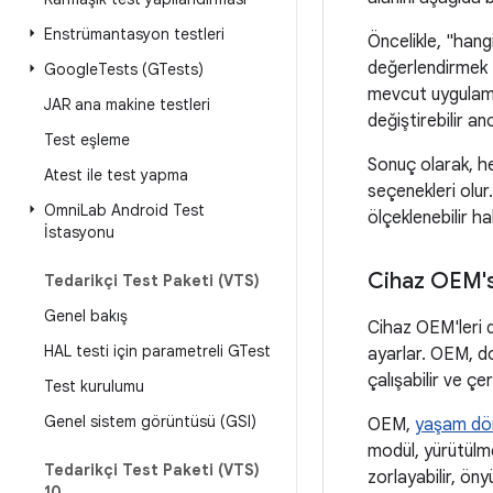
Enstrümantasyon testleri
Öncelikle, "hangi
değerlendirmek f
Google
Tests (GTests)
mevcut uygulamal
JAR ana makine testleri
değiştirebilir a
Test eşleme
Sonuç olarak, her
Atest ile test yapma
seçenekleri olur.
Omni
Lab Android Test
ölçeklenebilir ha
İstasyonu
Cihaz OEM's
Tedarikçi Test Paketi (VTS)
Genel bakış
Cihaz OEM'leri d
HAL testi için parametreli GTest
ayarlar. OEM, d
çalışabilir ve ç
Test kurulumu
Genel sistem görüntüsü (GSI)
OEM,
yaşam dö
modül, yürütülm
Tedarikçi Test Paketi (VTS)
zorlayabilir, öny
10