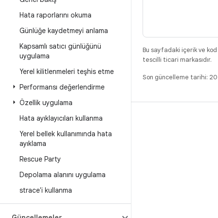
Hata raporlarını okuma
Günlüğe kaydetmeyi anlama
Kapsamlı satıcı günlüğünü
Bu sayfadaki içerik ve kod
uygulama
tescilli ticari markasıdır.
Yerel kilitlenmeleri teşhis etme
Son güncelleme tarihi: 
Performansı değerlendirme
Özellik uygulama
Hata ayıklayıcıları kullanma
DERLEME
Yerel bellek kullanımında hata
Android kod deposu
ayıklama
Gereksinimler
Rescue Party
İndirme
Depolama alanını uygulama
İkili programları önizle
strace'i kullanma
Fabrika ayarı görüntüleri
Sürücü ikili programları
Güncellemeler