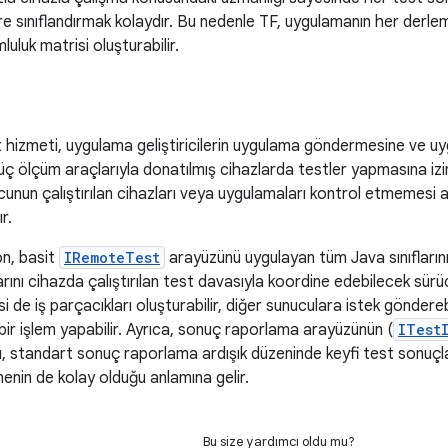
e sınıflandırmak kolaydır. Bu nedenle TF, uygulamanın her derlem
luluk matrisi oluşturabilir.
i
t hizmeti, uygulama geliştiricilerin uygulama göndermesine ve uy
üç ölçüm araçlarıyla donatılmış cihazlarda testler yapmasına izin 
unun çalıştırılan cihazları veya uygulamaları kontrol etmemesi aç
r.
n, basit
IRemoteTest
arayüzünü uygulayan tüm Java sınıflarını ç
ını cihazda çalıştırılan test davasıyla koordine edebilecek sürü
i de iş parçacıkları oluşturabilir, diğer sunuculara istek göndereb
ir işlem yapabilir. Ayrıca, sonuç raporlama arayüzünün (
ITest
, standart sonuç raporlama ardışık düzeninde keyfi test sonuçları
menin de kolay olduğu anlamına gelir.
Bu size yardımcı oldu mu?