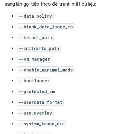
sang lần gọi tiếp theo để tránh mất dữ liệu:
--data_policy
--blank_data_image_mb
--kernel_path
--initramfs_path
--vm_manager
--enable_minimal_mode
--bootloader
--protected_vm
--userdata_format
--use_overlay
--system_image_dir