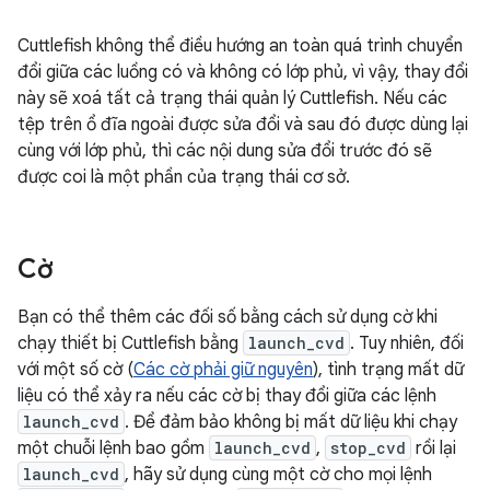
Cuttlefish không thể điều hướng an toàn quá trình chuyển
đổi giữa các luồng có và không có lớp phủ, vì vậy, thay đổi
này sẽ xoá tất cả trạng thái quản lý Cuttlefish. Nếu các
tệp trên ổ đĩa ngoài được sửa đổi và sau đó được dùng lại
cùng với lớp phủ, thì các nội dung sửa đổi trước đó sẽ
được coi là một phần của trạng thái cơ sở.
Cờ
Bạn có thể thêm các đối số bằng cách sử dụng cờ khi
chạy thiết bị Cuttlefish bằng
launch_cvd
. Tuy nhiên, đối
với một số cờ (
Các cờ phải giữ nguyên
), tình trạng mất dữ
liệu có thể xảy ra nếu các cờ bị thay đổi giữa các lệnh
launch_cvd
. Để đảm bảo không bị mất dữ liệu khi chạy
một chuỗi lệnh bao gồm
launch_cvd
,
stop_cvd
rồi lại
launch_cvd
, hãy sử dụng cùng một cờ cho mọi lệnh