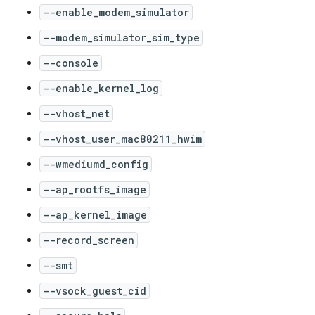
--enable_modem_simulator
--modem_simulator_sim_type
--console
--enable_kernel_log
--vhost_net
--vhost_user_mac80211_hwim
--wmediumd_config
--ap_rootfs_image
--ap_kernel_image
--record_screen
--smt
--vsock_guest_cid