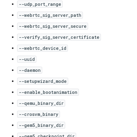
--udp_port_range
--webrtc_sig_server_path
--webrtc_sig_server_secure
--verify_sig_server_certificate
--webrtc_device_id
--uuid
--daemon
--setupwizard_mode
--enable_bootanimation
--qemu_binary_dir
--crosvm_binary
--gem5_binary_dir
--gem5_checkpoint_dir