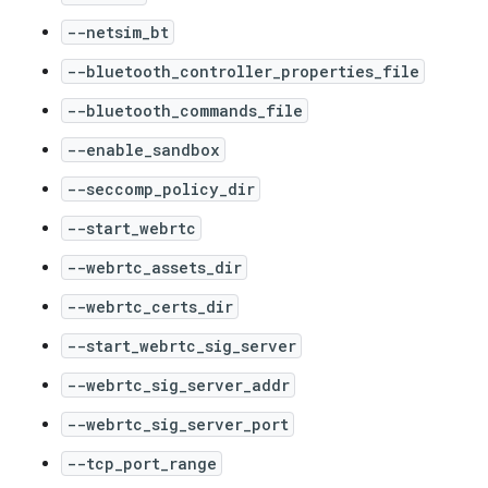
--netsim_bt
--bluetooth_controller_properties_file
--bluetooth_commands_file
--enable_sandbox
--seccomp_policy_dir
--start_webrtc
--webrtc_assets_dir
--webrtc_certs_dir
--start_webrtc_sig_server
--webrtc_sig_server_addr
--webrtc_sig_server_port
--tcp_port_range