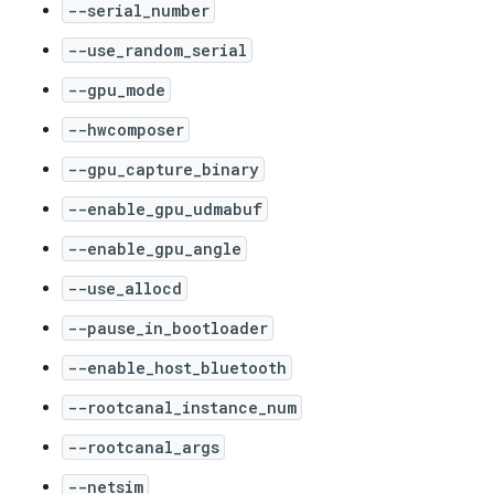
--serial_number
--use_random_serial
--gpu_mode
--hwcomposer
--gpu_capture_binary
--enable_gpu_udmabuf
--enable_gpu_angle
--use_allocd
--pause_in_bootloader
--enable_host_bluetooth
--rootcanal_instance_num
--rootcanal_args
--netsim