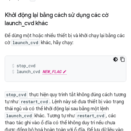
Khởi động lại bằng cách sử dụng các cờ
launch
_
cvd khác
Để dừng một hoặc nhiều thiết bị và khởi chạy lại bằng các
cờ
launch_cvd
khác, hãy chạy:
stop_cvd
launch_cvd 
NEW_FLAG
stop_cvd
thực hiện quy trình tắt không đúng cách tương
tự như
restart_cvd
. Lệnh này sẽ đưa thiết bị vào trạng
thái ngủ và có thể khởi động lại sau bằng một lệnh
launch_cvd
khác. Tương tự như
restart_cvd
, các
thao tác ghi vào ổ đĩa có thể không duy trì nếu chưa
được đồng bộ hoá hoàn toàn với ổ đĩa. Để lưu dữ liệu vào