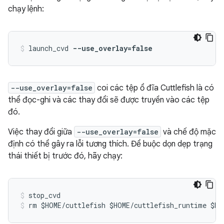
chạy lệnh:
launch_cvd 
--use_overlay=false
--use_overlay=false
coi các tệp ổ đĩa Cuttlefish là có
thể đọc-ghi và các thay đổi sẽ được truyền vào các tệp
đó.
Việc thay đổi giữa
--use_overlay=false
và chế độ mặc
định có thể gây ra lỗi tương thích. Để buộc dọn dẹp trạng
thái thiết bị trước đó, hãy chạy:
stop_cvd
rm $HOME/cuttlefish $HOME/cuttlefish_runtime $HO