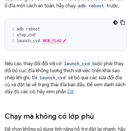
ổ đĩa một cách an toàn, hãy chạy
adb reboot
trước.
adb reboot
stop_cvd
launch_cvd 
NEW_FLAG
Nếu các thay đổi đối với cờ
launch_cvd
buộc phải thay
đổi bố cục đĩa không tương thích với việc triển khai sao
chép khi ghi, thì
launch_cvd
sẽ bỏ qua các sửa đổi đĩa
cũ và đặt lại về trạng thái đĩa ban đầu. Để xem danh sách
đầy đủ các cờ, hãy xem phần
Cờ
.
Chạy mà không có lớp phủ
Để chọn không sử dụng tính năng hỗ trợ đặt lại nhanh, hãy