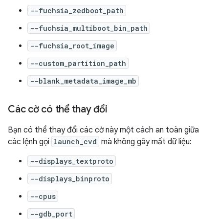
--fuchsia_zedboot_path
--fuchsia_multiboot_bin_path
--fuchsia_root_image
--custom_partition_path
--blank_metadata_image_mb
Các cờ có thể thay đổi
Bạn có thể thay đổi các cờ này một cách an toàn giữa
các lệnh gọi
launch_cvd
mà không gây mất dữ liệu:
--displays_textproto
--displays_binproto
--cpus
--gdb_port