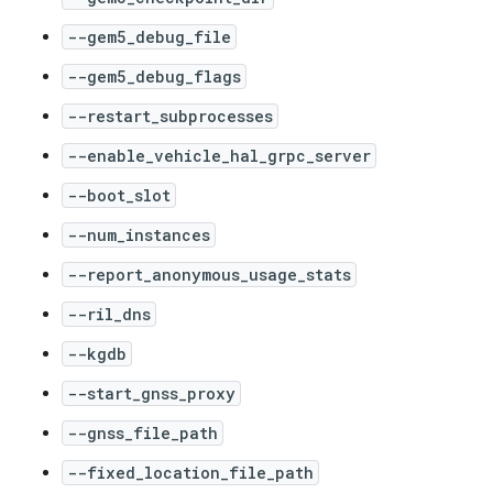
--gem5_debug_file
--gem5_debug_flags
--restart_subprocesses
--enable_vehicle_hal_grpc_server
--boot_slot
--num_instances
--report_anonymous_usage_stats
--ril_dns
--kgdb
--start_gnss_proxy
--gnss_file_path
--fixed_location_file_path