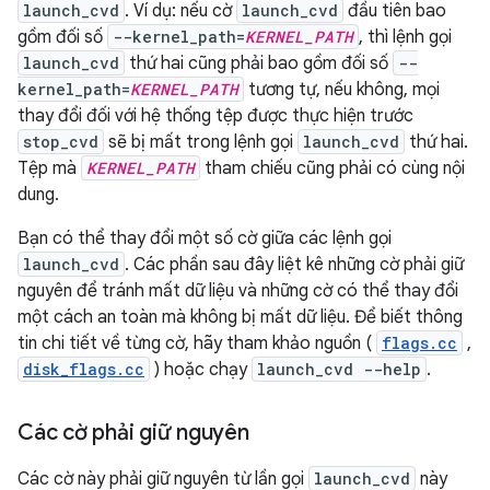
launch_cvd
. Ví dụ: nếu cờ
launch_cvd
đầu tiên bao
gồm đối số
--kernel_path=
KERNEL_PATH
, thì lệnh gọi
launch_cvd
thứ hai cũng phải bao gồm đối số
--
kernel_path=
KERNEL_PATH
tương tự, nếu không, mọi
thay đổi đối với hệ thống tệp được thực hiện trước
stop_cvd
sẽ bị mất trong lệnh gọi
launch_cvd
thứ hai.
Tệp mà
KERNEL_PATH
tham chiếu cũng phải có cùng nội
dung.
Bạn có thể thay đổi một số cờ giữa các lệnh gọi
launch_cvd
. Các phần sau đây liệt kê những cờ phải giữ
nguyên để tránh mất dữ liệu và những cờ có thể thay đổi
một cách an toàn mà không bị mất dữ liệu. Để biết thông
tin chi tiết về từng cờ, hãy tham khảo nguồn (
flags.cc
,
disk_flags.cc
) hoặc chạy
launch_cvd --help
.
Các cờ phải giữ nguyên
Các cờ này phải giữ nguyên từ lần gọi
launch_cvd
này