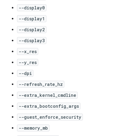
--display0
--display1
--display2
--display3
--x_res
--y_res
--dpi
--refresh_rate_hz
--extra_kernel_cmdline
--extra_bootconfig_args
--guest_enforce_security
--memory_mb