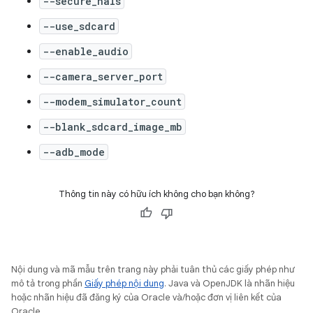
--secure_hals
--use_sdcard
--enable_audio
--camera_server_port
--modem_simulator_count
--blank_sdcard_image_mb
--adb_mode
Thông tin này có hữu ích không cho bạn không?
Nội dung và mã mẫu trên trang này phải tuân thủ các giấy phép như
mô tả trong phần
Giấy phép nội dung
. Java và OpenJDK là nhãn hiệu
hoặc nhãn hiệu đã đăng ký của Oracle và/hoặc đơn vị liên kết của
Oracle.