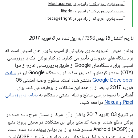
آسیب پذیری اجرای کد از راه دور در Mediaserver
آسیب پذیری اجرای کد از راه دور در libgdx
آسیب پذیری اجرای کد از راه دور در libstagefright
تاریخ انتشار 15 بهمن 1396 | به روز شده در 8 فوریه 2017
بولتن امنیتی اندروید حاوی جزئیاتی از آسیب پذیری های امنیتی است که
بر دستگاه های اندرویدی تأثیر می گذارد. در کنار بولتن، یک به‌روزرسانی
امنیتی برای دستگاه‌های Google از طریق به‌روزرسانی خارج از هوا
(OTA) منتشر کرده‌ایم. تصاویر سفت‌افزار دستگاه Google نیز در
سایت
Google Developer
منتشر شده است. سطوح وصله امنیتی 05
فوریه 2017 یا بعد از آن همه این مشکلات را برطرف می کند. برای
آشنایی با نحوه بررسی سطح وصله امنیتی دستگاه، به
برنامه به‌روزرسانی
Pixel و Nexus
مراجعه کنید.
در تاریخ 03 ژانویه 2017 یا قبل از آن، شرکا از مسائل شرح داده شده در
بولتن مطلع شدند. وصله کد منبع برای این مشکلات در مخزن پروژه منبع
باز Android (AOSP) منتشر شده و از این بولتن پیوند داده شده است.
این بولتن همچنین شامل پیوندهایی به وصله های خارج از AOSP است.