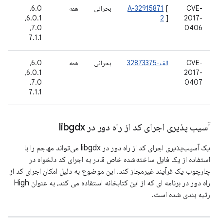
CVE-
[
A-32915871
بحرانی
همه
6.0،
14
2017-
]
2
6.0.1،
نو
16
7.0،
0406
7.1.1
CVE-
الف-32873375
بحرانی
همه
6.0،
12
2017-
6.0.1،
نو
16
7.0،
0407
7.1.1
آسیب پذیری اجرای کد از راه دور در libgdx
یک آسیب‌پذیری اجرای کد از راه دور در libgdx می‌تواند مهاجم را با
استفاده از یک فایل ساخته‌شده خاص قادر به اجرای کد دلخواه در
چارچوب یک فرآیند غیرمجاز کند. این موضوع به دلیل امکان اجرای کد از
راه دور در برنامه ای که از این کتابخانه استفاده می کند، به عنوان High
رتبه بندی شده است.