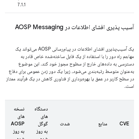
7.1.1
آسیب پذیری افشای اطلاعات در AOSP Messaging
یک آسیب‌پذیری افشای اطلاعات در پیام‌رسانی AOSP می‌تواند یک
مهاجم راه دور را با استفاده از یک فایل ساخته‌شده خاص قادر به
دسترسی به داده‌های خارج از سطوح مجوز خود کند. این موضوع
به‌عنوان متوسط ​​رتبه‌بندی می‌شود، زیرا یک دور زدن عمومی برای دفاع
در سطح کاربر در عمق یا بهره‌برداری از فناوری کاهش در یک فرآیند ممتاز
است.
دستگاه
نسخه
های
های
ت
CVE
منابع
شدت
گوگل
AOSP
گ
به روز
به روز
ش
شده
شده