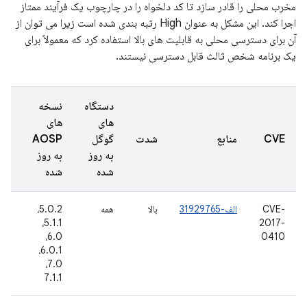
مخرب محلی را قادر سازد تا کد دلخواه را در چارچوب یک فرآیند ممتاز
اجرا کند. این مشکل به عنوان High رتبه بندی شده است زیرا می توان از
آن برای دسترسی محلی به قابلیت های بالا استفاده کرد که معمولاً برای
یک برنامه شخص ثالث قابل دسترسی نیستند.
دستگاه
نسخه
های
های
تار
CVE
منابع
شدت
گوگل
AOSP
گز
به روز
به روز
شد
شده
شده
CVE-
الف-31929765
بالا
همه
5.0.2،
2 
16
5.1.1،
2017-
6.0،
0410
6.0.1،
7.0،
7.1.1