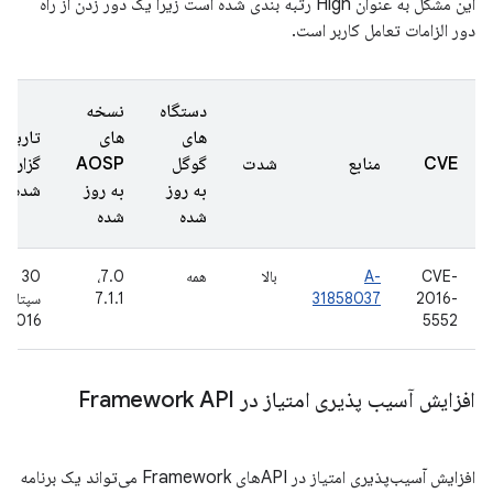
این مشکل به عنوان High رتبه بندی شده است زیرا یک دور زدن از راه
دور الزامات تعامل کاربر است.
دستگاه
نسخه
های
های
تاریخ
CVE
منابع
شدت
گوگل
AOSP
گزارش
به روز
به روز
شده
شده
شده
CVE-
A-
بالا
همه
7.0،
30
2016-
31858037
7.1.1
سپتامبر
2016
5552
افزایش آسیب پذیری امتیاز در Framework API
افزایش آسیب‌پذیری امتیاز در APIهای Framework می‌تواند یک برنامه