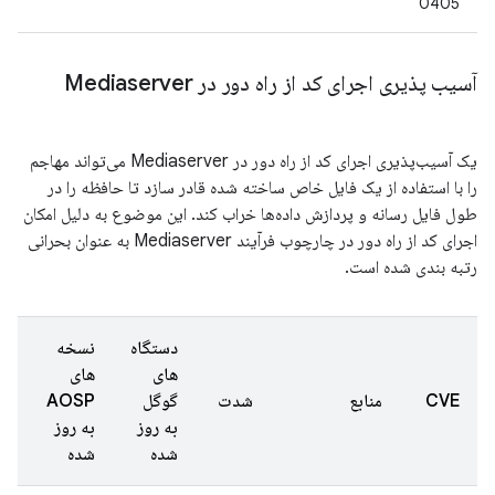
0405
آسیب پذیری اجرای کد از راه دور در Mediaserver
یک آسیب‌پذیری اجرای کد از راه دور در Mediaserver می‌تواند مهاجم
را با استفاده از یک فایل خاص ساخته شده قادر سازد تا حافظه را در
طول فایل رسانه و پردازش داده‌ها خراب کند. این موضوع به دلیل امکان
اجرای کد از راه دور در چارچوب فرآیند Mediaserver به عنوان بحرانی
رتبه بندی شده است.
دستگاه
نسخه
های
های
تا
CVE
منابع
شدت
گوگل
AOSP
گز
به روز
به روز
شد
شده
شده