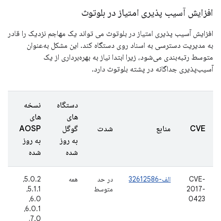
افزایش آسیب پذیری امتیاز در بلوتوث
افزایش آسیب پذیری امتیاز در بلوتوث می تواند یک مهاجم نزدیک را قادر
به مدیریت دسترسی به اسناد روی دستگاه کند. این مشکل به‌عنوان
متوسط ​​رتبه‌بندی می‌شود، زیرا ابتدا نیاز به بهره‌برداری از یک
آسیب‌پذیری جداگانه در پشته بلوتوث دارد.
دستگاه
نسخه
های
های
تا
CVE
منابع
شدت
گوگل
AOSP
گ
به روز
به روز
ش
شده
شده
CVE-
الف-32612586
در حد
همه
5.0.2،
2
2017-
متوسط
5.1.1،
نو
6
6.0،
0423
6.0.1،
7.0،