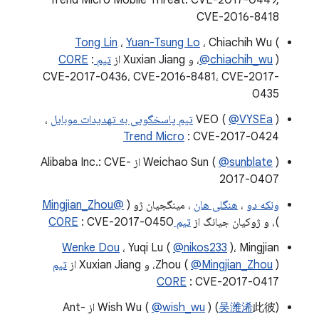
Trend Micro Mobile Threat: CVE-2017-0449,
CVE-2016-8418
Tong Lin
،
Yuan-Tsung Lo
، Chiachih Wu (
)، و Xuxian Jiang از
@chiachih_wu
تیم C0RE
:
CVE-2017-0436، CVE-2016-8481، CVE-2017-
0435
)
@VYSEa
VEO (
تیم پاسخگویی به تهدیدات موبایل
،
Trend Micro
: CVE-2017-0424
@sunblate
Weichao Sun (
) از Alibaba Inc.: CVE-
2017-0407
ونکه دو
،
هنگلی هان
، مینگجیان ژو (
@Mingjian_Zhou
)، و ژوکیان جیانگ از
تیم C0RE
: CVE-2017-0450
Wenke Dou
، Yuqi Lu (
@nikos233
)، Mingjian
)، و Xuxian Jiang از
@Mingjian_Zhou
Zhou (
تیم
C0RE
: CVE-2017-0417
吴潍浠
) (
@wish_wu
Wish Wu (
此彼) از Ant-