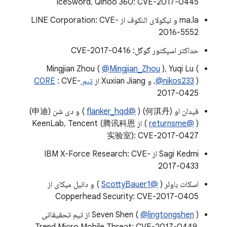
IceSword، Qihoo 360: CVE-2017-0445
ma.la و نیکولای النکوف از LINE Corporation: CVE-
2016-5552
حداکثر اسپکتور گوگل: CVE-2017-0416
Mingjian Zhou (
@Mingjian_Zhou
)، Yuqi Lu (
)، و Xuxian Jiang از
@nikos233
تیم C0RE
: CVE-
2017-0425
قیدان او (何淇丹) (
@flanker_hqd
) و دی شن (申迪)
(
@returnsme
) از KeenLab، Tencent (腾讯科恩
实验室): CVE-2017-0427
Sagi Kedmi از IBM X-Force Research: CVE-
2017-0433
اسکات باوئر (
@ScottyBauer1
) و دانیل میکای از
Copperhead Security: CVE-2017-0405
@lingtongshen
Seven Shen (
) از تیم تحقیقاتی