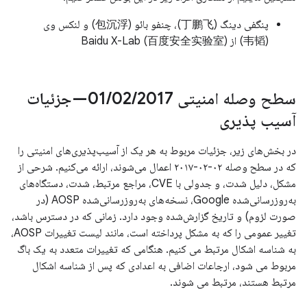
پنگفی دینگ (丁鹏飞)، چنفو بائو (包沉浮) و لنکس وی
(韦韬) از Baidu X-Lab (百度安全实验室)
سطح وصله امنیتی 01
/
02
/
2017—جزئیات
آسیب پذیری
در بخش‌های زیر، جزئیات مربوط به هر یک از آسیب‌پذیری‌های امنیتی را
که در سطح وصله ۰۲-۰۲-۲۰۱۷ اعمال می‌شوند، ارائه می‌کنیم. شرحی از
مشکل، دلیل شدت، و جدولی با CVE، مراجع مرتبط، شدت، دستگاه‌های
به‌روزرسانی‌شده Google، نسخه‌های به‌روزرسانی‌شده AOSP (در
صورت لزوم) و تاریخ گزارش‌شده وجود دارد. زمانی که در دسترس باشد،
تغییر عمومی را که به مشکل پرداخته است، مانند لیست تغییرات AOSP،
به شناسه اشکال مرتبط می کنیم. هنگامی که تغییرات متعدد به یک باگ
مربوط می شود، ارجاعات اضافی به اعدادی که پس از شناسه اشکال
مرتبط هستند، مرتبط می شوند.