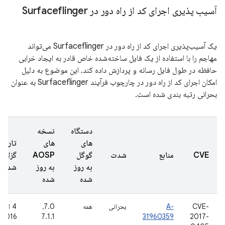
آسیب پذیری اجرای کد از راه دور در Surfaceflinger
یک آسیب‌پذیری اجرای کد از راه دور در Surfaceflinger می‌تواند
مهاجم را با استفاده از یک فایل ساخته‌شده خاص قادر به ایجاد خرابی
حافظه در طول فایل رسانه و پردازش داده کند. این موضوع به دلیل
امکان اجرای کد از راه دور در چارچوب فرآیند Surfaceflinger به عنوان
بحرانی رتبه بندی شده است.
دستگاه
نسخه
های
های
تاریخ
CVE
منابع
شدت
گوگل
AOSP
گزارش
به روز
به روز
شده
شده
شده
CVE-
A-
بحرانی
همه
7.0،
4 اکتب
2016
7.1.1
31960359
2017-