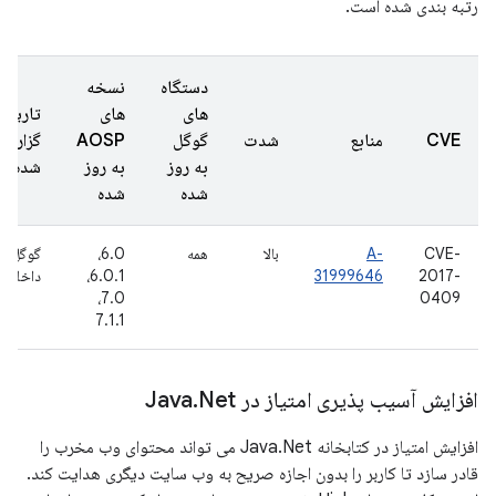
رتبه بندی شده است.
دستگاه
نسخه
های
های
تاریخ
CVE
منابع
شدت
گوگل
AOSP
گزارش
به روز
به روز
شده
شده
شده
CVE-
A-
بالا
همه
6.0،
گوگل
2017-
31999646
6.0.1،
داخلی
7.0،
0409
7.1.1
افزایش آسیب پذیری امتیاز در Java
Net
.
افزایش امتیاز در کتابخانه Java.Net می تواند محتوای وب مخرب را
قادر سازد تا کاربر را بدون اجازه صریح به وب سایت دیگری هدایت کند.