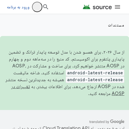
ورود به برنامه
مستندات
از سال ۲۰۲۶، برای همسو شدن با مدل توسعه پایدار ترانک و تضمین
پایداری پلتفرم برای اکوسیستم، کد منبع را در سه‌ماهه دوم و چهارم
در AOSP منتشر خواهیم کرد. برای ساخت و مشارکت در AOSP،
android-latest-release
استفاده کنید. شاخه مانیفست
android-latest-release
همیشه به جدیدترین نسخه منتشر
شده در AOSP ارجاع می‌دهد. برای اطلاعات بیشتر، به
تغییرات در
AOSP
مراجعه کنید.
این صفحه به‌وسیله
ترجمه شده است.