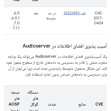
CVE-
الف-32322450
در حد
همه
6.0،
0
2017-
متوسط
6.0.1،
ا
6
7.0،
0424
7.1.1
آسیب پذیری افشای اطلاعات در Audioserver
یک آسیب‌پذیری افشای اطلاعات در Audioserver می‌تواند یک برنامه
مخرب محلی را قادر به دسترسی به داده‌های خارج از سطوح مجوز خود
کند. این مشکل به‌عنوان متوسط ​​رتبه‌بندی شده است زیرا می‌توان از آن
برای دسترسی به داده‌های حساس بدون اجازه استفاده کرد.
دستگاه
نسخه
های
های
ت
CVE
منابع
شدت
گوگل
AOSP
گ
به روز
به روز
ش