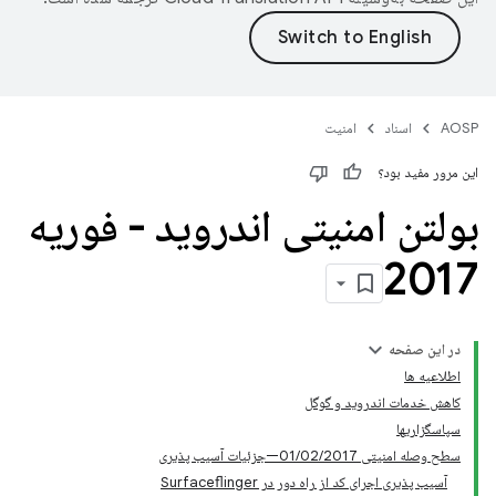
AOSP
اسناد
امنیت
این مرور مفید بود؟
بولتن امنیتی اندروید - فوریه
2017
در این صفحه
اطلاعیه ها
کاهش خدمات اندروید و گوگل
سپاسگزاریها
سطح وصله امنیتی 01/02/2017—جزئیات آسیب پذیری
آسیب پذیری اجرای کد از راه دور در Surfaceflinger