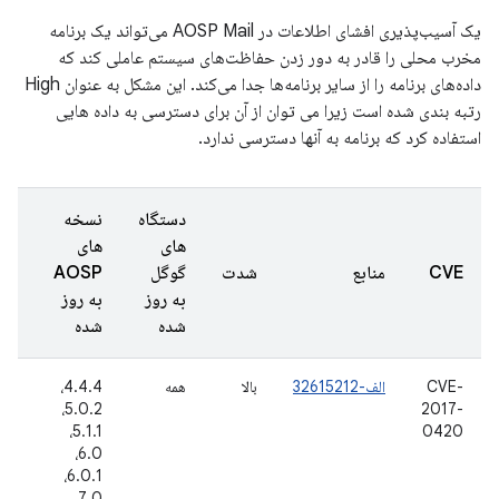
یک آسیب‌پذیری افشای اطلاعات در AOSP Mail می‌تواند یک برنامه
مخرب محلی را قادر به دور زدن حفاظت‌های سیستم عاملی کند که
داده‌های برنامه را از سایر برنامه‌ها جدا می‌کند. این مشکل به عنوان High
رتبه بندی شده است زیرا می توان از آن برای دسترسی به داده هایی
استفاده کرد که برنامه به آنها دسترسی ندارد.
دستگاه
نسخه
های
های
تار
CVE
منابع
شدت
گوگل
AOSP
گزا
به روز
به روز
شد
شده
شده
CVE-
الف-32615212
بالا
همه
4.4.4،
12
2017-
5.0.2،
سپت
016
5.1.1،
0420
6.0،
6.0.1،
7.0،