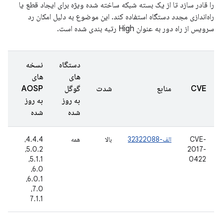
را قادر سازد تا از یک بسته شبکه ساخته شده ویژه برای ایجاد قطع یا
راه‌اندازی مجدد دستگاه استفاده کند. این موضوع به دلیل امکان رد
سرویس از راه دور به عنوان High رتبه بندی شده است.
دستگاه
نسخه
های
های
تا
CVE
منابع
شدت
گوگل
AOSP
گز
به روز
به روز
شد
شده
شده
CVE-
الف-32322088
بالا
همه
4.4.4،
20
2017-
5.0.2،
اکت
16
5.1.1،
0422
6.0،
6.0.1،
7.0،
7.1.1