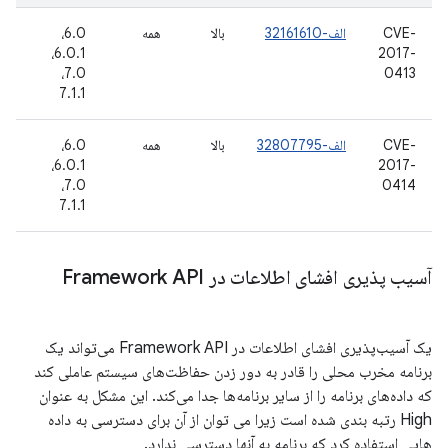
CVE-
الف-32161610
بالا
همه
6.0،
13
2017-
6.0.1،
اکت
16
7.0،
0413
7.1.1
CVE-
الف-32807795
بالا
همه
6.0،
10
2017-
6.0.1،
نو
16
7.0،
0414
7.1.1
آسیب پذیری افشای اطلاعات در Framework API
یک آسیب‌پذیری افشای اطلاعات در Framework API می‌تواند یک
برنامه مخرب محلی را قادر به دور زدن حفاظت‌های سیستم عاملی کند
که داده‌های برنامه را از سایر برنامه‌ها جدا می‌کند. این مشکل به عنوان
High رتبه بندی شده است زیرا می توان از آن برای دسترسی به داده
هایی استفاده کرد که برنامه به آنها دسترسی ندارد.