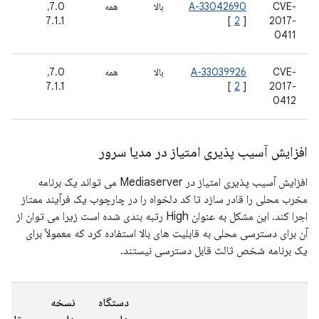
CVE-
A-33042690
بالا
همه
7.0،
21
2017-
]
2
[
7.1.1
نوا
16
0411
CVE-
A-33039926
بالا
همه
7.0،
21
2017-
]
2
[
7.1.1
نوا
16
0412
افزایش آسیب پذیری امتیاز در مدیا سرور
افزایش آسیب پذیری امتیاز در Mediaserver می تواند یک برنامه
مخرب محلی را قادر سازد تا کد دلخواه را در چارچوب یک فرآیند ممتاز
اجرا کند. این مشکل به عنوان High رتبه بندی شده است زیرا می توان از
آن برای دسترسی محلی به قابلیت های بالا استفاده کرد که معمولاً برای
یک برنامه شخص ثالث قابل دسترسی نیستند.
دستگاه
نسخه