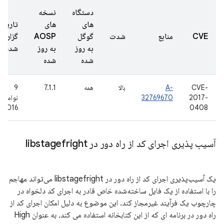
دستگاه
نسخه
های
های
تاریخ
CVE
منابع
شدت
گوگل
AOSP
گزارش
به روز
به روز
شده
شده
شده
CVE-
A-
بالا
همه
7.1.1
9
2017-
32769670
نوامبر
2016
0408
آسیب پذیری اجرای کد از راه دور در libstagefright
یک آسیب‌پذیری اجرای کد از راه دور در libstagefright می‌تواند مهاجم
را با استفاده از یک فایل ساخته‌شده خاص قادر به اجرای کد دلخواه در
چارچوب یک فرآیند غیرمجاز کند. این موضوع به دلیل امکان اجرای کد از
راه دور در برنامه ای که از این کتابخانه استفاده می کند، به عنوان High