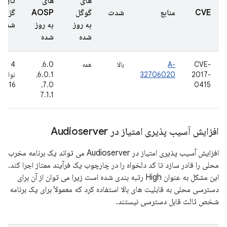
های
های
تاریخ
CVE
منابع
شدت
گوگل
AOSP
گزار
به روز
به روز
شده
شده
شده
CVE-
A-
بالا
همه
6.0،
4
2017-
32706020
6.0.1،
نوامبر
2016
7.0،
0415
7.1.1
افزایش آسیب پذیری امتیاز در Audioserver
افزایش آسیب پذیری امتیاز در Audioserver می تواند یک برنامه مخرب
محلی را قادر سازد تا کد دلخواه را در چارچوب یک فرآیند ممتاز اجرا کند.
این مشکل به عنوان High رتبه بندی شده است زیرا می توان از آن برای
دسترسی محلی به قابلیت های بالا استفاده کرد که معمولاً برای یک برنامه
شخص ثالث قابل دسترسی نیستند.