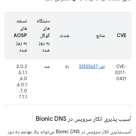
دستگاه
نسخه
های
های
تا
CVE
منابع
شدت
گوگل
AOSP
گز
به روز
به روز
شد
شده
شده
CVE-
الف-32555637
بالا
همه
5.0.2،
گو
2017-
5.1.1،
داخ
6.0،
0421
6.0.1،
7.0،
7.1.1
آسیب پذیری انکار سرویس در Bionic DNS
آسیب‌پذیری انکار سرویس در Bionic DNS می‌تواند یک مهاجم راه دور