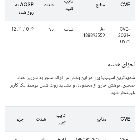
تایپ
CVE
منابع
شدت
AOSP به
کنید
روز شده
CVE-
A-
شناسه
بالا
9، 10، 11، 12
188893559
2021-
0971
اجزای هسته
شدیدترین آسیب‌پذیری در این بخش می‌تواند منجر به سرریز اعداد
صحیح، نوشتن خارج از محدوده، و تشدید روت شدن توسط یک کاربر
غیرمجاز شود.
تایپ
CVE
منابع
شدت
جزء
کنید
CVE-
الف-195082750
EoP
بالا
سیستم