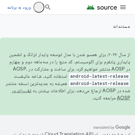
ورود به برنامه
مستندات
از سال ۲۰۲۶، برای همسو شدن با مدل توسعه پایدار ترانک و تضمین
پایداری پلتفرم برای اکوسیستم، کد منبع را در سه‌ماهه دوم و چهارم
در AOSP منتشر خواهیم کرد. برای ساخت و مشارکت در AOSP،
android-latest-release
استفاده کنید. شاخه مانیفست
android-latest-release
همیشه به جدیدترین نسخه منتشر
شده در AOSP ارجاع می‌دهد. برای اطلاعات بیشتر، به
تغییرات در
AOSP
مراجعه کنید.
این صفحه به‌وسیله
ترجمه شده است.