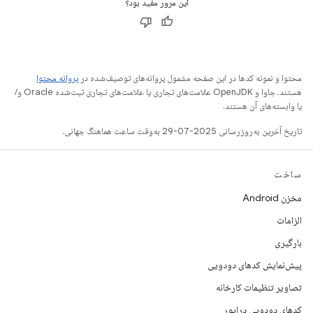
این مرور مفید بود؟
محتوا و نمونه کدها در این صفحه مشمول پروانه‌های توصیف‌شده در
پروانه محتوا
هستند. جاوا و OpenJDK علامت‌های تجاری یا علامت‌های تجاری ثبت‌شده Oracle و/
یا وابسته‌های آن هستند.
تاریخ آخرین به‌روزرسانی 2025-07-29 به‌وقت ساعت هماهنگ جهانی.
ساخت
مخزن Android
الزامات
بارگیری
پیش‌نمایش کدهای دودویی
تصاویر تنظیمات کارخانه
کدهای دودویی درایور