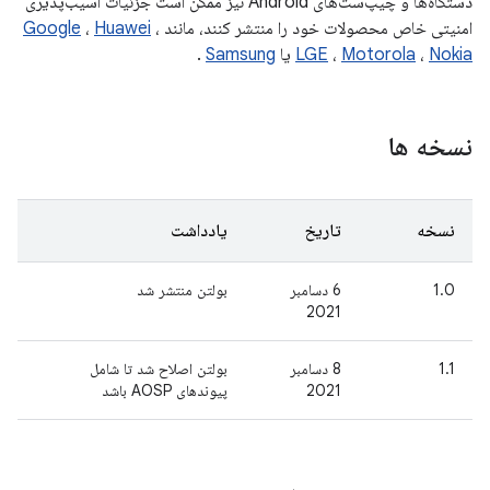
دستگاه‌ها و چیپ‌ست‌های Android نیز ممکن است جزئیات آسیب‌پذیری
امنیتی خاص محصولات خود را منتشر کنند، مانند
،
Huawei
،
Google
Nokia
،
Motorola
،
LGE
یا
Samsung
.
نسخه ها
نسخه
تاریخ
یادداشت
1.0
6 دسامبر
بولتن منتشر شد
2021
1.1
8 دسامبر
بولتن اصلاح شد تا شامل
2021
پیوندهای AOSP باشد