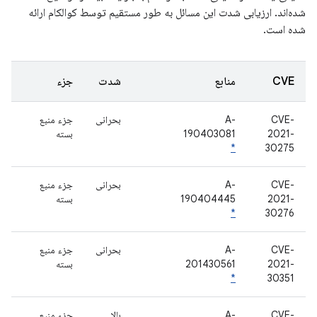
شده‌اند. ارزیابی شدت این مسائل به طور مستقیم توسط کوالکام ارائه
شده است.
CVE
منابع
شدت
جزء
CVE-
A-
بحرانی
جزء منبع
2021-
190403081
بسته
*
30275
CVE-
A-
بحرانی
جزء منبع
2021-
190404445
بسته
*
30276
CVE-
A-
بحرانی
جزء منبع
2021-
201430561
بسته
*
30351
CVE-
A-
بالا
جزء منبع