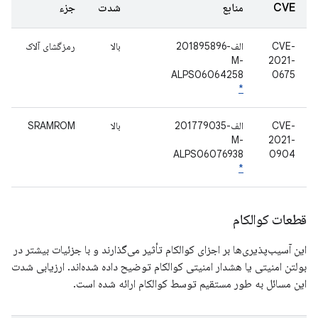
CVE
منابع
شدت
جزء
CVE-
الف-201895896
بالا
رمزگشای آلاک
M-
2021-
ALPS06064258
0675
*
CVE-
الف-201779035
بالا
SRAMROM
M-
2021-
ALPS06076938
0904
*
قطعات کوالکام
این آسیب‌پذیری‌ها بر اجزای کوالکام تأثیر می‌گذارند و با جزئیات بیشتر در
بولتن امنیتی یا هشدار امنیتی کوالکام توضیح داده شده‌اند. ارزیابی شدت
این مسائل به طور مستقیم توسط کوالکام ارائه شده است.