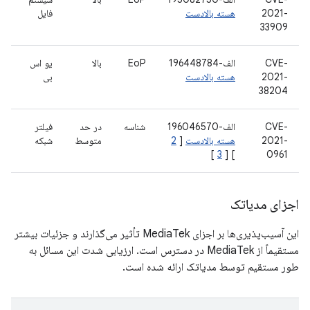
2021-
هسته بالادست
فایل
33909
CVE-
الف-196448784
EoP
بالا
یو اس
2021-
هسته بالادست
بی
38204
CVE-
الف-196046570
شناسه
در حد
فیلتر
2021-
هسته بالادست
[
2
متوسط
شبکه
]
3
] [
0961
اجزای مدیاتک
این آسیب‌پذیری‌ها بر اجزای MediaTek تأثیر می‌گذارند و جزئیات بیشتر
مستقیماً از MediaTek در دسترس است. ارزیابی شدت این مسائل به
طور مستقیم توسط مدیاتک ارائه شده است.