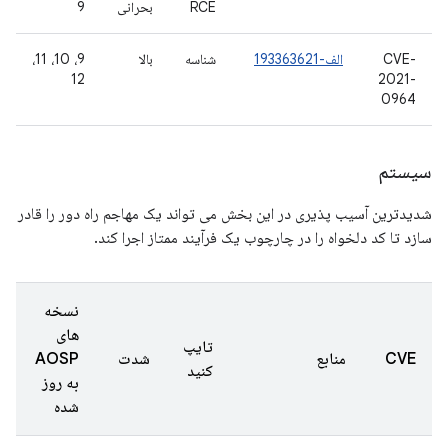
RCE
بحرانی
9
CVE-
الف-193363621
شناسه
بالا
9، 10، 11،
12
2021-
0964
سیستم
شدیدترین آسیب پذیری در این بخش می تواند یک مهاجم راه دور را قادر
سازد تا کد دلخواه را در چارچوب یک فرآیند ممتاز اجرا کند.
نسخه
های
تایپ
CVE
منابع
شدت
AOSP
کنید
به روز
شده