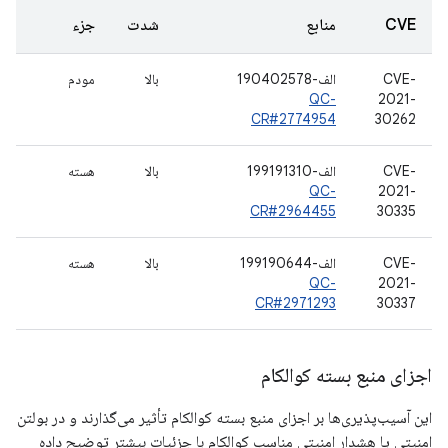
CVE
منابع
شدت
جزء
CVE-
الف-190402578
بالا
مودم
QC-
2021-
CR#2774954
30262
CVE-
الف-199191310
بالا
هسته
QC-
2021-
CR#2964455
30335
CVE-
الف-199190644
بالا
هسته
QC-
2021-
CR#2971293
30337
اجزای منبع بسته کوالکام
این آسیب‌پذیری‌ها بر اجزای منبع بسته کوالکام تأثیر می‌گذارند و در بولتن
امنیتی یا هشدار امنیتی مناسب کوالکام با جزئیات بیشتر توضیح داده