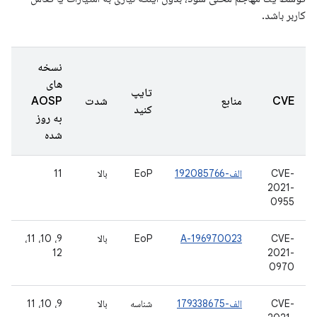
کاربر باشد.
نسخه
های
تایپ
CVE
منابع
شدت
AOSP
کنید
به روز
شده
CVE-
الف-192085766
EoP
بالا
11
2021-
0955
CVE-
A-196970023
EoP
بالا
9، 10، 11،
12
2021-
0970
CVE-
الف-179338675
شناسه
بالا
9، 10، 11