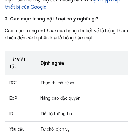
mật của thiết bị, hãy đọc hướng dẫn trên
lịch cập nhật
thiết bị của Google
.
2. Các mục trong cột
Loại
có ý nghĩa gì?
Các mục trong cột
Loại
của bảng chi tiết về lỗ hổng tham
chiếu đến cách phân loại lỗ hổng bảo mật.
Từ viết
Định nghĩa
tắt
RCE
Thực thi mã từ xa
EoP
Nâng cao đặc quyền
ID
Tiết lộ thông tin
Yêu cầu
Từ chối dịch vụ