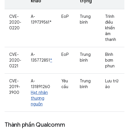
khảo
trọng
CVE-
A-
EoP
Trung
Trình
2020-
139739561*
bình
điều
0220
khiển
âm
thanh
CVE-
A-
EoP
Trung
Bình
2020-
135772851
*
bình
bơm
0221
phun
CVE-
A-
Yêu
Trung
Lưu trữ
2019-
131891260
cầu
bình
ảo
3900
Hạt nhân
thượng
nguồn
Thành phần Qualcomm