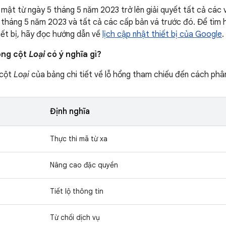
mật từ ngày 5 tháng 5 năm 2023 trở lên giải quyết tất cả các 
tháng 5 năm 2023 và tất cả các cấp bản vá trước đó. Để tìm h
ết bị, hãy đọc hướng dẫn về
lịch cập nhật thiết bị của Google
.
ong cột
Loại
có ý nghĩa gì?
 cột
Loại
của bảng chi tiết về lỗ hổng tham chiếu đến cách phân
Định nghĩa
Thực thi mã từ xa
Nâng cao đặc quyền
Tiết lộ thông tin
Từ chối dịch vụ