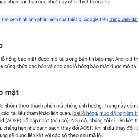
ấp nhận các bản cập nhật này cho thiết bị của họ.
 thể xem hình ảnh phần mềm của thiết bị Google trên
trang web dàn
o
 lỗ hổng bảo mật được mô tả trong Bản tin bảo mật Android th
e cũng chứa các bản vá cho các lỗ hổng bảo mật được mô tả 
o mật
ợc nhóm theo thành phần mà chúng ảnh hưởng. Trang này có nộ
các tài liệu tham khảo liên quan,
loại lỗ hổng
,
mức độ nghiêm t
d (AOSP) đã cập nhật (nếu có). Nếu có, chúng tôi sẽ liên kết th
i, chẳng hạn như danh sách thay đổi AOSP. Khi nhiều thay đổi li
ng sẽ được liên kết với các số theo sau mã lỗi.