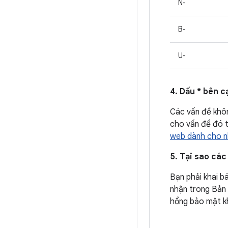
N-
B-
U-
4. Dấu * bên c
Các vấn đề khôn
cho vấn đề đó t
web dành cho n
5. Tại sao các
Bạn phải khai b
nhận trong Bản 
hổng bảo mật kh