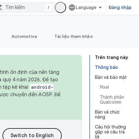
/
Đăng nhập
Automotive
Tài liệu tham khảo
Trên trang này
Thông báo
tính ổn định của nền tảng
Bản vá bảo mật
và quý 4 năm 2026. Để tạo
h tệp kê khai
android-
Pixel
được chuyển đến AOSP. Để
Thành phần
Qualcomm
Bản vá chức
năng
Câu hỏi thường
gặp và câu trả
lời