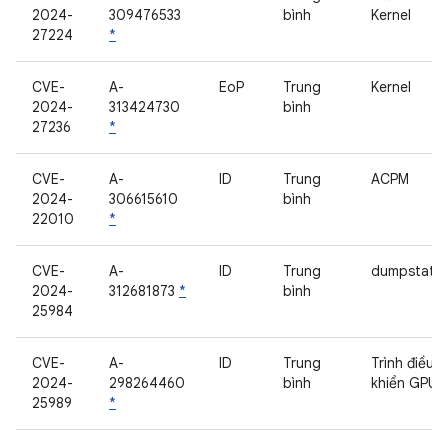
2024-
309476533
bình
Kernel
27224
*
CVE-
A-
EoP
Trung
Kernel
2024-
313424730
bình
27236
*
CVE-
A-
ID
Trung
ACPM
2024-
306615610
bình
22010
*
CVE-
A-
ID
Trung
dumpstate
2024-
312681873
*
bình
25984
CVE-
A-
ID
Trung
Trình điều
2024-
298264460
bình
khiển GPU
25989
*