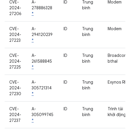
CVE-
A-
ID
Trung
Modem
2024-
278886328
bình
27206
*
CVE-
A-
ID
Trung
Modem
2024-
294120239
bình
27223
*
CVE-
A-
ID
Trung
Broadcom
2024-
261588845
bình
bthal
27225
*
CVE-
A-
ID
Trung
Exynos RIL
2024-
305721314
bình
27230
*
CVE-
A-
ID
Trung
Trình tải
2024-
305099745
bình
khởi động
27237
*