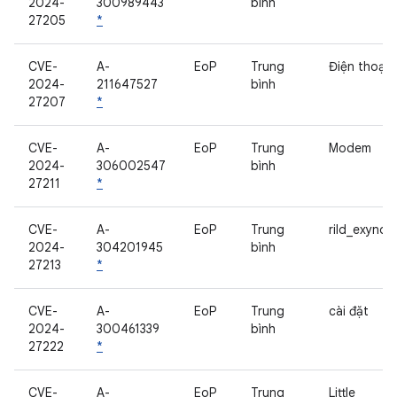
2024-
300989443
bình
27205
*
CVE-
A-
EoP
Trung
Điện thoại
2024-
211647527
bình
27207
*
CVE-
A-
EoP
Trung
Modem
2024-
306002547
bình
27211
*
CVE-
A-
EoP
Trung
rild_exynos
2024-
304201945
bình
27213
*
CVE-
A-
EoP
Trung
cài đặt
2024-
300461339
bình
27222
*
CVE-
A-
EoP
Trung
Little