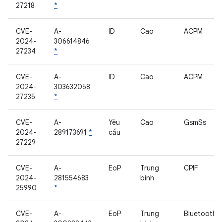
27218
*
CVE-
A-
ID
Cao
ACPM
2024-
306614846
27234
*
CVE-
A-
ID
Cao
ACPM
2024-
303632058
27235
*
CVE-
A-
Yêu
Cao
GsmSs
2024-
289173691
*
cầu
27229
CVE-
A-
EoP
Trung
CPIF
2024-
281554683
bình
25990
*
CVE-
A-
EoP
Trung
Bluetooth