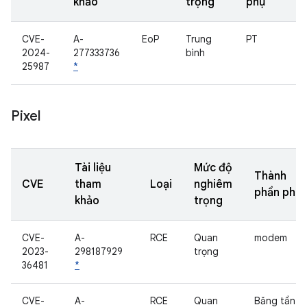
khảo
trọng
phụ
CVE-
A-
EoP
Trung
PT
2024-
277333736
bình
25987
*
Pixel
Tài liệu
Mức độ
Thành
CVE
tham
Loại
nghiêm
phần phụ
khảo
trọng
CVE-
A-
RCE
Quan
modem
2023-
298187929
trọng
36481
*
CVE-
A-
RCE
Quan
Băng tần