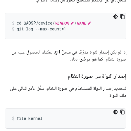
سجلّ git عن الإصدار الصحيح كجزء من رسالة الالتزام:
cd $AOSP/device/
VENDOR
/
NAME
git log --max-count=1
إذا لم يكن إصدار النواة مدرَجًا في سجلّ git، يمكنك الحصول عليه من
صورة النظام، كما هو موضّح أدناه.
إصدار النواة من صورة النظام
لتحديد إصدار النواة المستخدَم في صورة النظام، شغِّل الأمر التالي على
ملف النواة: