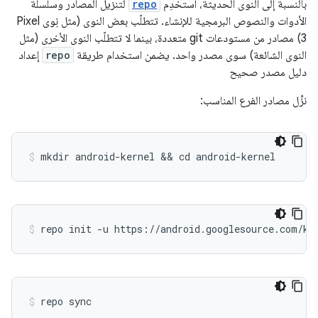
بالنسبة إلى النوى الحديثة، استخدِم
repo
لتنزيل المصادر وسلسلة
الأدوات والنصوص البرمجية للإنشاء. تتطلّب بعض النوى (مثل نِوى Pixel
3) مصادر من مستودعات git متعددة، بينما لا تتطلّب النوى الأخرى (مثل
النوى الشائعة) سوى مصدر واحد. يضمن استخدام طريقة
repo
إعداد
دليل مصدر صحيح
نزِّل مصادر الفرع المناسب:
mkdir android-kernel && cd android-kernel
repo init -u https://android.googlesource.com/ke
repo sync