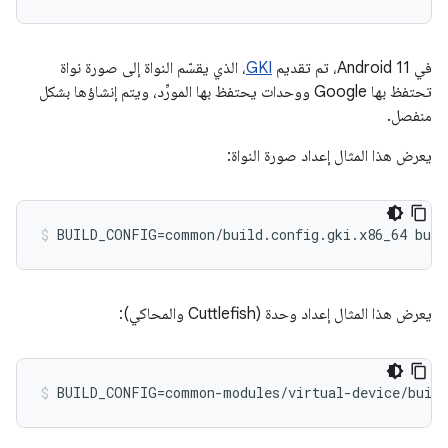
في Android 11، تم تقديم
GKI
، الذي يقسّم النواة إلى صورة نواة
تحتفظ بها Google ووحدات يحتفظ بها المورِّد، ويتم إنشاؤها بشكل
منفصل.
يعرض هذا المثال إعداد صورة النواة:
BUILD_CONFIG=common/build.config.gki.x86_64 buil
يعرض هذا المثال إعداد وحدة (Cuttlefish والمحاكي):
BUILD_CONFIG=common-modules/virtual-device/build