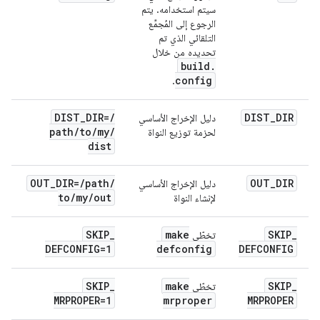
سيتم استخدامه. يتم
الرجوع إلى المُجمِّع
التلقائي الذي تم
تحديده من خلال
build
.
config
.
DIST
_
DIR=
/
DIST
_
DIR
دليل الإخراج الأساسي
path
/
to
/
my
/
لحزمة توزيع النواة
dist
OUT
_
DIR=
/
path
/
OUT
_
DIR
دليل الإخراج الأساسي
to
/
my
/
out
لإنشاء النواة
SKIP
_
make
SKIP
_
تخطّي
DEFCONFIG=1
defconfig
DEFCONFIG
SKIP
_
make
SKIP
_
تخطّي
MRPROPER=1
mrproper
MRPROPER