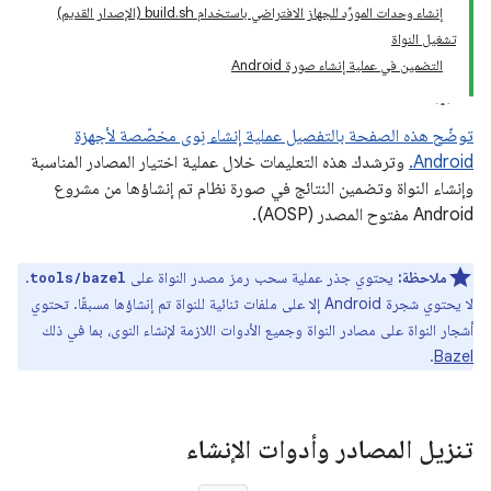
إنشاء وحدات المورِّد للجهاز الافتراضي باستخدام build.sh (الإصدار القديم)
تشغيل النواة
التضمين في عملية إنشاء صورة Android
توضّح هذه الصفحة بالتفصيل عملية إنشاء نِوى مخصّصة لأجهزة
Android.
وترشدك هذه التعليمات خلال عملية اختيار المصادر المناسبة
وإنشاء النواة وتضمين النتائج في صورة نظام تم إنشاؤها من مشروع
Android مفتوح المصدر (AOSP).
ملاحظة:
يحتوي جذر عملية سحب رمز مصدر النواة على
.
tools/bazel
لا يحتوي شجرة Android إلا على ملفات ثنائية للنواة تم إنشاؤها مسبقًا. تحتوي
أشجار النواة على مصادر النواة وجميع الأدوات اللازمة لإنشاء النوى، بما في ذلك
.
Bazel
تنزيل المصادر وأدوات الإنشاء