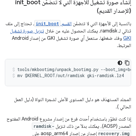
إنشاء صورة تشغيل للأجهزة التي لا تتضمّن init
boot
_
(الإصدار القديم)
بالنسبة إلى الأجهزة التي لا تتضمّن
القسم
init_boot
، تحتاج إلى ملف
ثنائي لـ ramdisk، يمكنك الحصول عليه من خلال
تنزيل صورة تشغيل
GKI
وفك ضغطها. ستعمل أي صورة تشغيل GKI من إصدار Android
المرتبط.
mv $KERNEL_ROOT/out/ramdisk gki-ramdisk.lz4
المجلد المستهدَف هو دليل المستوى الأعلى لشجرة النواة (دليل العمل
الحالي ).
إذا كنت تطوّر باستخدام أحدث فرع من إصدار مشروع Android المفتوح
المصدر (AOSP)، يمكنك بدلاً من ذلك تنزيل
ramdisk-
recovery.img
إصدار من إصدار aosp_arm64 على