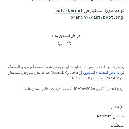
توجد صورة التشغيل في
out/<kernel
.
branch>/dist/boot.img
هل كان المحتوى مفيدًا؟
يخضع كل من المحتوى وعيّنات التعليمات البرمجية في هذه الصفحة للتراخيص الموضحّة
في
ترخيص استخدام المحتوى
. إنّ Java وOpenJDK هما علامتان تجاريتان مسجَّلتان
لشركة Oracle و/أو الشركات التابعة لها.
تاريخ التعديل الأخير: 2026-06-18 (حسب التوقيت العالمي المتفَّق عليه)
الإصدار
مستودع Android
المتطلّبات