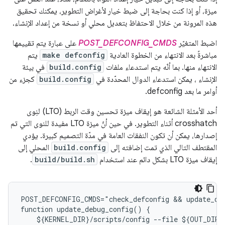
ميزة، أو إذا كنت بحاجة إلى ضبط خيار لأغراض التطوير، يمكنك تحقيق
هذه المرونة من خلال الاحتفاظ بتعديل محلي أو نسخة من إعداد الإنشاء.
اضبط المتغيّر
POST_DEFCONFIG_CMDS
على عبارة يتم تقييمها
مباشرةً بعد الانتهاء من الخطوة العادية
make defconfig
يتم
الانتهاء منها. بما أنّه يتم استدعاء ملفات
build.config
في بيئة
الإنشاء ، يمكن استدعاء الدوال المحدّدة في
build.config
كجزء من
أوامر ما بعد defconfig.
أحد الأمثلة الشائعة هو إيقاف ميزة تحسين وقت الربط (LTO) لنِوى
crosshatch أثناء التطوير. في حين أنّ ميزة LTO مفيدة للنوى التي تم
إصدارها، يمكن أن تكون النفقات العامة في مدّة التصميم كبيرة. يؤدي
المقتطف التالي الذي تمت إضافته إلى
build.config
المحلي إلى
إيقاف ميزة LTO بشكل دائم عند استخدام
build/build.sh
.
POST_DEFCONFIG_CMDS="check_defconfig && update_deb
function update_debug_config() {

    ${KERNEL_DIR}/scripts/config --file ${OUT_DIR}/