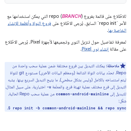
للاطّلاع على قائمة بفروع repo (
BRANCH
) التي يمكن استخدامها مع
الأمر `repo init` السابق، يُرجى الاطّلاع على
فروع النواة وأنظمة الإنشاء
الخاصة بها
.
لمعرفة تفاصيل حول تنزيل النوى وتجميعها لأجهزة Pixel، يُرجى الاطّلاع
على مقالة
إنشاء نِوى Pixel
.
ملاحظة:
يمكنك التبديل بين فروع مختلفة ضمن عملية سحب واحدة من
Repo. تحدّد بيانات النواة الشائعة (ومعظم البيانات الأخرى) مستودع git للنواة
ليتم استنساخه بالكامل (وليس بشكل سطحي)، ما يتيح التبديل السريع بينها. يشبه
التبديل إلى فرع مختلف عملية تهيئة فرع، والمعلَمة
اختيارية. على سبيل المثال،
-u
للتبديل إلى
من عملية سحب Repo الحالية،
common-android-mainline
شغِّل:
.
$ repo init -b common-android-mainline && repo sync