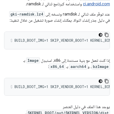
ci.android.com
واستخدامه كبرنامج ثنائي لـ ramdisk.
عند توفّر ملف ثنائي لـ ramdisk ونسخه إلى
gki-ramdisk.lz4
في دليل جذر إنشاء النواة، يمكنك إنشاء صورة تشغيل من خلال تنفيذ:
إذا كنت تعمل مع بنية مستندة إلى x86، استبدِل
Image
بـ
bzImage
، و
aarch64
بـ
x86_64
:
يوجد هذا الملف في دليل العنصر
.
$KERNEL_ROOT/out/$KERNEL_VERSION/dist