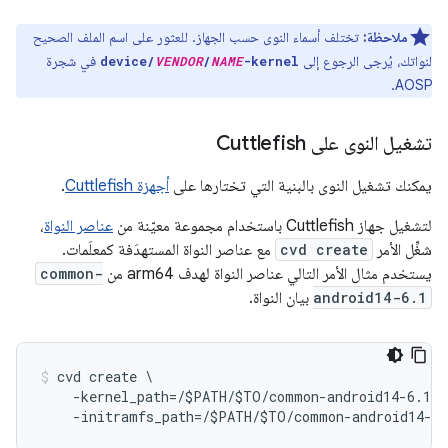
ملاحظة:
تختلف أسماء النوى حسب الجهاز. للعثور على اسم الملف الصحيح
لنواتك، يُرجى الرجوع إلى
في شجرة
device/
VENDOR
/
NAME
-kernel
AOSP.
تشغيل النوى على Cuttlefish
يمكنك تشغيل النوى بالبنية التي تختارها على
أجهزة Cuttlefish
.
لتشغيل جهاز Cuttlefish باستخدام مجموعة معيّنة من
عناصر النواة
،
شغِّل الأمر
cvd create
مع عناصر النواة المستهدَفة كمعلَمات.
يستخدم مثال الأمر التالي عناصر النواة لهدف arm64 من
common-
android14-6.1
بيان النواة.
cvd create \
    -kernel_path=/$PATH/$TO/common-android14-6.1/o
    -initramfs_path=/$PATH/$TO/common-android14-6.