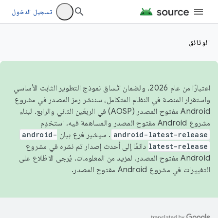
تسجيل الدخول
الوثائق
اعتبارًا من عام 2026، ولضمان اتّساق نموذج التطوير الثابت الأساسي
واستقرار المنصة في النظام المتكامل، سننشر رمز المصدر في مشروع
Android مفتوح المصدر (AOSP) في الربعَين الثاني والرابع. لبناء
مشروع Android مفتوح المصدر والمساهمة فيه، استخدِم
android-latest-release
. سيشير فرع بيان
android-
latest-release
دائمًا إلى أحدث إصدار تم نشره في مشروع
Android مفتوح المصدر. لمزيد من المعلومات، يُرجى الاطّلاع على
التغييرات في مشروع Android مفتوح المصدر
.