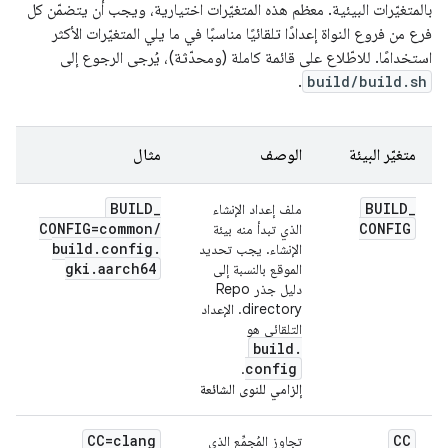
بالمتغيّرات البيئية. معظم هذه المتغيّرات اختيارية، ويجب أن يتضمّن كل
فرع من فروع النواة إعدادًا تلقائيًا مناسبًا في ما يلي المتغيّرات الأكثر
استخدامًا. للاطّلاع على قائمة كاملة (ومحدّثة)، يُرجى الرجوع إلى
.
build/build.sh
متغيّر البيئة
الوصف
مثال
BUILD
_
BUILD
_
ملف إعداد الإنشاء
CONFIG=common
/
CONFIG
الذي تبدأ منه بيئة
build
.
config
.
الإنشاء. يجب تحديد
gki
.
aarch64
الموقع بالنسبة إلى
دليل جذر Repo
directory. الإعداد
التلقائي هو
build
.
config
.
إلزامي للنوى الشائعة
CC=clang
CC
تجاوز المُجمِّع الذي