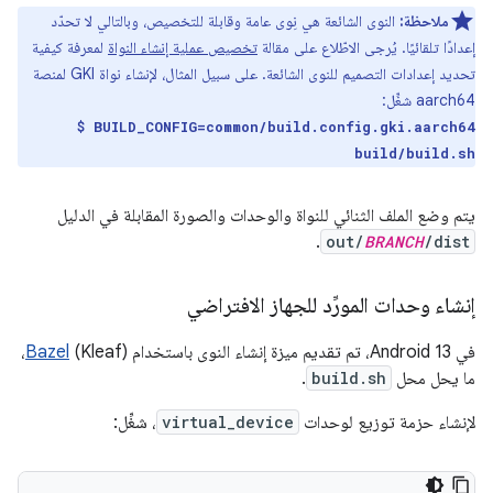
ملاحظة:
النوى الشائعة هي نِوى عامة وقابلة للتخصيص، وبالتالي لا تحدّد
إعدادًا تلقائيًا. يُرجى الاطّلاع على مقالة
تخصيص عملية إنشاء النواة
لمعرفة كيفية
تحديد إعدادات التصميم للنوى الشائعة. على سبيل المثال، لإنشاء نواة GKI لمنصة
aarch64 شغِّل:
$ BUILD_CONFIG=common/build.config.gki.aarch64
build/build.sh
يتم وضع الملف الثنائي للنواة والوحدات والصورة المقابلة في الدليل
.
out/
BRANCH
/dist
إنشاء وحدات المورِّد للجهاز الافتراضي
في Android 13، تم تقديم ميزة إنشاء النوى باستخدام
Bazel
(Kleaf)،
ما يحل محل
build.sh
.
لإنشاء حزمة توزيع لوحدات
virtual_device
، شغِّل: