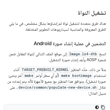
تشغيل النواة
هناك طرق متعددة لتشغيل نواة تم إنشاؤها بشكل مخصّص. في ما يلي
الطرق المعروفة والمناسبة لسيناريوهات التطوير المختلفة.
التضمين في عملية إنشاء صورة Android
انسخ
Image.lz4-dtb
إلى موقع الملف الثنائي للنواة المقابل ضمن
شجرة AOSP وأعِد إنشاء صورة التشغيل.
بدلاً من ذلك، حدِّد المتغيّر
TARGET_PREBUILT_KERNEL
أثناء
استخدام
make bootimage
(أو أي سطر أوامر
make
آخر ينشئ
صورة تشغيل). يتوافق هذا المتغيّر مع جميع الأجهزة لأنّه يتم إعداده من
خلال
device/common/populate-new-device.sh
. على
سبيل المثال: