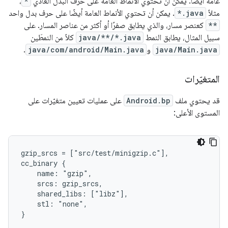
عامة أيضًا. يمكن أن تحتوي الأنماط العامة على حرف البدل العادي
*
،
مثلاً
*.java
. يمكن أن تحتوي الأنماط العامة أيضًا على حرف بدل واحد
**
كعنصر مسار، والذي يطابق صفرًا أو أكثر من عناصر المسار. على
سبيل المثال، يطابق النمط
java/**/*.java
كلاً من النمطَين
java/Main.java
و
java/com/android/Main.java
.
المتغيّرات
قد يحتوي ملف
Android.bp
على عمليات تعيين متغيّرات على
المستوى الأعلى:
gzip_srcs = ["src/test/minigzip.c"],

cc_binary {

    name: "gzip",

    srcs: gzip_srcs,

    shared_libs: ["libz"],

    stl: "none",
