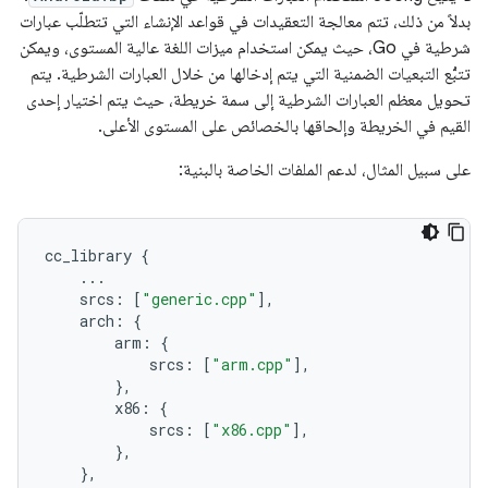
بدلاً من ذلك، تتم معالجة التعقيدات في قواعد الإنشاء التي تتطلّب عبارات
شرطية في Go، حيث يمكن استخدام ميزات اللغة عالية المستوى، ويمكن
تتبُّع التبعيات الضمنية التي يتم إدخالها من خلال العبارات الشرطية. يتم
تحويل معظم العبارات الشرطية إلى سمة خريطة، حيث يتم اختيار إحدى
القيم في الخريطة وإلحاقها بالخصائص على المستوى الأعلى.
على سبيل المثال، لدعم الملفات الخاصة بالبنية:
cc_library
{
...
srcs
:
[
"generic.cpp"
],
arch
:
{
arm
:
{
srcs
:
[
"arm.cpp"
],
},
x86
:
{
srcs
:
[
"x86.cpp"
],
},
},