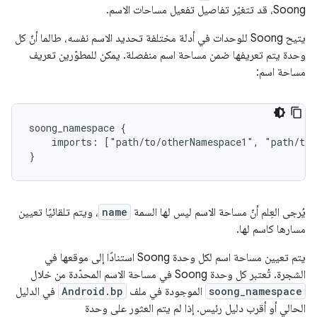
Soong، قد تتغيّر تفاصيل تفعيل مساحات الاسم.
يتيح Soong للوحدات في أدلة مختلفة تحديد الاسم نفسه، طالما أنّ كل
وحدة يتم تعريفها ضمن مساحة اسم منفصلة. يمكن للمطوّرين تعريف
مساحة اسم:
soong_namespace {

    imports: ["path/to/otherNamespace1", "path/to/
يُرجى العِلم أنّ مساحة الاسم ليس لها السمة
name
، ويتم تلقائيًا تعيين
مسارها كاسم لها.
يتم تعيين مساحة اسم لكل وحدة Soong استنادًا إلى موقعها في
الشجرة. تُعتبر كل وحدة Soong في مساحة الاسم المحدّدة من خلال
soong_namespace
الموجودة في ملف
Android.bp
في الدليل
الحالي أو أقرب دليل رئيس. إذا لم يتم العثور على وحدة