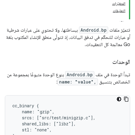
المتغيّرات
التعليقات
تتميّز ملفات
Android.bp
ببساطتها. ولا تحتوي على عبارات شرطية
أو عبارات للتحكّم في تدفق البيانات، إذ تتولّى منطق الإنشاء المكتوب بلغة
Go معالجة كل التعقيدات.
الوحدات
تبدأ الوحدة في ملف
Android.bp
بنوع الوحدة متبوعًا بمجموعة من
الخصائص بتنسيق
name: "value",
:
cc_binary {

    name: "gzip",

    srcs: ["src/test/minigzip.c"],

    shared_libs: ["libz"],

    stl: "none",
