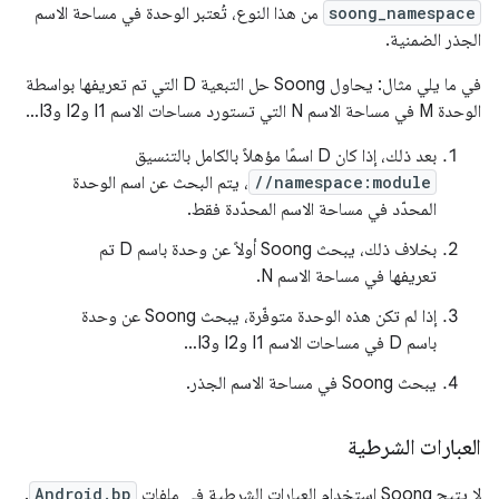
soong_namespace
من هذا النوع، تُعتبر الوحدة في مساحة الاسم
الجذر الضمنية.
في ما يلي مثال: يحاول Soong حل التبعية D التي تم تعريفها بواسطة
الوحدة M في مساحة الاسم N التي تستورد مساحات الاسم I1 وI2 وI3…
بعد ذلك، إذا كان D اسمًا مؤهلاً بالكامل بالتنسيق
//namespace:module
، يتم البحث عن اسم الوحدة
المحدّد في مساحة الاسم المحدّدة فقط.
بخلاف ذلك، يبحث Soong أولاً عن وحدة باسم D تم
تعريفها في مساحة الاسم N.
إذا لم تكن هذه الوحدة متوفّرة، يبحث Soong عن وحدة
باسم D في مساحات الاسم I1 وI2 وI3…
يبحث Soong في مساحة الاسم الجذر.
العبارات الشرطية
لا يتيح Soong استخدام العبارات الشرطية في ملفات
Android.bp
.