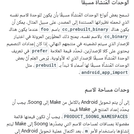
الوحدات المُنشأة مسبقًا
تسمح بعض أنواع الوحدات المُنشأة مسبقًا بأن يكون للوحدة الاسم نفسه
الذي تحمله نظيراتها المستندة إلى المصدر. على سبيل المثال، يمكن أن
يكون هناك
cc_prebuilt_binary
باسم
foo
عندما يكون هناك
cc_binary
بالاسم نفسه. يمنح ذلك المطوّرين المرونة في اختيار
الإصدار الذي سيتم تضمينه في منتجهم النهائي. إذا كان إعدادات التصميم
يحتوي على كلا الإصدارَين، تحدّد قيمة العلامة
prefer
في تعريف
الوحدة المُنشأة مسبقًا الإصدار الذي له الأولوية. يُرجى العِلم أنّ بعض
الوحدات المُنشأة مسبقًا لها أسماء لا تبدأ بـ
prebuilt
، مثل
.
android_app_import
وحدات مساحة الاسم
إلى أن يتم تحويل Android بالكامل من Make إلى Soong، يجب أن
يحدّد إعداد المنتج في Make قيمة
PRODUCT_SOONG_NAMESPACES
. يجب أن تكون قيمتها قائمة
مفصولة بمسافات لمساحات الاسم التي يصدّرها Soong إلى Make ليتم
إنشاؤها باستخدام الأمر
m
. بعد اكتمال عملية تحويل Android إلى