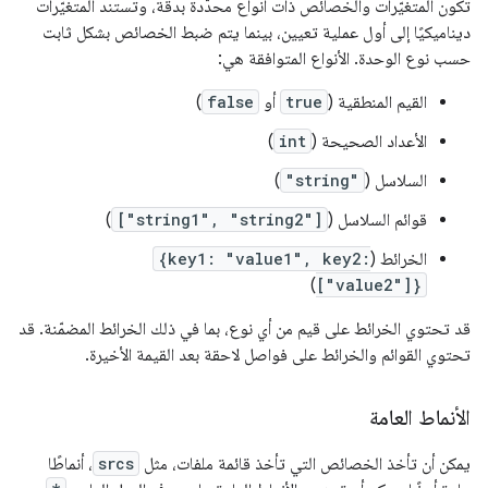
تكون المتغيّرات والخصائص ذات أنواع محدّدة بدقة، وتستند المتغيّرات
ديناميكيًا إلى أول عملية تعيين، بينما يتم ضبط الخصائص بشكل ثابت
حسب نوع الوحدة. الأنواع المتوافقة هي:
القيم المنطقية (
true
أو
false
)
الأعداد الصحيحة (
int
)
السلاسل (
"string"
)
قوائم السلاسل (
["string1", "string2"]
)
الخرائط (
{key1: "value1", key2:
)
["value2"]}
قد تحتوي الخرائط على قيم من أي نوع، بما في ذلك الخرائط المضمّنة. قد
تحتوي القوائم والخرائط على فواصل لاحقة بعد القيمة الأخيرة.
الأنماط العامة
يمكن أن تأخذ الخصائص التي تأخذ قائمة ملفات، مثل
srcs
، أنماطًا