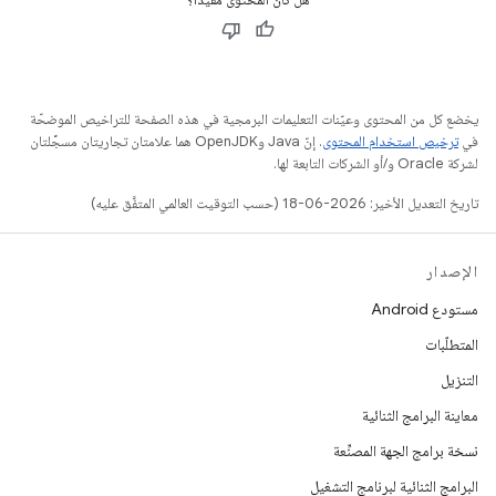
يخضع كل من المحتوى وعيّنات التعليمات البرمجية في هذه الصفحة للتراخيص الموضحّة
في
ترخيص استخدام المحتوى
. إنّ Java وOpenJDK هما علامتان تجاريتان مسجَّلتان
لشركة Oracle و/أو الشركات التابعة لها.
تاريخ التعديل الأخير: 2026-06-18 (حسب التوقيت العالمي المتفَّق عليه)
الإصدار
مستودع Android
المتطلّبات
التنزيل
معاينة البرامج الثنائية
نسخة برامج الجهة المصنِّعة
البرامج الثنائية لبرنامج التشغيل