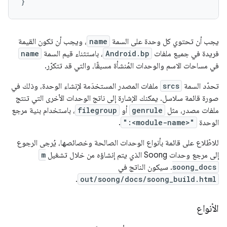
يجب أن تحتوي كل وحدة على السمة
name
، ويجب أن تكون القيمة
فريدة في جميع ملفات
Android.bp
، باستثناء قيم السمة
name
في مساحات الاسم والوحدات المُنشأة مسبقًا، والتي قد تتكرّر.
تحدّد السمة
srcs
ملفات المصدر المستخدَمة لإنشاء الوحدة، وذلك في
صورة قائمة سلاسل. يمكنك الإشارة إلى ناتج الوحدات الأخرى التي تنتج
ملفات مصدر، مثل
genrule
أو
filegroup
، باستخدام بنية مرجع
الوحدة
":<module-name>"
.
للاطّلاع على قائمة بأنواع الوحدات الصالحة وخصائصها، يُرجى الرجوع
إلى مرجع وحدات Soong الذي يتم إنشاؤه من خلال تشغيل
m
soong_docs
. سيكون الناتج في
.
out/soong/docs/soong_build.html
الأنواع