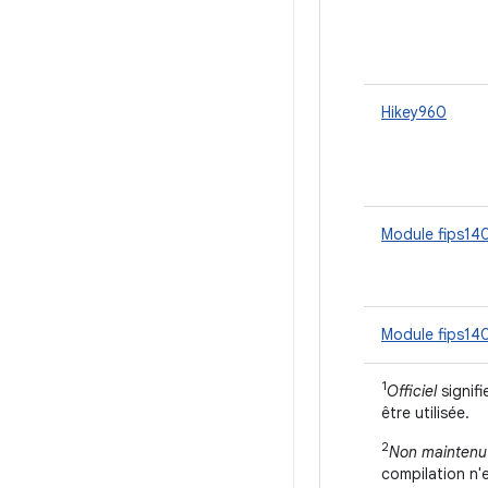
Hikey960
Module fips14
Module fips14
1
Officiel
signifi
être utilisée.
2
Non maintenu
compilation n'e