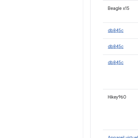
Beagle x15
db845c
db845c
db845c
Hikey960
Appareil virtue