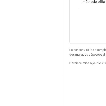
méthode officie
Le contenu et les exemple
des marques déposées d'Or
Dernière mise à jour le 2
CRÉER
Référentiel Android
Exigences