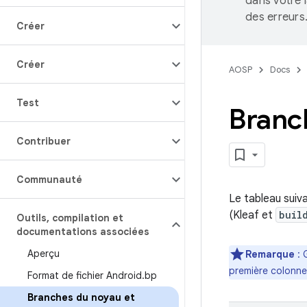
dans votre 
des erreurs
Créer
Créer
AOSP
Docs
Test
Branc
Contribuer
Communauté
Le tableau suiv
(Kleaf et
buil
Outils
,
compilation et
documentations associées
Aperçu
Remarque
: 
première colonne 
Format de fichier Android
.
bp
Branches du noyau et