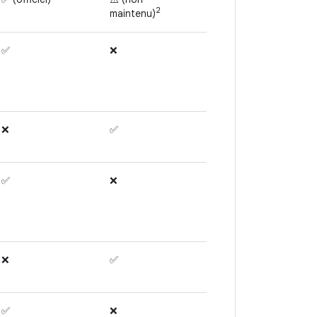
2
maintenu)
✅
❌
❌
✅
✅
❌
❌
✅
✅
❌