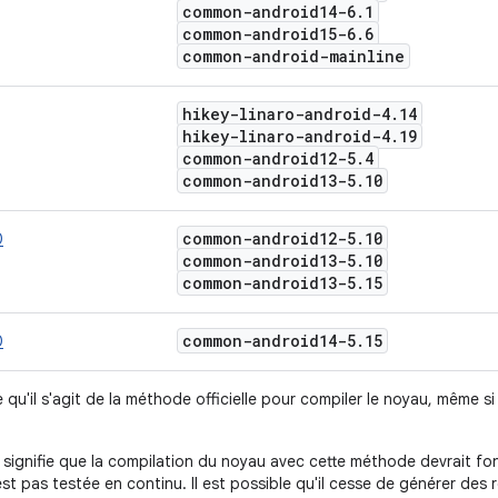
common-android14-6
.
1
common-android15-6
.
6
common-android-mainline
hikey-linaro-android-4
.
14
hikey-linaro-android-4
.
19
common-android12-5
.
4
common-android13-5
.
10
common-android12-5
.
10
0
common-android13-5
.
10
common-android13-5
.
15
common-android14-5
.
15
0
e qu'il s'agit de la méthode officielle pour compiler le noyau, même 
signifie que la compilation du noyau avec cette méthode devrait fo
st pas testée en continu. Il est possible qu'il cesse de générer des ré