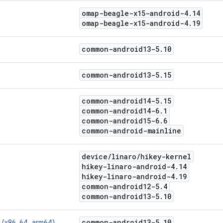
omap-beagle-x15-android-4
.
14
omap-beagle-x15-android-4
.
19
common-android13-5
.
10
common-android13-5
.
15
common-android14-5
.
15
common-android14-6
.
1
common-android15-6
.
6
common-android-mainline
device
/
linaro
/
hikey-kernel
hikey-linaro-android-4
.
14
hikey-linaro-android-4
.
19
common-android12-5
.
4
common-android13-5
.
10
common-android13-5
.
10
l (x86_64, arm64)