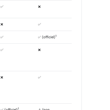
✅
❌
❌
✅
1
✅
✅ (officiel)
✅
❌
❌
✅
1
✅ (officiel)
⚠️ (non