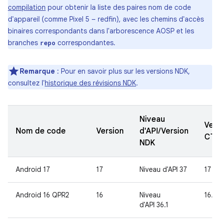
compilation
pour obtenir la liste des paires nom de code
d'appareil (comme Pixel 5 – redfin), avec les chemins d'accès
binaires correspondants dans l'arborescence AOSP et les
branches
correspondantes.
repo
Remarque
: Pour en savoir plus sur les versions NDK,
consultez l'
historique des révisions NDK
.
Niveau
Vers
Nom de code
Version
d'API/Version
CT
NDK
Android 17
17
Niveau d'API 37
17
Android 16 QPR2
16
Niveau
16.1
d'API 36.1