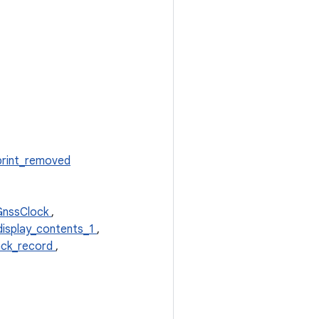
print_removed
GnssClock
,
isplay_contents_1
,
ck_record
,