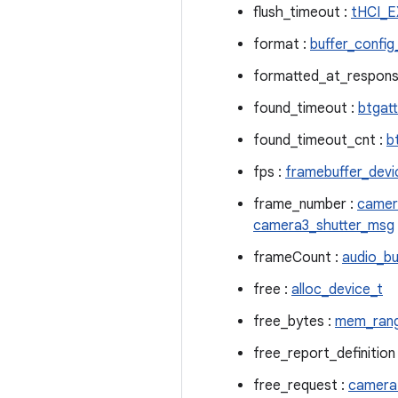
flush_timeout :
tHCI_
format :
buffer_confi
formatted_at_respons
found_timeout :
btgat
found_timeout_cnt :
b
fps :
framebuffer_devi
frame_number :
camer
camera3_shutter_msg
frameCount :
audio_bu
free :
alloc_device_t
free_bytes :
mem_ran
free_report_definition
free_request :
camera