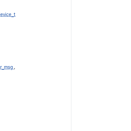
evice_t
or_msg
,