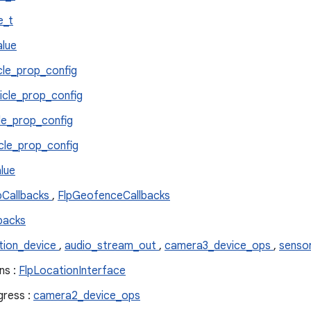
e_t
alue
cle_prop_config
icle_prop_config
le_prop_config
cle_prop_config
alue
pCallbacks
,
FlpGeofenceCallbacks
backs
ition_device
,
audio_stream_out
,
camera3_device_ops
,
sensor
ns :
FlpLocationInterface
gress :
camera2_device_ops