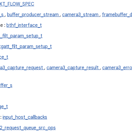
EXT_FLOW_SPEC
g_s
,
buffer_producer_stream
,
camera3_stream
,
framebuffer_d
e :
bthf_interface_t
t_filt_param_setup_t
tgatt_filt_param_setup_t
ce_t
a3_capture_request
,
camera3_capture_result
,
camera3_err
ffer_s
ge_t
 :
input_host_callbacks
2_request_queue_src_ops