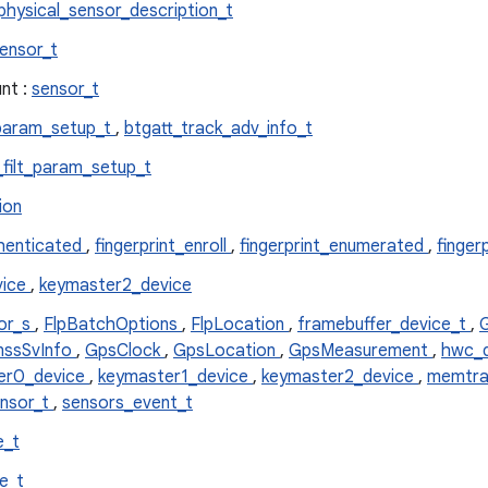
physical_sensor_description_t
ensor_t
nt :
sensor_t
_param_setup_t
,
btgatt_track_adv_info_t
_filt_param_setup_t
ion
thenticated
,
fingerprint_enroll
,
fingerprint_enumerated
,
finger
vice
,
keymaster2_device
tor_s
,
FlpBatchOptions
,
FlpLocation
,
framebuffer_device_t
,
nssSvInfo
,
GpsClock
,
GpsLocation
,
GpsMeasurement
,
hwc_d
er0_device
,
keymaster1_device
,
keymaster2_device
,
memtra
nsor_t
,
sensors_event_t
e_t
te_t