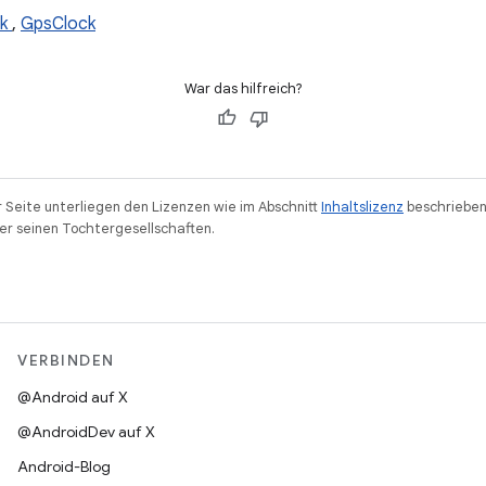
ck
,
GpsClock
War das hilfreich?
r Seite unterliegen den Lizenzen wie im Abschnitt
Inhaltslizenz
beschrieben
r seinen Tochtergesellschaften.
VERBINDEN
@Android auf X
@AndroidDev auf X
Android-Blog