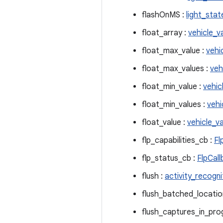
flashOnMS :
light_stat
float_array :
vehicle_v
float_max_value :
vehi
float_max_values :
veh
float_min_value :
vehic
float_min_values :
vehi
float_value :
vehicle_v
flp_capabilities_cb :
Fl
flp_status_cb :
FlpCall
flush :
activity_recogn
flush_batched_locatio
flush_captures_in_pro