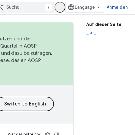
/
Anmelden
Auf dieser Seite
– f –
tützen und die
. Quartal in AOSP
 und dazu beizutragen.
ease, das an AOSP
War das hilfreich?