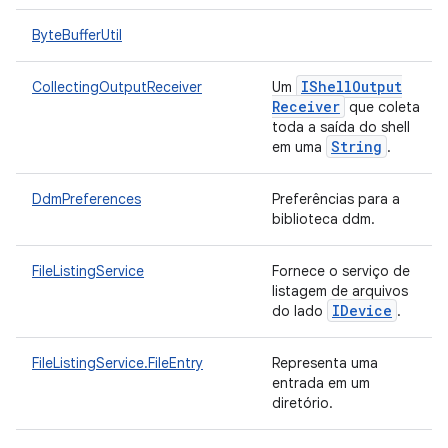
ByteBufferUtil
IShell
Output
CollectingOutputReceiver
Um
Receiver
que coleta
toda a saída do shell
String
em uma
.
DdmPreferences
Preferências para a
biblioteca ddm.
FileListingService
Fornece o serviço de
listagem de arquivos
IDevice
do lado
.
FileListingService.FileEntry
Representa uma
entrada em um
diretório.