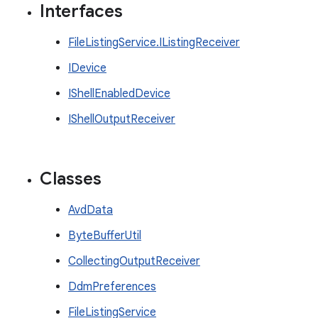
Interfaces
FileListingService.IListingReceiver
IDevice
IShellEnabledDevice
IShellOutputReceiver
Classes
AvdData
ByteBufferUtil
CollectingOutputReceiver
DdmPreferences
FileListingService