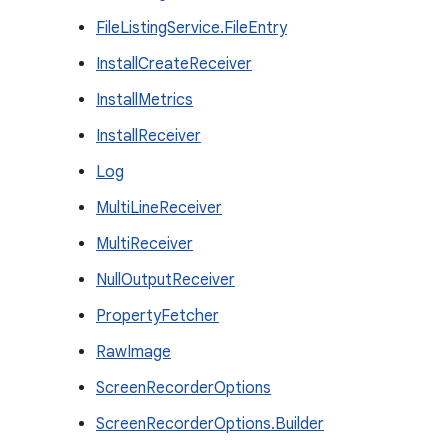
FileListingService.FileEntry
InstallCreateReceiver
InstallMetrics
InstallReceiver
Log
MultiLineReceiver
MultiReceiver
NullOutputReceiver
PropertyFetcher
RawImage
ScreenRecorderOptions
ScreenRecorderOptions.Builder