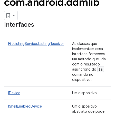
com
.
android
.
ddmlib
Interfaces
FileListingService.IListingReceiver
As classes que
implementam essa
interface fornecem
um método que lida
com o resultado
ls
assíncrono do
comando no
dispositivo.
IDevice
Um dispositivo.
IShellEnabledDevice
Um dispositivo
abstrato que pode