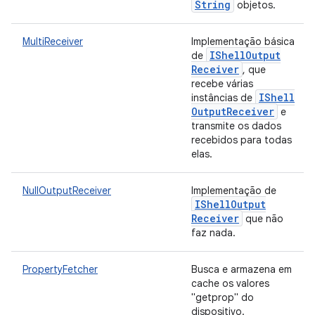
String
objetos.
MultiReceiver
Implementação básica
IShell
Output
de
Receiver
, que
recebe várias
IShell
instâncias de
Output
Receiver
e
transmite os dados
recebidos para todas
elas.
NullOutputReceiver
Implementação de
IShell
Output
Receiver
que não
faz nada.
PropertyFetcher
Busca e armazena em
cache os valores
"getprop" do
dispositivo.