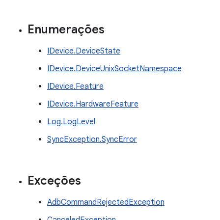
Enumerações
IDevice.DeviceState
IDevice.DeviceUnixSocketNamespace
IDevice.Feature
IDevice.HardwareFeature
Log.LogLevel
SyncException.SyncError
Exceções
AdbCommandRejectedException