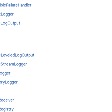
ribleFailureHandler
tLogger
ILogOutput
eLeveledLogOutput
eStreamLogger
Logger
oryLogger
eceiver
egistry