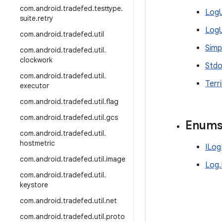
com
.
android
.
tradefed
.
testtype
.
LogU
suite
.
retry
LogU
com
.
android
.
tradefed
.
util
Simp
com
.
android
.
tradefed
.
util
.
clockwork
Stdo
com
.
android
.
tradefed
.
util
.
Terr
executor
com
.
android
.
tradefed
.
util
.
flag
com
.
android
.
tradefed
.
util
.
gcs
Enum
com
.
android
.
tradefed
.
util
.
hostmetric
ILog
com
.
android
.
tradefed
.
util
.
image
Log.
com
.
android
.
tradefed
.
util
.
keystore
com
.
android
.
tradefed
.
util
.
net
com
.
android
.
tradefed
.
util
.
proto