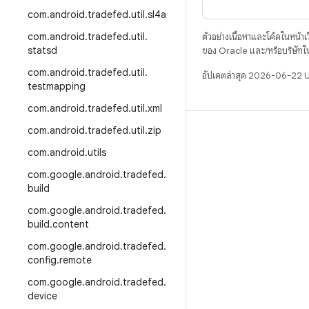
com
.
android
.
tradefed
.
util
.
sl4a
com
.
android
.
tradefed
.
util
.
ตัวอย่างเนื้อหาและโค้ดในหน้าเว็
statsd
ของ Oracle และ/หรือบริษัทใ
com
.
android
.
tradefed
.
util
.
อัปเดตล่าสุด 2026-06-22 
testmapping
com
.
android
.
tradefed
.
util
.
xml
com
.
android
.
tradefed
.
util
.
zip
บิวด์
com
.
android
.
utils
ที่เก็บสำหรับ Android
com
.
google
.
android
.
tradefed
.
ข้อกำหนด
build
ดาวน์โหลด
com
.
google
.
android
.
tradefed
.
แสดงพรีวิวไบนารี
build
.
content
อิมเมจเวอร์ชันโรงงาน
com
.
google
.
android
.
tradefed
.
config
.
remote
ไบนารีไดรเวอร์
com
.
google
.
android
.
tradefed
.
device