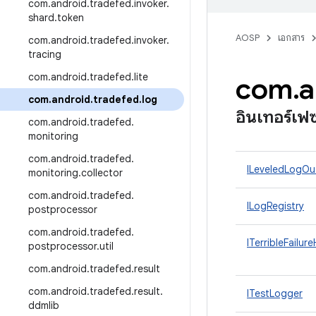
com
.
android
.
tradefed
.
invoker
.
shard
.
token
AOSP
เอกสาร
com
.
android
.
tradefed
.
invoker
.
tracing
com
.
android
.
tradefed
.
lite
com
.
a
com
.
android
.
tradefed
.
log
อินเทอร์เฟ
com
.
android
.
tradefed
.
monitoring
com
.
android
.
tradefed
.
ILeveledLogOu
monitoring
.
collector
com
.
android
.
tradefed
.
ILogRegistry
postprocessor
com
.
android
.
tradefed
.
ITerribleFailur
postprocessor
.
util
com
.
android
.
tradefed
.
result
com
.
android
.
tradefed
.
result
.
ITestLogger
ddmlib