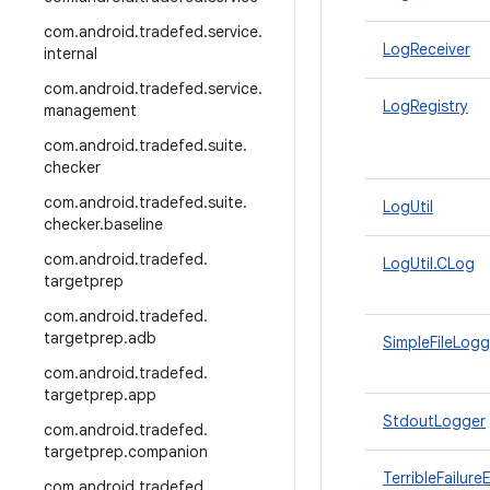
com
.
android
.
tradefed
.
service
.
LogReceiver
internal
com
.
android
.
tradefed
.
service
.
LogRegistry
management
com
.
android
.
tradefed
.
suite
.
checker
com
.
android
.
tradefed
.
suite
.
LogUtil
checker
.
baseline
com
.
android
.
tradefed
.
LogUtil.CLog
targetprep
com
.
android
.
tradefed
.
targetprep
.
adb
SimpleFileLogg
com
.
android
.
tradefed
.
targetprep
.
app
StdoutLogger
com
.
android
.
tradefed
.
targetprep
.
companion
TerribleFailure
com
.
android
.
tradefed
.