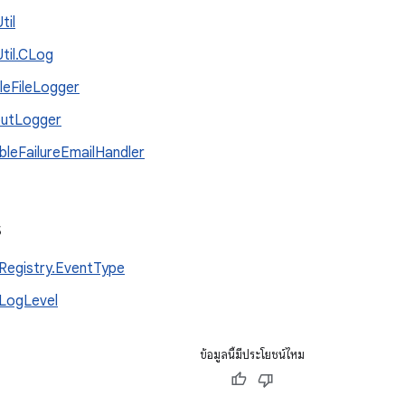
til
til.CLog
leFileLogger
utLogger
ibleFailureEmailHandler
s
Registry.EventType
LogLevel
ข้อมูลนี้มีประโยชน์ไหม