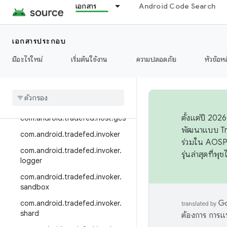
เอกสาร
Android Code Search
com.android.tradefed.device.m
etric
com.android.tradefed.device.re
เอกสารประกอบ
covery
มีอะไรใหม่
com
.
android
.
tradefed
เริ่มต้นใช้งาน
.
device
.
ความปลอดภัย
หัวข้อห
server
com
.
android
.
tradefed
.
error
com
.
android
.
tradefed
.
host
ตั้งแต่ปี 20
com
.
android
.
tradefed
.
host
.
gcs
พัฒนาแบบ Tr
com
.
android
.
tradefed
.
invoker
ร่วมใน AOSP 
com
.
android
.
tradefed
.
invoker
.
รุ่นล่าสุดที่พ
logger
com
.
android
.
tradefed
.
invoker
.
sandbox
com
.
android
.
tradefed
.
invoker
.
shard
ต้องการ การแ