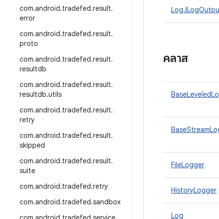
com
.
android
.
tradefed
.
result
.
Log.ILogOutpu
error
com
.
android
.
tradefed
.
result
.
proto
คลาส
com
.
android
.
tradefed
.
result
.
resultdb
com
.
android
.
tradefed
.
result
.
resultdb
.
utils
BaseLeveledL
com
.
android
.
tradefed
.
result
.
retry
BaseStreamLo
com
.
android
.
tradefed
.
result
.
skipped
com
.
android
.
tradefed
.
result
.
FileLogger
suite
com
.
android
.
tradefed
.
retry
HistoryLogger
com
.
android
.
tradefed
.
sandbox
Log
com
.
android
.
tradefed
.
service