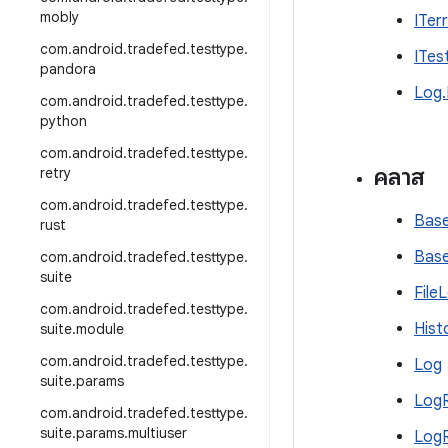
mobly
ITer
com
.
android
.
tradefed
.
testtype
.
ITes
pandora
Log.
com
.
android
.
tradefed
.
testtype
.
python
com
.
android
.
tradefed
.
testtype
.
คลาส
retry
com
.
android
.
tradefed
.
testtype
.
Bas
rust
Bas
com
.
android
.
tradefed
.
testtype
.
suite
File
com
.
android
.
tradefed
.
testtype
.
Hist
suite
.
module
com
.
android
.
tradefed
.
testtype
.
Log
suite
.
params
LogR
com
.
android
.
tradefed
.
testtype
.
suite
.
params
.
multiuser
LogR