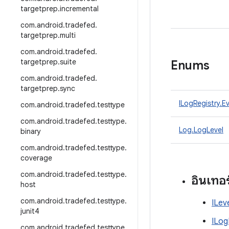
targetprep
.
incremental
com
.
android
.
tradefed
.
targetprep
.
multi
com
.
android
.
tradefed
.
targetprep
.
suite
Enums
com
.
android
.
tradefed
.
targetprep
.
sync
ILogRegistry.E
com
.
android
.
tradefed
.
testtype
com
.
android
.
tradefed
.
testtype
.
Log.LogLevel
binary
com
.
android
.
tradefed
.
testtype
.
coverage
com
.
android
.
tradefed
.
testtype
.
อินเทอ
host
com
.
android
.
tradefed
.
testtype
.
ILev
junit4
ILog
com
.
android
.
tradefed
.
testtype
.