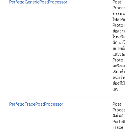
PerfettoGenericPostProcessor
Post
Processor
ประมวลผ
ไฟล์ Perf
Proto เมต
ข้อความ/
ไบนารีเป็นค
คีย์-ค่าโดย
ขยายข้อค
และช่อง
Proto ที่มี
สตริงแบบ
เรียกซ้ำ
จนกว่าจะ
ช่องที่มี ค่
เลข
PerfettoTracePostProcessor
Post
Processor
ดึงไฟล์
Perfetto
Trace จา