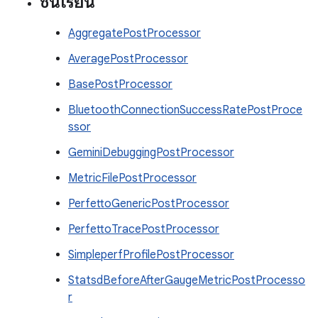
ชั้นเรียน
AggregatePostProcessor
AveragePostProcessor
BasePostProcessor
BluetoothConnectionSuccessRatePostProce
ssor
GeminiDebuggingPostProcessor
MetricFilePostProcessor
PerfettoGenericPostProcessor
PerfettoTracePostProcessor
SimpleperfProfilePostProcessor
StatsdBeforeAfterGaugeMetricPostProcesso
r