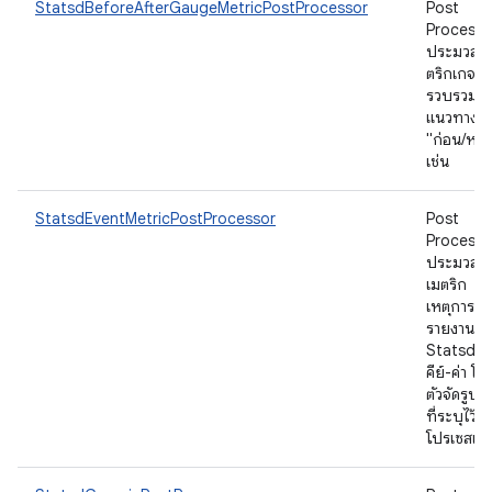
StatsdBeforeAfterGaugeMetricPostProcessor
Post
Processor
ประมวลผ
ตริกเกจที่
รวบรวมใ
แนวทาง
"ก่อน/หลั
เช่น
StatsdEventMetricPostProcessor
Post
Processor
ประมวลผ
เมตริก
เหตุการณ์
รายงาน
Statsd เป็
คีย์-ค่า โด
ตัวจัดรูป
ที่ระบุไว้ใ
โปรเซสเซอ