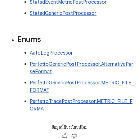
StatsdEventMetricPostProcessor
StatsdGenericPostProcessor
Enums
AutoLogProcessor
PerfettoGenericPostProcessor.AlternativePar
seFormat
PerfettoGenericPostProcessor.METRIC_FILE_
FORMAT
PerfettoTracePostProcessor.METRIC_FILE_F
ORMAT
ข้อมูลนี้มีประโยชน์ไหม