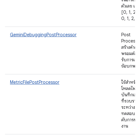
ตัวเลข เช่น
[0, 1, 2, 3
0, 1, 2, 3
GeminiDebuggingPostProcessor
Post
Processor
สร้างคําค้
พรอมต์สํา
รับการแก้
ข้อบกพร่
MetricFilePostProcessor
ใช้สําหรับ
โหลดไฟล์
บันทึกเมต
ที่รวบรวม
ระหว่างกา
ทดสอบแล
ดับการทํา
งาน