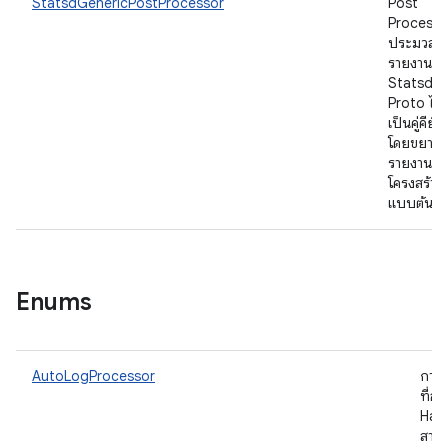
StatsdGenericPostProcessor
Post
Processor
ประมวลผ
รายงาน
Statsd
Proto ไบน
เป็นคู่คีย์-ค
โดยขยาย
รายงานเป
โครงสร้าง
แบบต้นไม
Enums
AutoLogProcessor
การ
ที่อธ
Har
สาม