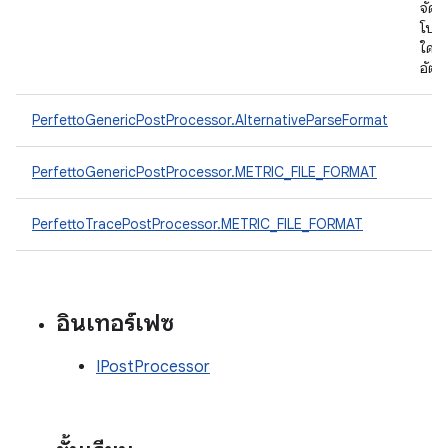
จัดก
โปรเ
ใดได
อัตโ
PerfettoGenericPostProcessor.AlternativeParseFormat
PerfettoGenericPostProcessor.METRIC_FILE_FORMAT
PerfettoTracePostProcessor.METRIC_FILE_FORMAT
อินเทอร์เฟซ
IPostProcessor