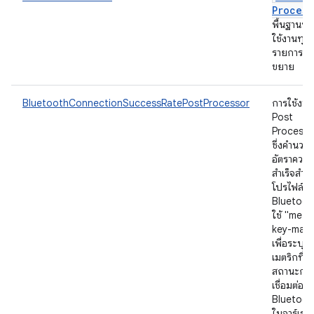
Process
พื้นฐานที่
ใช้งานทุก
รายการคว
ขยาย
BluetoothConnectionSuccessRatePostProcessor
การใช้งาน
Post
Processo
ซึ่งคำนวณ
อัตราความ
สำเร็จสำห
โปรไฟล์
Bluetoot
ใช้ "metri
key-matc
เพื่อระบุ
เมตริกที่มี
สถานะกา
เชื่อมต่อ
Bluetoot
ในอาร์เรย์