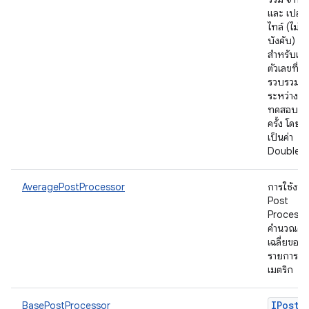
และ เปอร์เ
ไทล์ (ไม่
บังคับ)
สำหรับเมต
ตัวเลขที่
รวบรวม
ระหว่างกา
ทดสอบหล
ครั้ง โดยถื
เป็นค่า
Double
AveragePostProcessor
การใช้งาน
Post
Processor
คำนวณค่า
เฉลี่ยของ
รายการ
เมตริก
IPost
BasePostProcessor