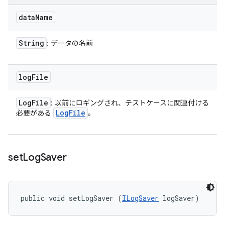
data
Name
String
: データの名前
log
File
Log
File
: 以前にロギングされ、テストケースに関連付ける
Log
File
必要がある
。
set
Log
Saver
public void setLogSaver (
ILogSaver
 logSaver)