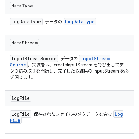
data
Type
Log
Data
Type
Log
Data
Type
: データの
data
Stream
Input
Stream
Source
Input
Stream
: データの
Source
。実装者は、createInputStream を呼び出してデー
タの読み取りを開始し、完了したら結果の InputStream を必
ず閉じます。
log
File
Log
File
Log
: 保存されたファイルのメタデータを含む
File
。