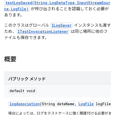
testLogSaved(String,LogDataType,InputStreamSour
ce,LogFile)
が呼び出されることを認識しておく必要が
あります。
このクラスはグローバル
ILogSaver
インスタンスも渡す
ため、
ITestInvocationListener
は同じ場所に他のフ
ァイルも保存できます。
概要
パブリック メソッド
default void
log
Association
(String data
Name
,
Log
File
log
File)
場合によっては、ログをテストケースに強く関連付ける必要があ