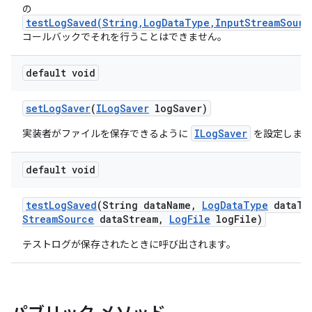
の
testLogSaved(String,LogDataType,InputStreamSourc
コールバックでそれを行うことはできません。
default void
set
Log
Saver
(
ILog
Saver
log
Saver)
ILogSaver
実装者がファイルを保存できるように
を設定します
default void
test
Log
Saved
(String data
Name
,
Log
Data
Type
data
Ty
Stream
Source
data
Stream
,
Log
File
log
File)
テストログが保存されたときに呼び出されます。