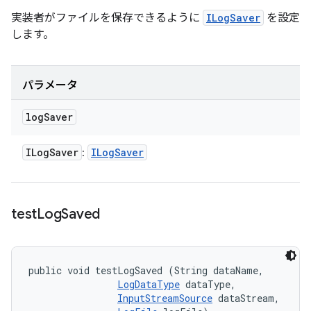
実装者がファイルを保存できるように
ILogSaver
を設定
します。
パラメータ
log
Saver
ILog
Saver
ILog
Saver
:
test
Log
Saved
public void testLogSaved (String dataName, 

LogDataType
 dataType, 

InputStreamSource
 dataStream, 
