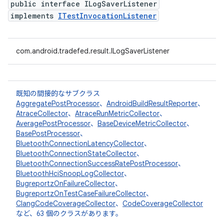
public interface ILogSaverListener
implements
ITestInvocationListener
com.android.tradefed.result.ILogSaverListener
既知の間接的なサブクラス
AggregatePostProcessor
、
AndroidBuildResultReporter
、
AtraceCollector
、
AtraceRunMetricCollector
、
AveragePostProcessor
、
BaseDeviceMetricCollector
、
BasePostProcessor
、
BluetoothConnectionLatencyCollector
、
BluetoothConnectionStateCollector
、
BluetoothConnectionSuccessRatePostProcessor
、
BluetoothHciSnoopLogCollector
、
BugreportzOnFailureCollector
、
BugreportzOnTestCaseFailureCollector
、
ClangCodeCoverageCollector
、
CodeCoverageCollector
など、63 個のクラスがあります。