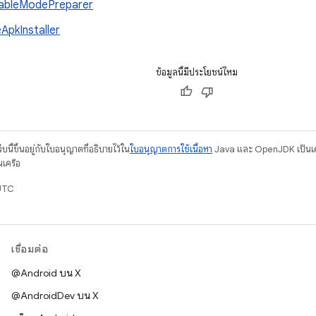
ableModePreparer
eApkInstaller
ข้อมูลนี้มีประโยชน์ไหม
บนี้ขึ้นอยู่กับใบอนุญาตที่อธิบายไว้ใน
ใบอนุญาตการใช้เนื้อหา
Java และ OpenJDK เป็นเคร
นเครือ
UTC
เชื่อมต่อ
@Android บน X
@AndroidDev บน X