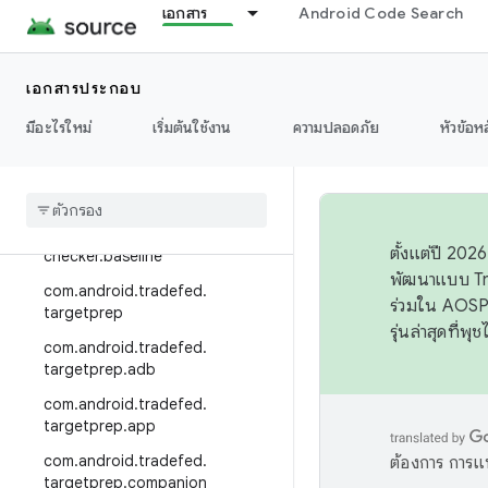
เอกสาร
Android Code Search
com.android.tradefed.service
com.android.tradefed.service.in
ternal
เอกสารประกอบ
com.android.tradefed.service.m
มีอะไรใหม่
เริ่มต้นใช้งาน
ความปลอดภัย
หัวข้อห
anagement
com
.
android
.
tradefed
.
suite
.
checker
com
.
android
.
tradefed
.
suite
.
ตั้งแต่ปี 20
checker
.
baseline
พัฒนาแบบ Tr
com
.
android
.
tradefed
.
ร่วมใน AOSP 
targetprep
รุ่นล่าสุดที่พ
com
.
android
.
tradefed
.
targetprep
.
adb
com
.
android
.
tradefed
.
targetprep
.
app
com
.
android
.
tradefed
.
ต้องการ การแ
targetprep
.
companion