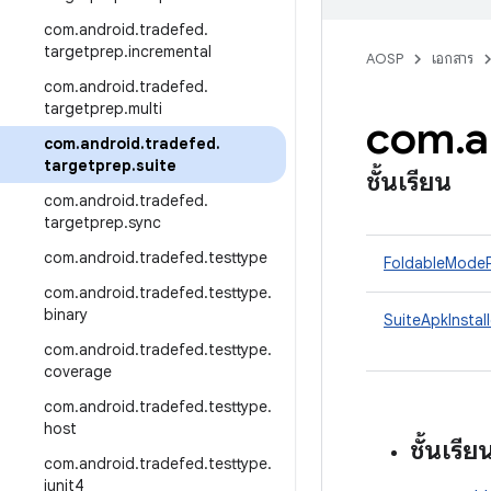
com
.
android
.
tradefed
.
targetprep
.
incremental
AOSP
เอกสาร
com
.
android
.
tradefed
.
targetprep
.
multi
com
.
a
com
.
android
.
tradefed
.
targetprep
.
suite
ชั้นเรียน
com
.
android
.
tradefed
.
targetprep
.
sync
com
.
android
.
tradefed
.
testtype
FoldableModeP
com
.
android
.
tradefed
.
testtype
.
binary
SuiteApkInstall
com
.
android
.
tradefed
.
testtype
.
coverage
com
.
android
.
tradefed
.
testtype
.
host
ชั้นเรีย
com
.
android
.
tradefed
.
testtype
.
junit4