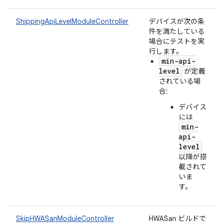
ShippingApiLevelModuleController
デバイスが次の条
件を満たしている
場合にテストを実
行します。
min-api-
level
が定義
されている場
合:
デバイス
には
min-
api-
level
以降が搭
載されて
いま
す。
SkipHWASanModuleController
HWASan ビルドで