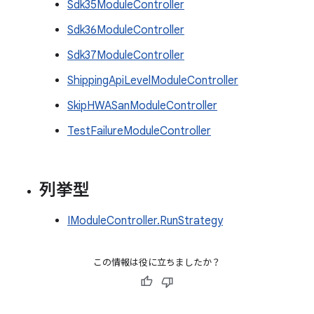
Sdk35ModuleController
Sdk36ModuleController
Sdk37ModuleController
ShippingApiLevelModuleController
SkipHWASanModuleController
TestFailureModuleController
列挙型
IModuleController.RunStrategy
この情報は役に立ちましたか？