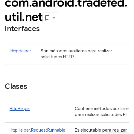
com
.
android
.
tradefed
.
util
.
net
Interfaces
IHttpHelper
Son métodos auxiliares para realizar
solicitudes HTTP.
Clases
HttpHelper
Contiene métodos auxiliares
para realizar solicitudes HTT
HttpHelper.RequestRunnable
Es ejecutable para realizar