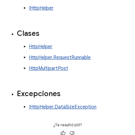
IHttpHelper
Clases
HttpHelper
HttpHelper.RequestRunnable
HttpMultipartPost
Excepciones
IHttpHelper.DataSizeException
¿Te resultó útil?