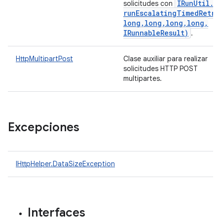
IRun
Util
.
solicitudes con
runEscalatingTimedRetry
long
,
long
,
long
,
long
,
IRunnable
Result)
.
HttpMultipartPost
Clase auxiliar para realizar
solicitudes HTTP POST
multipartes.
Excepciones
IHttpHelper.DataSizeException
Interfaces