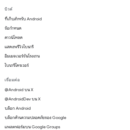
บิวด์
ที่เก็บสำหรับ Android
ข้อกำหนด
ดาวน์โหลด
แสดงพรีวิวไบนารี
อิมเมจเวอร์ชันโรงงาน
ไบนารีไดรเวอร์
เชื่อมต่อ
@Android บน X
@AndroidDev บน X
บล็อก Android
บล็อกด้านความปลอดภัยของ Google
แพลตฟอร์มบน Google Groups