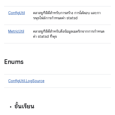
ConfigUtil
คลาสยูทิลิตีสําหรับการสร้าง การโต้ตอบ และกา
รพุชไฟล์การกําหนดค่า statsd
MetricUtil
คลาสยูทิลิตีสําหรับดึงข้อมูลเมตริกจากการกําหนด
ค่า statsd ที่พุช
Enums
ConfigUtil.LogSource
ชั้นเรียน