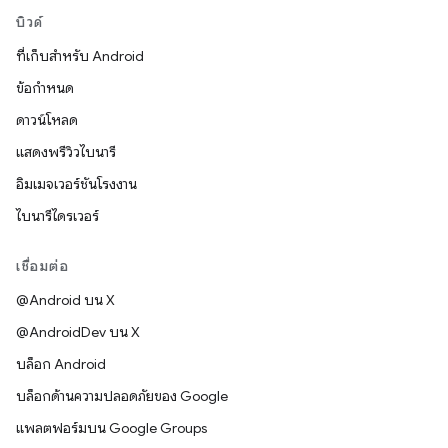
บิวด์
ที่เก็บสำหรับ Android
ข้อกำหนด
ดาวน์โหลด
แสดงพรีวิวไบนารี
อิมเมจเวอร์ชันโรงงาน
ไบนารีไดรเวอร์
เชื่อมต่อ
@Android บน X
@AndroidDev บน X
บล็อก Android
บล็อกด้านความปลอดภัยของ Google
แพลตฟอร์มบน Google Groups